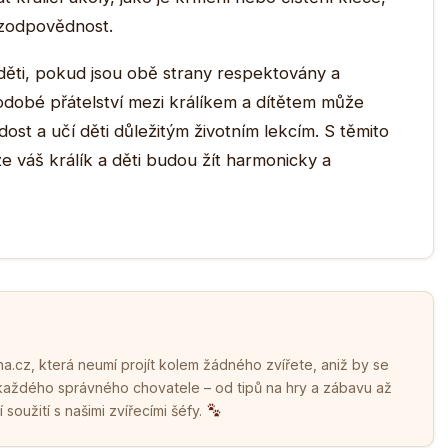
 zodpovědnost.
děti, pokud jsou obě strany respektovány a
odobé přátelství mezi králíkem a dítětem může
ost a učí děti důležitým životním lekcím. S těmito
že váš králík a děti budou žít harmonicky a
.cz, která neumí projít kolem žádného zvířete, aniž by se
 každého správného chovatele – od tipů na hry a zábavu až
soužití s našimi zvířecími šéfy.