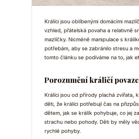
Králíci jsou oblíbenými domácími mazlíč
vzhled, přátelská povaha a relativně s
mazlíčky. Nicméně manipulace s králíke
potřebám, aby se zabránilo stresu a mo
tomto článku se podíváme na to, jak efe
Porozumění králičí povaze
Králíci jsou od přírody plachá zvířata,
děti, že králíci potřebují čas na přizp
dětem, jak se králík pohybuje, co jej
strachu nebo pohody. Děti by měly vědě
rychlé pohyby.