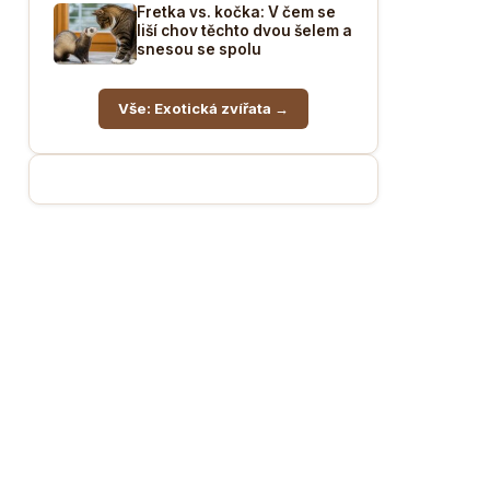
Fretka vs. kočka: V čem se
liší chov těchto dvou šelem a
snesou se spolu
Vše: Exotická zvířata →