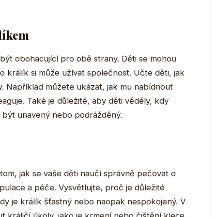
álíkem
být obohacující pro obě strany. Děti se mohou
 králík si může užívat společnost. Učte děti, jak
aly. Například můžete ukázat, jak mu nabídnout
aguje. Také je důležité, aby děti věděly, kdy
dá být unavený nebo podrážděný.
 tom, jak se vaše děti naučí správně pečovat o
ulace a péče. Vysvětlujte, proč je důležité
 kdy je králík šťastný nebo naopak nespokojený. V
 králičí úkoly, jako je krmení nebo čištění klece,