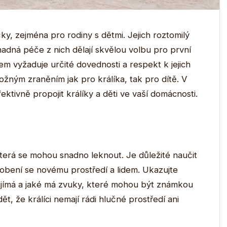
ky, zejména pro rodiny s dětmi. Jejich roztomilý
nadná péče z nich dělají skvělou volbu pro první
m vyžaduje určité dovednosti a respekt k jejich
žným zraněním jak pro králíka, tak pro dítě. V
ktivně propojit králíky a děti ve vaší domácnosti.
 která se mohou snadno leknout. Je důležité naučit
ůsobení se novému prostředí a lidem. Ukazujte
 zajímá a jaké má zvuky, které mohou být známkou
t, že králíci nemají rádi hlučné prostředí ani