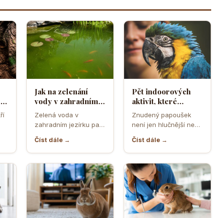
Jak na zelenání
Pět indoorových
sto
vody v zahradním
aktivit, které
jezírku, co s tím?
spolehlivě zabaví
ří
Zelená voda v
Znudený papoušek
znuděného
zahradním jezírku patří
není jen hlučnější nebo
papouška
 a
mezi nejčastější potíže,
roztěkaný společník.
Číst dále →
Číst dále →
de
které umějí
Dlouhá chvíle u něj
znepříjemnit radost z…
často vede…