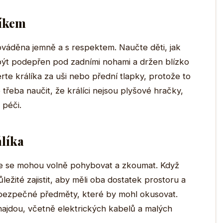
líkem
ováděna jemně a s respektem. Naučte děti, jak
 být podepřen pod zadními nohami a držen blízko
rte králíka za uši nebo přední tlapky, protože to
 třeba naučit, že králíci nejsou plyšové hračky,
 péči.
álíka
kde se mohou volně pohybovat a zkoumat. Když
důležité zajistit, aby měli oba dostatek prostoru a
ebezpečné předměty, které by mohl okusovat.
 najdou, včetně elektrických kabelů a malých