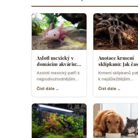
Axlotl mexický v
Anotace krmení
domácím akváriu:
sklípkanů: Jak ča
Co všechno
krmit exotické
Axolotl mexický patří k
Krmení sklípkanů pat
potřebuje tento
pavouky a jaký
nejpodivuhodnějším
k nejdůležitějším
fascinující vodní
hmyz je
obojživelníkům, kteří se
částem jejich chovu
dráček
nejvhodnější
Číst dále →
Číst dále →
kdy dostali do
zároveň k oblasti, k
domácích akvárií. Na…
začátečníci…