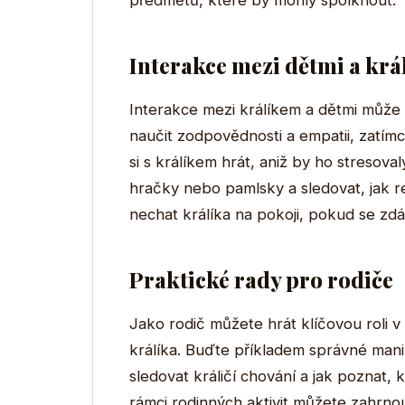
předmětů, které by mohly spolknout.
Interakce mezi dětmi a kr
Interakce mezi králíkem a dětmi může 
naučit zodpovědnosti a empatii, zatímco
si s králíkem hrát, aniž by ho stresov
hračky nebo pamlsky a sledovat, jak re
nechat králíka na pokoji, pokud se z
Praktické rady pro rodiče
Jako rodič můžete hrát klíčovou roli v
králíka. Buďte příkladem správné manip
sledovat králičí chování a jak poznat,
rámci rodinných aktivit můžete zahrnout