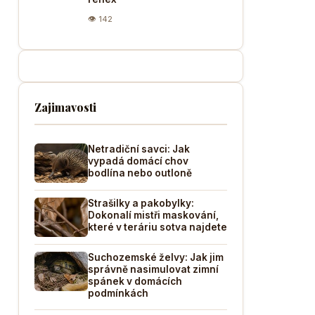
👁 142
Zajimavosti
Netradiční savci: Jak
vypadá domácí chov
bodlína nebo outloně
Strašilky a pakobylky:
Dokonalí mistři maskování,
které v teráriu sotva najdete
Suchozemské želvy: Jak jim
správně nasimulovat zimní
spánek v domácích
podmínkách