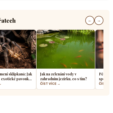
řatech
←
→
mení sklípkanů: Jak
Jak na zelenání vody v
Pět indo
t exotické pavouky
zahradním jezírku, co s tím?
spolehli
 je nejvhodnější
papouš
→
ČÍST VÍCE →
ČÍST VÍ