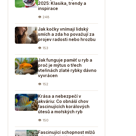
2025: Klasika, trendy a
inspirace
👁 248
Jak kočky vnímají lidský
smích a zda ho považují za
projev radosti nebo hrozbu
👁 153
Jak funguje paměť u ryb a
proč je mýtus o třech
vteřinách zlaté rybky dávno
vyvrácen
👁 152
Krása a nebezpečí v
akváriu: Co obnáší chov
fascinujících korálových
útesů a mořských ryb
👁 150
Fascinující schopnost mlžů