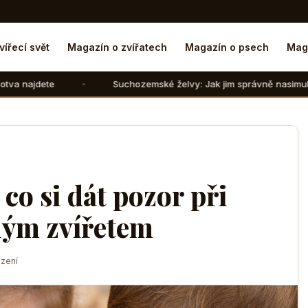
vířecí svět
Magazín o zvířatech
Magazín o psech
Mag
Suchozemské želvy: Jak jim správně nasimulovat zimní spánek
 co si dát pozor při
lým zvířetem
zení