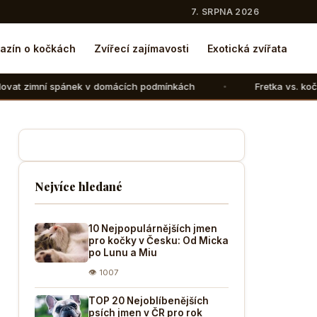
7. SRPNA 2026
azín o kočkách
Zvířecí zajímavosti
Exotická zvířata
 v domácích podmínkách
Fretka vs. kočka: V čem se liší c
Nejvíce hledané
10 Nejpopulárnějších jmen
pro kočky v Česku: Od Micka
po Lunu a Miu
👁 1007
TOP 20 Nejoblíbenějších
psích jmen v ČR pro rok