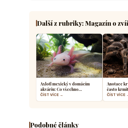
Další z rubriky: Magazín o zví
Axlotl mexický v domácím
Anotace kr
akváriu: Co všechno
často krmi
potřebuje tento fascinující
a jaký hmyz
ČÍST VÍCE →
ČÍST VÍCE 
vodní dráček
Podobné články