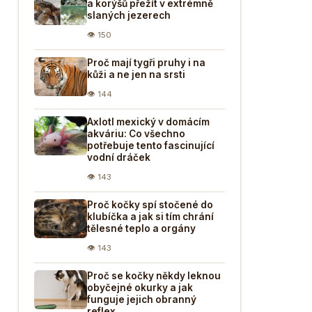
a korýšů přežít v extrémně
slaných jezerech
👁 150
Proč mají tygři pruhy i na
kůži a ne jen na srsti
👁 144
Axlotl mexický v domácím
akváriu: Co všechno
potřebuje tento fascinující
vodní dráček
👁 143
Proč kočky spí stočené do
klubíčka a jak si tím chrání
tělesné teplo a orgány
👁 143
Proč se kočky někdy leknou
obyčejné okurky a jak
funguje jejich obranný
reflex