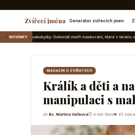
Zvířecí jména
Generátor zvířecích jmen
Z
kobylky: Dokonalí mistři maskování, které v teráriu sotva najdete
NOVINKY
MAGAZÍN O ZVÍŘATECH
Králík a děti a na
manipulaci s ma
✍
Bc. Martina Vaňková
⏱ 4 min čtení
👁 25 zobra