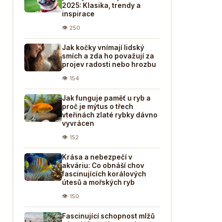
2025: Klasika, trendy a
inspirace
👁 250
Jak kočky vnímají lidský
smích a zda ho považují za
projev radosti nebo hrozbu
👁 154
Jak funguje paměť u ryb a
proč je mýtus o třech
vteřinách zlaté rybky dávno
vyvrácen
👁 152
Krása a nebezpečí v
akváriu: Co obnáší chov
fascinujících korálových
útesů a mořských ryb
👁 150
Fascinující schopnost mlžů