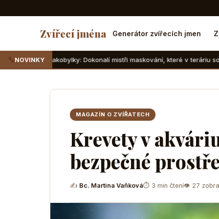
Zvířecí jména
Generátor zvířecích jmen
Z
obylky: Dokonalí mistři maskování, které v teráriu sotva najdete
NOVINKY
MAGAZÍN O ZVÍŘATECH
Krevety v akváriu
bezpečné prostř
✍
Bc. Martina Vaňková
⏱ 3 min čtení
👁 27 zobra