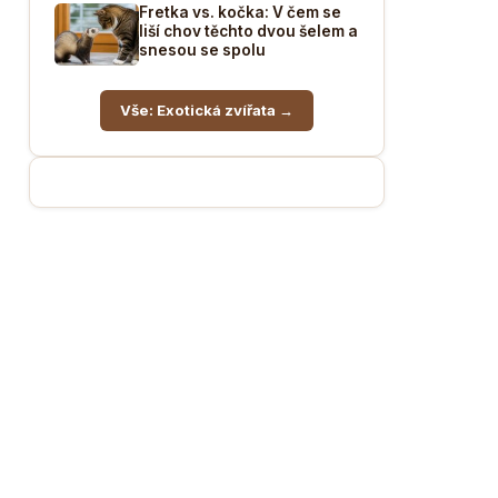
Fretka vs. kočka: V čem se
liší chov těchto dvou šelem a
snesou se spolu
Vše: Exotická zvířata →