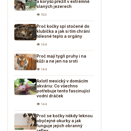
a korýšů přežít v extrémně
slaných jezerech
👁 150
Proč kočky spí stočené do
klubíčka a jak si tím chrání
tělesné teplo a orgány
👁 144
Proč mají tygři pruhy i na
kůži a ne jen na srsti
👁 144
Axlotl mexický v domácím
akváriu: Co všechno
potřebuje tento fascinující
vodní dráček
👁 144
Proč se kočky někdy leknou
obyčejné okurky a jak
funguje jejich obranný
reflex