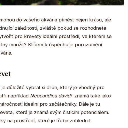
á mohou do vašeho akvária přinést nejen krásu, ale
cinující záležitostí, zvláště pokud se rozhodnete
ytvořit pro krevety ideální prostředí, ve kterém se
otny množit? Klíčem k úspěchu je porozumění
vária.
evet
e důležité vybrat si druh, který je vhodný pro
tří například
Neocaridina davidi
, známá také jako
áročnosti ideální pro začátečníky. Dále je tu
eveta, která je známá svým čisticím potenciálem.
 na prostředí, které je třeba zohlednit.