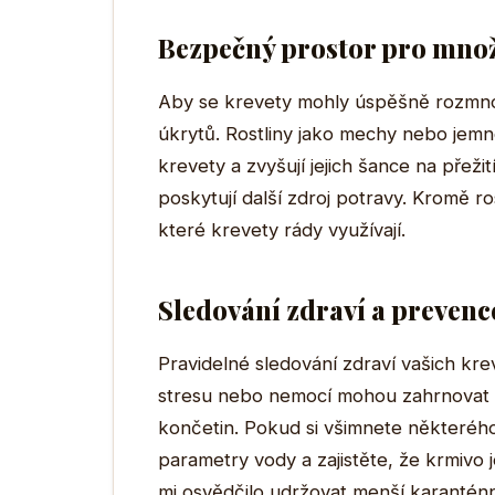
Bezpečný prostor pro mno
Aby se krevety mohly úspěšně rozmnožo
úkrytů. Rostliny jako mechy nebo jemno
krevety a zvyšují jejich šance na přeži
poskytují další zdroj potravy. Kromě ro
které krevety rády využívají.
Sledování zdraví a preven
Pravidelné sledování zdraví vašich kr
stresu nebo nemocí mohou zahrnovat z
končetin. Pokud si všimnete některého
parametry vody a zajistěte, že krmivo 
mi osvědčilo udržovat menší karantén