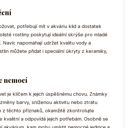
žení
vat, potřebují mít v akváriu klid a dostatek
listé rostliny poskytují ideální skrýše pro mladé
tí. Navíc napomáhají udržet kvalitu vody a
stlin můžete přidat i speciální úkryty z keramiky,
ce nemocí
evet je klíčem k jejich úspěšnému chovu. Známky
měny barvy, sníženou aktivitu nebo ztrátu
 z těchto příznaků, okamžitě zkontrolujte
je kvalitní a odpovídá jejich potřebám. Osobně se
ní akvárium, kam mohu umístit nemocné jedince a