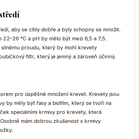
středí
ředí, aby se cítily dobře a byly schopny se množit.
m 22–26 °C a pH by mělo být mezi 6,5 a 7,5.
liš silnému proudu, který by mohl krevety
ubičkový filtr, který je jemný a zároveň účinný.
ktorem pro úspěšné množení krevet. Krevety jsou
avy by měly být řasy a biofilm, který se tvoří na
níček speciálními krmivy pro krevety, která
y. Osobně mám dobrou zkušenost s krmivy
ložky.