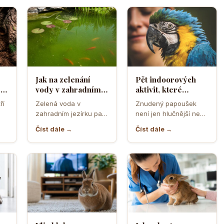
Jak na zelenání
Pět indoorových
sto
vody v zahradním
aktivit, které
jezírku, co s tím?
spolehlivě zabaví
ří
Zelená voda v
Znudený papoušek
znuděného
zahradním jezírku patří
není jen hlučnější nebo
papouška
 a
mezi nejčastější potíže,
roztěkaný společník.
Číst dále →
Číst dále →
de
které umějí
Dlouhá chvíle u něj
znepříjemnit radost z…
často vede…