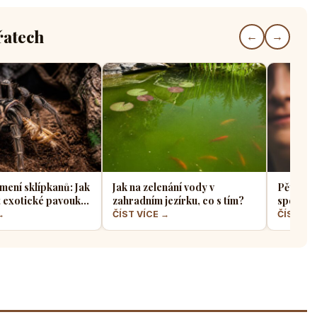
řatech
←
→
mení sklípkanů: Jak
Jak na zelenání vody v
Pět indo
t exotické pavouky
zahradním jezírku, co s tím?
spolehli
 je nejvhodnější
papouš
→
ČÍST VÍCE →
ČÍST VÍ