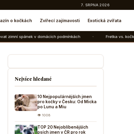
7. SRPNA 2026
azín o kočkách
Zvířecí zajímavosti
Exotická zvířata
v domácích podmínkách
Fretka vs. kočka: V čem se liší ch
Nejvíce hledané
10 Nejpopulárnějších jmen
pro kočky v Česku: Od Micka
po Lunu a Miu
👁 1008
TOP 20 Nejoblíbenějších
psích jmen v ČR pro rok