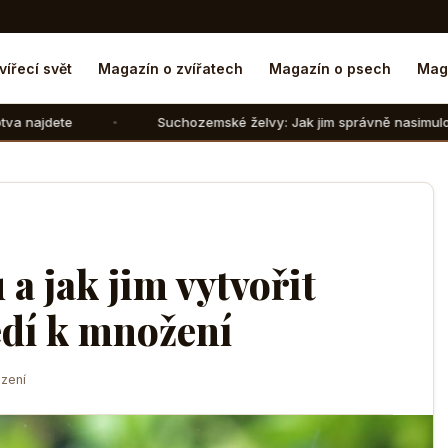
vířecí svět
Magazín o zvířatech
Magazín o psech
Mag
Suchozemské želvy: Jak jim správně nasimulovat zimní spánek 
 a jak jim vytvořit
edí k množení
zení