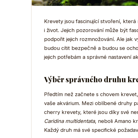
Krevety jsou fascinující stvoření, kter
i život. Jejich pozorování může být fas
podpořit jejich rozmnožování. Ale jak v
budou cítit bezpečně a budou se och
jejich potřebám a správné nastavení ak
Výběr správného druhu kr
Předtím než začnete s chovem krevet, j
vaše akvárium. Mezi oblíbené druhy pa
cherry krevety, které jsou díky své nen
Caridina multidentata
, neboli Amano kr
Každý druh má své specifické požadavky