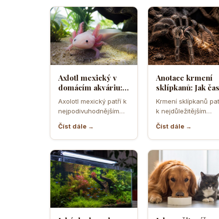
Axlotl mexický v
Anotace krmení
domácím akváriu:
sklípkanů: Jak ča
Co všechno
krmit exotické
Axolotl mexický patří k
Krmení sklípkanů pat
potřebuje tento
pavouky a jaký
nejpodivuhodnějším
k nejdůležitějším
fascinující vodní
hmyz je
obojživelníkům, kteří se
částem jejich chovu
dráček
nejvhodnější
Číst dále →
Číst dále →
kdy dostali do
zároveň k oblasti, k
domácích akvárií. Na…
začátečníci…