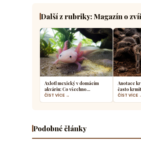
Další z rubriky: Magazín o zví
Axlotl mexický v domácím
Anotace kr
akváriu: Co všechno
často krmi
potřebuje tento fascinující
a jaký hmyz
ČÍST VÍCE →
ČÍST VÍCE 
vodní dráček
Podobné články