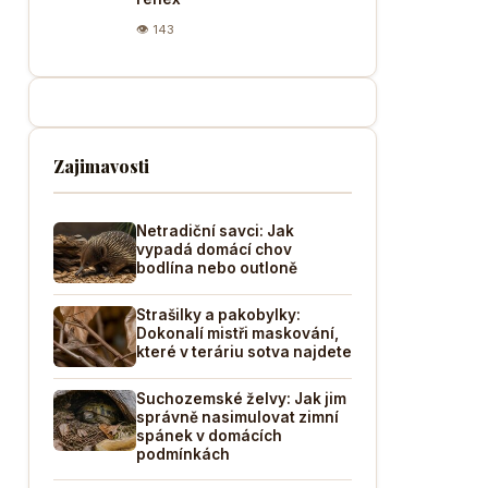
👁 143
Zajimavosti
Netradiční savci: Jak
vypadá domácí chov
bodlína nebo outloně
Strašilky a pakobylky:
Dokonalí mistři maskování,
které v teráriu sotva najdete
Suchozemské želvy: Jak jim
správně nasimulovat zimní
spánek v domácích
podmínkách