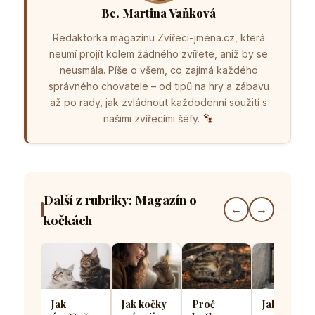
Bc. Martina Vaňková
Redaktorka magazínu Zvířecí-jména.cz, která
neumí projít kolem žádného zvířete, aniž by se
neusmála. Píše o všem, co zajímá každého
správného chovatele – od tipů na hry a zábavu
až po rady, jak zvládnout každodenní soužití s
našimi zvířecími šéfy.
Další z rubriky: Magazín o
←
→
kočkách
Jak
Jak kočky
Proč
Jak kočičí