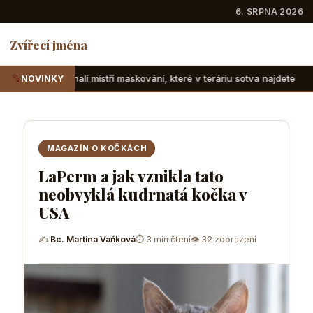
6. SRPNA 2026
Zvířecí jména
istři maskování, které v teráriu sotva najdete
Suchozemské
NOVINKY
MAGAZÍN O KOČKÁCH
LaPerm a jak vznikla tato
neobvyklá kudrnatá kočka v
USA
✍
Bc. Martina Vaňková
⏱ 3 min čtení
👁 32 zobrazení