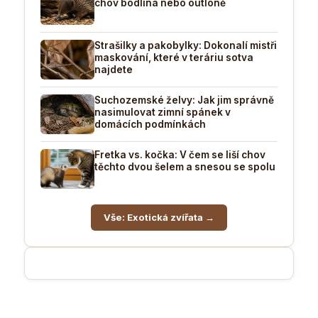
chov bodlína nebo outloně
Strašilky a pakobylky: Dokonalí mistři
maskování, které v teráriu sotva
najdete
Suchozemské želvy: Jak jim správně
nasimulovat zimní spánek v
domácích podmínkách
Fretka vs. kočka: V čem se liší chov
těchto dvou šelem a snesou se spolu
Vše: Exotická zvířata →