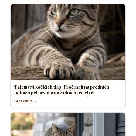
Tajemství kočičích tlap: Proč mají na předních
nohách pět prstů a na zadních jen čtyři
Číst dále →