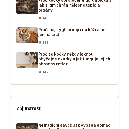
Proč kočky spí stočené do klubíčka a
jak si tím chrání tělesné teplo a
orgány
👁 143
Proč mají tygři pruhy i na kůži a ne
jen na srsti
👁 143
Proč se kočky někdy leknou
obyčejné okurky a jak funguje jejich
obranný reflex
👁 142
Zajimavosti
Netradiční savci: Jak vypadá domácí