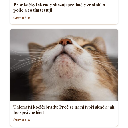
Proč kočky tak rády shazují předměty ze stolů a
polic a co tím testují
Číst dále →
Tajemství kočičí brady: Proč se na ní tvoří akné a jak
ho správně léčit
Číst dále →