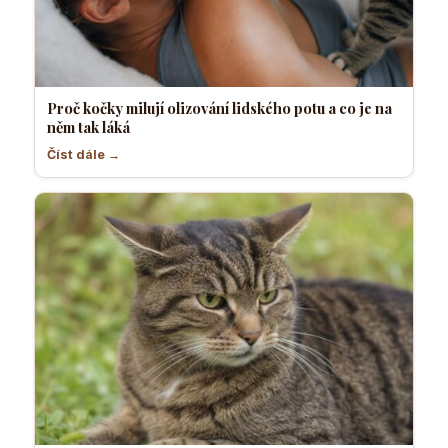
Proč kočky milují olizování lidského potu a co je na
něm tak láká
Číst dále →