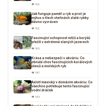
👁 153
Jak funguje paměť u ryb a proč je
mýtus o třech vteřinách zlaté rybky
dávno vyvrácen
👁 152
Fascinující schopnost mlžů a korýšů
přežít v extrémně slaných jezerech
👁 150
Krása a nebezpečí v akváriu: Co
obnáší chov fascinujících korálových
útesů a mořských ryb
👁 147
Axlotl mexický v domácím akváriu: Co
všechno potřebuje tento fascinující
vodní dráček
👁 143