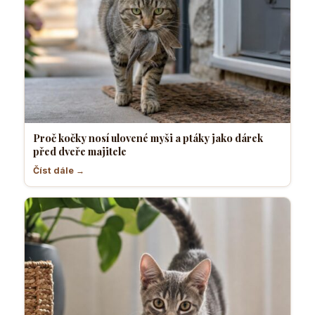
Proč kočky nosí ulovené myši a ptáky jako dárek
před dveře majitele
Číst dále →