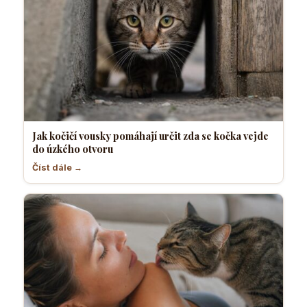
Jak kočičí vousky pomáhají určit zda se kočka vejde
do úzkého otvoru
Číst dále →