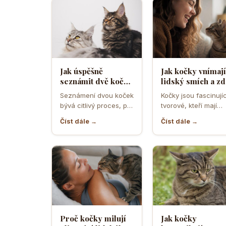
Jak úspěšně
Jak kočky vnímají
seznámit dvě kočky
lidský smích a zd
a předejít
ho považují za
Seznámení dvou koček
Kočky jsou fascinujíc
teritoriálním
projev radosti n
bývá citlivý proces, při
tvorové, kteří mají
válkám
hrozbu
němž rozhodují první
vlastní způsob
Číst dále →
Číst dále →
minuty, pachy,
komunikace a vnímá
prostředí i…
světa. Když se…
Proč kočky milují
Jak kočky