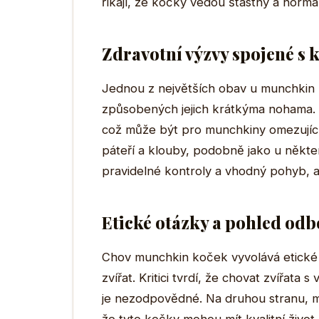
říkají, že kočky vedou šťastný a normál
Zdravotní výzvy spojené s
Jednou z největších obav u munchkin
způsobených jejich krátkýma nohama. 
což může být pro munchkiny omezujíc
páteří a klouby, podobně jako u někte
pravidelné kontroly a vhodný pohyb, ab
Etické otázky a pohled od
Chov munchkin koček vyvolává etické di
zvířat. Kritici tvrdí, že chovat zvířat
je nezodpovědné. Na druhou stranu, m