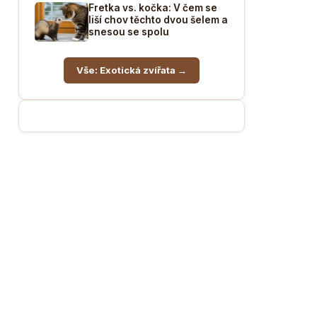
Fretka vs. kočka: V čem se
liší chov těchto dvou šelem a
snesou se spolu
Vše: Exotická zvířata →