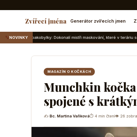
Zvířecí jména
Generátor zvířecích jmen
Z
pakobylky: Dokonalí mistři maskování, které v teráriu sotva najdete
NOVINKY
MAGAZÍN O KOČKÁCH
Munchkin kočka 
spojené s krátk
✍
Bc. Martina Vaňková
⏱ 4 min čtení
👁 26 zobra