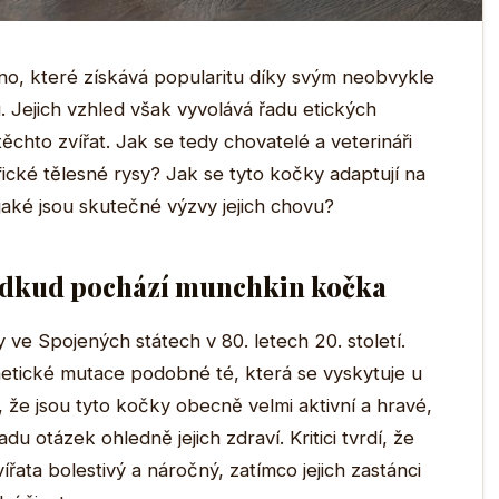
no, které získává popularitu díky svým neobvykle
 Jejich vzhled však vyvolává řadu etických
těchto zvířat. Jak se tedy chovatelé a veterináři
fické tělesné rysy? Jak se tyto kočky adaptují na
 jaké jsou skutečné výzvy jejich chovu?
 Odkud pochází munchkin kočka
e Spojených státech v 80. letech 20. století.
etické mutace podobné té, která se vyskytuje u
že jsou tyto kočky obecně velmi aktivní a hravé,
du otázek ohledně jejich zdraví. Kritici tvrdí, že
ata bolestivý a náročný, zatímco jejich zastánci