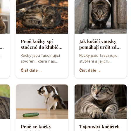
Proč kočky spí
Jak kočičí vousky
a
stočené do klubíčka
pomáhají určit zda
a jak si tím chrání
se kočka vejde do
í
Kočky jsou fascinující
Kočky jsou fascinující
ebo
tělesné teplo a
úzkého otvoru
stvoření, která nás
stvoření a jejich
orgány
neustále překvapují
schopnost
Číst dále →
Číst dále →
ní
svým chováním a
proklouznout i těmi
postoji. Jedno z…
nejužšími otvory je
často…
Proč se kočky
Tajemství kočičích