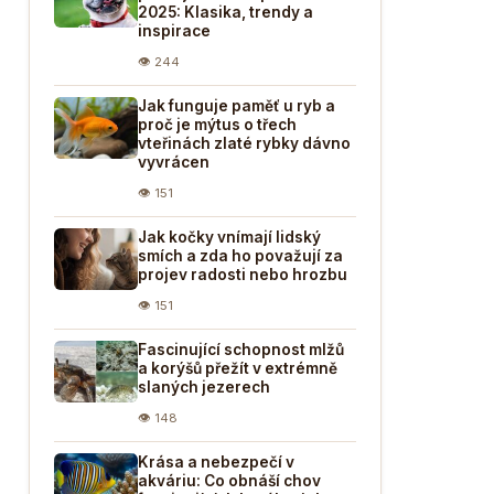
2025: Klasika, trendy a
inspirace
👁 244
Jak funguje paměť u ryb a
proč je mýtus o třech
vteřinách zlaté rybky dávno
vyvrácen
👁 151
Jak kočky vnímají lidský
smích a zda ho považují za
projev radosti nebo hrozbu
👁 151
Fascinující schopnost mlžů
a korýšů přežít v extrémně
slaných jezerech
👁 148
Krása a nebezpečí v
akváriu: Co obnáší chov