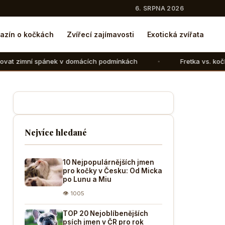
6. SRPNA 2026
azín o kočkách
Zvířecí zajímavosti
Exotická zvířata
k v domácích podmínkách
Fretka vs. kočka: V čem se liší
Nejvíce hledané
10 Nejpopulárnějších jmen
pro kočky v Česku: Od Micka
po Lunu a Miu
👁 1005
TOP 20 Nejoblíbenějších
psích jmen v ČR pro rok