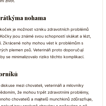
ní život.
 krátkýma nohama
 koček je možnost vzniku zdravotních problémů
Kočky jsou známé svou schopností skákat a lézt,
í. Zkrácené nohy mohou vést k problémům s
rých plemen psů. Veterináři proto doporučují
y se minimalizovalo riziko těchto komplikací.
borníků
skuse mezi chovateli, veterináři a milovníky
a s vědomím, že mohou trpět zdravotními problémy,
noho chovatelů a majitelů munchkinů zdůrazňuje,