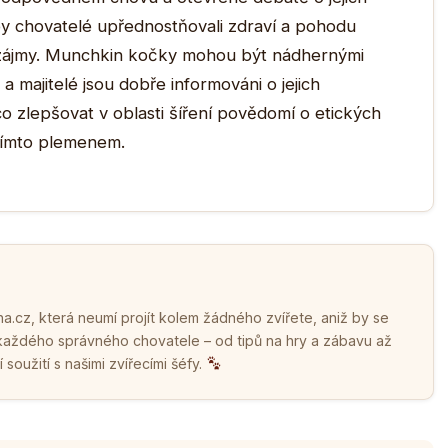
by chovatelé upřednostňovali zdraví a pohodu
i zájmy. Munchkin kočky mohou být nádhernými
 majitelé jsou dobře informováni o jejich
co zlepšovat v oblasti šíření povědomí o etických
tímto plemenem.
.cz, která neumí projít kolem žádného zvířete, aniž by se
 každého správného chovatele – od tipů na hry a zábavu až
soužití s našimi zvířecími šéfy.