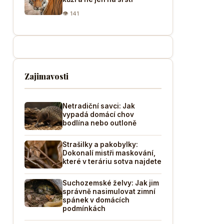
👁 141
Zajimavosti
Netradiční savci: Jak
vypadá domácí chov
bodlína nebo outloně
Strašilky a pakobylky:
Dokonalí mistři maskování,
které v teráriu sotva najdete
Suchozemské želvy: Jak jim
správně nasimulovat zimní
spánek v domácích
podmínkách