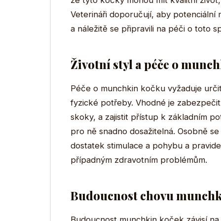
že tyto kočky mohou mít kvalitní živo
Veterináři doporučují, aby potenciální 
a náležitě se připravili na péči o toto 
Životní styl a péče o munc
Péče o munchkin kočku vyžaduje určité
fyzické potřeby. Vhodné je zabezpečit
skoky, a zajistit přístup k základním po
pro ně snadno dosažitelná. Osobně se 
dostatek stimulace a pohybu a pravidel
případným zdravotním problémům.
Budoucnost chovu munchk
Budoucnost munchkin koček závisí na