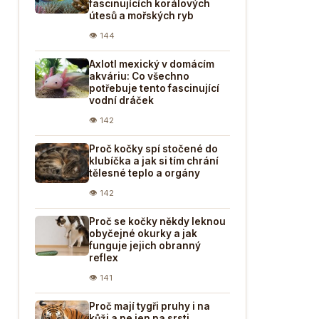
fascinujících korálových
útesů a mořských ryb
👁 144
Axlotl mexický v domácím
akváriu: Co všechno
potřebuje tento fascinující
vodní dráček
👁 142
Proč kočky spí stočené do
klubíčka a jak si tím chrání
tělesné teplo a orgány
👁 142
Proč se kočky někdy leknou
obyčejné okurky a jak
funguje jejich obranný
reflex
👁 141
Proč mají tygři pruhy i na
kůži a ne jen na srsti