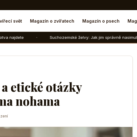
vířecí svět
Magazín o zvířatech
Magazín o psech
Mag
Suchozemské želvy: Jak jim správně nasimulovat zimní spáne
a etické otázky
ýma nohama
zení