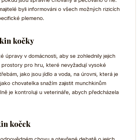
t, pokud jsou správně chovány a pečováno o ně.
majitelé byli informováni o všech možných rizicích
specifické plemeno.
hkin kočky
 úpravy v domácnosti, aby se zohlednily jejich
 prostory pro hru, které nevyžadují vysoké
třebám, jako jsou jídlo a voda, na úrovni, která je
jako chovatelka snažím zajistit munchkinům
ně je kontroluji u veterináře, abych předcházela
in koček
 odpovědném chovu a otevřené debatě o jejich