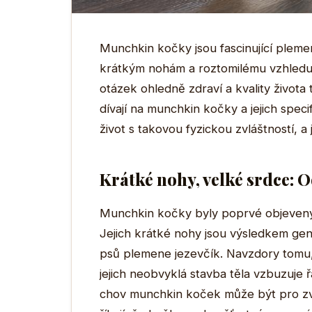
Munchkin kočky jsou fascinující pleme
krátkým nohám a roztomilému vzhledu.
otázek ohledně zdraví a kvality života 
dívají na munchkin kočky a jejich speci
život s takovou fyzickou zvláštností, a
Krátké nohy, velké srdce:
Munchkin kočky byly poprvé objeveny v
Jejich krátké nohy jsou výsledkem gen
psů plemene jezevčík. Navzdory tomu, 
jejich neobvyklá stavba těla vzbuzuje řa
chov munchkin koček může být pro zvíř