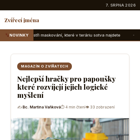
7. SRPNA 2026
Zvířecí jména
skování, které v teráriu sotva najdete
Suchozemské želvy:
NOVINKY
MAGAZÍN O ZVÍŘATECH
Nejlepší hračky pro papoušky
které rozvíjejí jejich logické
myšlení
✍
Bc. Martina Vaňková
⏱ 4 min čtení
👁 33 zobrazení