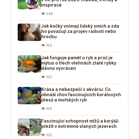
inspirace
👁 248
Jak kočky vnímají lidský smích a zda
ho považují za projev radosti nebo
hrozbu
👁 153
Jak funguje paměť u ryb a proč je
mýtus o třech vteřinách zlaté rybky
dávno vyvrácen
👁 152
Krása a nebezpečí v akváriu: Co
obnáší chov fascinujících korálových
útesů a mořských ryb
👁 150
Fascinující schopnost mlžů a korýšů
přežít v extrémně slaných jezerech
👁 150