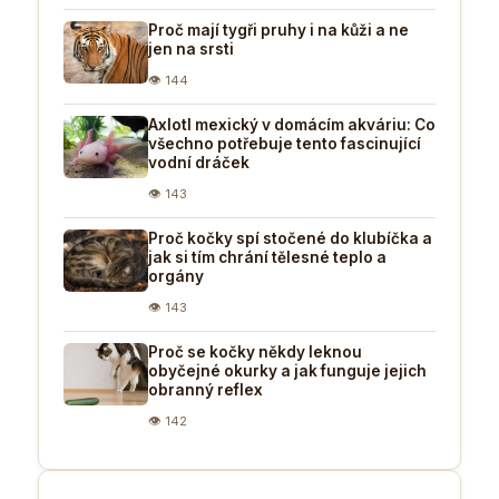
Proč mají tygři pruhy i na kůži a ne
jen na srsti
👁 144
Axlotl mexický v domácím akváriu: Co
všechno potřebuje tento fascinující
vodní dráček
👁 143
Proč kočky spí stočené do klubíčka a
jak si tím chrání tělesné teplo a
orgány
👁 143
Proč se kočky někdy leknou
obyčejné okurky a jak funguje jejich
obranný reflex
👁 142