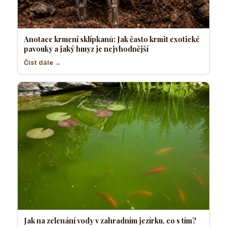
Anotace krmení sklípkanů: Jak často krmit exotické
pavouky a jaký hmyz je nejvhodnější
Číst dále →
Jak na zelenání vody v zahradním jezírku, co s tím?