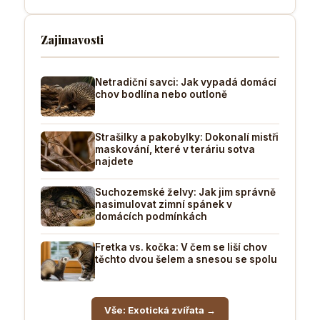
Zajimavosti
Netradiční savci: Jak vypadá domácí
chov bodlína nebo outloně
Strašilky a pakobylky: Dokonalí mistři
maskování, které v teráriu sotva
najdete
Suchozemské želvy: Jak jim správně
nasimulovat zimní spánek v
domácích podmínkách
Fretka vs. kočka: V čem se liší chov
těchto dvou šelem a snesou se spolu
Vše: Exotická zvířata →