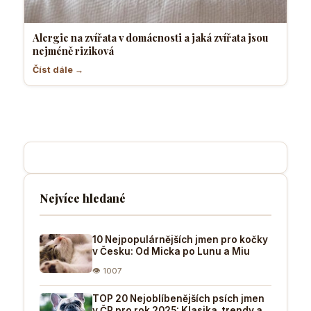
Alergie na zvířata v domácnosti a jaká zvířata jsou
nejméně riziková
Číst dále →
Nejvíce hledané
10 Nejpopulárnějších jmen pro kočky
v Česku: Od Micka po Lunu a Miu
👁 1007
TOP 20 Nejoblíbenějších psích jmen
v ČR pro rok 2025: Klasika, trendy a