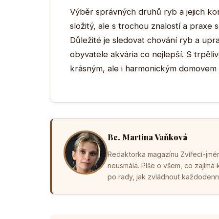
Výběr správných druhů ryb a jejich k
složitý, ale s trochou znalostí a praxe
Důležité je sledovat chování ryb a up
obyvatele akvária co nejlepší. S trpěliv
krásným, ale i harmonickým domovem 
Bc. Martina Vaňková
Redaktorka magazínu Zvířecí-jména
neusmála. Píše o všem, co zajímá
po rady, jak zvládnout každodenní 