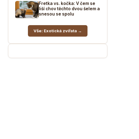
Fretka vs. kočka: V čem se
liší chov těchto dvou šelem a
snesou se spolu
Vše: Exotická zvířata →