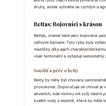
jednu rybu. Jejich klidná povaha je či
druhy, avšak vyhněte se rychlým a agr
Bettas: Bojovníci s krásou
Bettas, známé také jako bojovnice pes
zářivými barvami. Tyto ryby byly vyšle
mazlíčky díky jejich charakteristickému
však teritoriální a vyžadují samostatný 
Soužití a péče o betty
Betty by měly být chovány samostatně 
provokovat. Doporučuje se chovat je v
akváriích, kde mohou mít svůj vlastní 
kvalitě vody a teplotě, která by měla bý