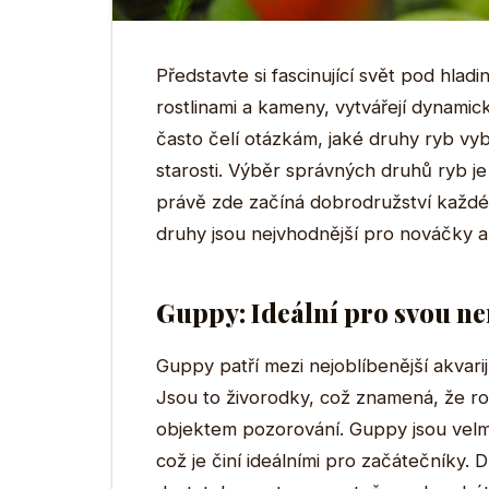
Představte si fascinující svět pod hla
rostlinami a kameny, vytvářejí dynamic
často čelí otázkám, jaké druhy ryb vy
starosti. Výběr správných druhů ryb j
právě zde začíná dobrodružství každé
druhy jsou nejvhodnější pro nováčky a j
Guppy: Ideální pro svou n
Guppy patří mezi nejoblíbenější akvari
Jsou to živorodky, což znamená, že rod
objektem pozorování. Guppy jsou velm
což je činí ideálními pro začátečníky. D