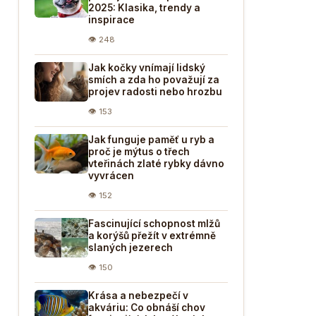
2025: Klasika, trendy a
inspirace
👁 248
Jak kočky vnímají lidský
smích a zda ho považují za
projev radosti nebo hrozbu
👁 153
Jak funguje paměť u ryb a
proč je mýtus o třech
vteřinách zlaté rybky dávno
vyvrácen
👁 152
Fascinující schopnost mlžů
a korýšů přežít v extrémně
slaných jezerech
👁 150
Krása a nebezpečí v
akváriu: Co obnáší chov