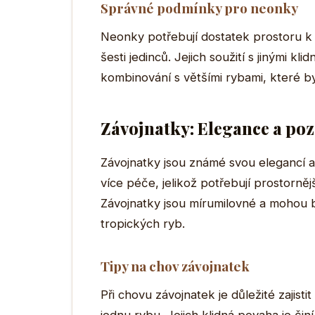
Správné podmínky pro neonky
Neonky potřebují dostatek prostoru k p
šesti jedinců. Jejich soužití s jinými 
kombinování s většími rybami, které by
Závojnatky: Elegance a po
Závojnatky jsou známé svou elegancí a
více péče, jelikož potřebují prostorněj
Závojnatky jsou mírumilovné a mohou bý
tropických ryb.
Tipy na chov závojnatek
Při chovu závojnatek je důležité zajisti