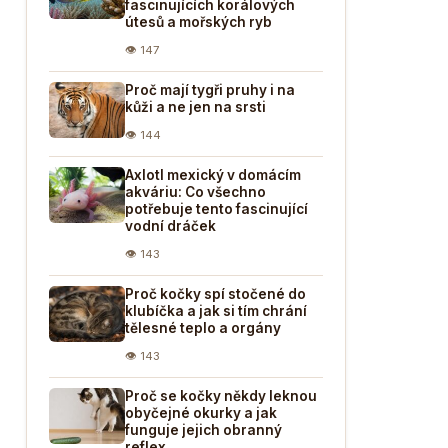
fascinujících korálových
útesů a mořských ryb
👁 147
Proč mají tygři pruhy i na
kůži a ne jen na srsti
👁 144
Axlotl mexický v domácím
akváriu: Co všechno
potřebuje tento fascinující
vodní dráček
👁 143
Proč kočky spí stočené do
klubíčka a jak si tím chrání
tělesné teplo a orgány
👁 143
Proč se kočky někdy leknou
obyčejné okurky a jak
funguje jejich obranný
reflex