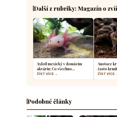
Další z rubriky: Magazín o zví
Axlotl mexický v domácím
Anotace kr
akváriu: Co všechno
často krmi
potřebuje tento fascinující
a jaký hmyz
ČÍST VÍCE →
ČÍST VÍCE 
vodní dráček
Podobné články