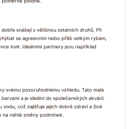
t poměrně plodné.
dobře snášejí s většinou ostatních druhů. Při
yhýbat se agresivním nebo příliš velkým rybám,
ce lovit. Ideálními partnery jsou například
díky svému pozoruhodnému vzhledu. Tato malá
 barvami a je ideální do společenských akvárií.
vodu, což zajišťuje jejich dobré zdraví a živé
vé na náhlé změny podmínek.