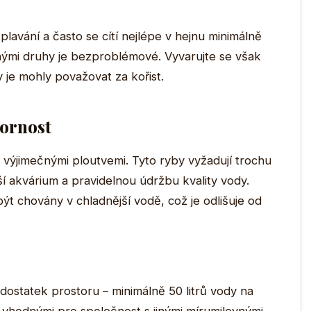
lavání a často se cítí nejlépe v hejnu minimálně
klidnými druhy je bezproblémové. Vyvarujte se však
 je mohly považovat za kořist.
zornost
 výjimečnými ploutvemi. Tyto ryby vyžadují trochu
ší akvárium a pravidelnou údržbu kvality vody.
t chovány v chladnější vodě, což je odlišuje od
t dostatek prostoru – minimálně 50 litrů vody na