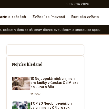
6. SRPNA 2026
azín o kočkách
Zvířecí zajímavosti
Exotická zvířata
iší chov těchto dvou šelem a snesou se spolu
Krása a nebe
Nejvíce hledané
10 Nejpopulárnějších jmen
pro kočky v Česku: Od Micka
po Lunu a Miu
👁 1007
TOP 20 Nejoblíbenějších
psích jmen v ČR pro rok