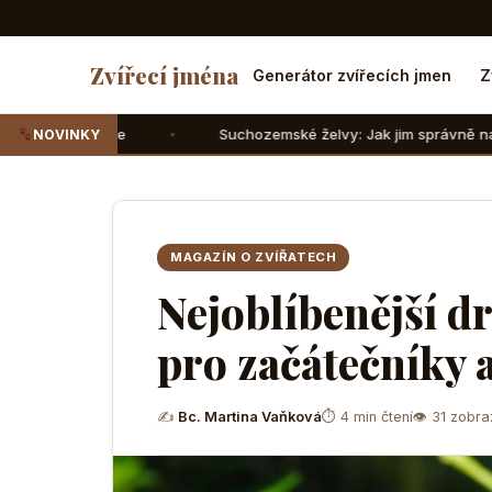
Zvířecí jména
Generátor zvířecích jmen
Z
Suchozemské želvy: Jak jim správně nasimulovat zimní sp
NOVINKY
MAGAZÍN O ZVÍŘATECH
Nejoblíbenější d
pro začátečníky a
✍
Bc. Martina Vaňková
⏱ 4 min čtení
👁 31 zobra