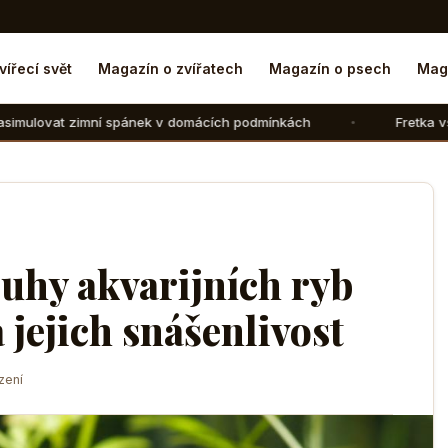
vířecí svět
Magazín o zvířatech
Magazín o psech
Mag
ánek v domácích podmínkách
Fretka vs. kočka: V čem se l
ruhy akvarijních ryb
 jejich snášenlivost
zení