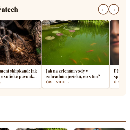
řatech
←
→
mení sklípkanů: Jak
Jak na zelenání vody v
Pět indo
t exotické pavouky
zahradním jezírku, co s tím?
spolehli
 je nejvhodnější
papouš
→
ČÍST VÍCE →
ČÍST VÍ