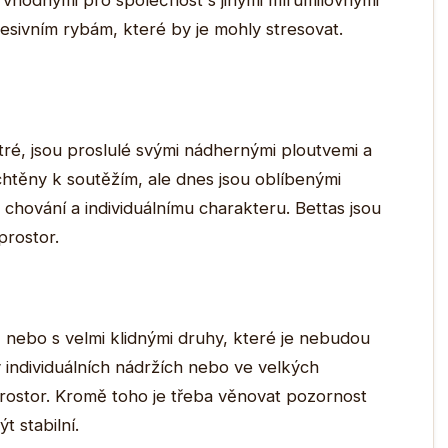
ní vhodnými pro společnost s jinými mírumilovnými
esivním rybám, které by je mohly stresovat.
tré, jsou proslulé svými nádhernými ploutvemi a
chtěny k soutěžím, ale dnes jsou oblíbenými
 chování a individuálnímu charakteru. Bettas jsou
prostor.
nebo s velmi klidnými druhy, které je nebudou
 individuálních nádržích nebo ve velkých
prostor. Kromě toho je třeba věnovat pozornost
t stabilní.