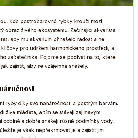
dinou, kde pestrobarevné rybky krouží mezi
ký obraz živého ekosystému. Začínající akvarista
brat, aby mu akvárium přinášelo radost a ne
e klíčový pro udržení harmonického prostředí, a
ho začátečníka. Pojďme se podívat na to, které
ak zajistit, aby se vzájemně snášely.
enáročnost
jní ryby díky své nenáročnosti a pestrým barvám.
í živá mláďata, a tím se stávají zajímavým
i odolné a dobře snášejí různé podmínky vody,
ůležité je však nepřekrmovat je a zajistit jim