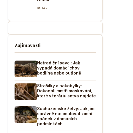
👁 142
Zajimavosti
Netradiční savci: Jak
vypadá domácí chov
bodlína nebo outloně
Strašilky a pakobylky:
Dokonalí mistři maskování,
které v teráriu sotva najdete
Suchozemské želvy: Jak jim
správně nasimulovat zimní
spánek v domácích
podmínkách