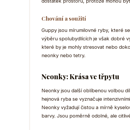
dostatek prostoru, protože mohou bý
Chování a soužití
Guppy jsou mírumilovné ryby, které se 
výběru spolubydlících je však dobré v
které by je mohly stresovat nebo dokon
neonky nebo tetry.
Neonky: Krása ve třpytu
Neonky jsou další oblíbenou volbou 
hejnová ryba se vyznačuje intenzivními
Neonky vyžadují čistou a mírně kyselou 
barvy. Jsou poměrně odolné, ale citli