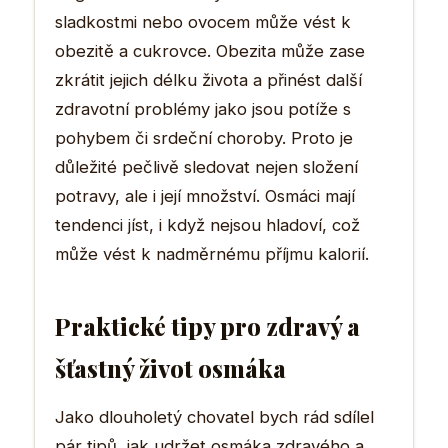
sladkostmi nebo ovocem může vést k
obezitě a cukrovce. Obezita může zase
zkrátit jejich délku života a přinést další
zdravotní problémy jako jsou potíže s
pohybem či srdeční choroby. Proto je
důležité pečlivě sledovat nejen složení
potravy, ale i její množství. Osmáci mají
tendenci jíst, i když nejsou hladoví, což
může vést k nadměrnému příjmu kalorií.
Praktické tipy pro zdravý a
šťastný život osmáka
Jako dlouholetý chovatel bych rád sdílel
pár tipů, jak udržet osmáka zdravého a