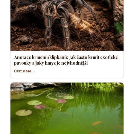
Anotace krmení sklípkanů: Jak často krmit exotické
pavouky a jaký hmyz je nejvhodnější
Číst dále →