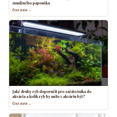
znuděného papouška
Číst dále →
Jaké druhy ryb doporučit pro začátečníka do
akvária a kolik ryb by mělo v akváriu být?
Číst dále →