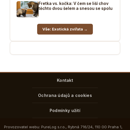
Fretka vs. kočka: V čem se liší chov
těchto dvou šelem a snesou se spolu
Vše: Exotická zvířata →
Kontakt
Ochrana údajů a cookies
Podmínky užití
Provozovatel webu: PureLog s.r.o., Rybná 716/24, 110 00 Praha 1,