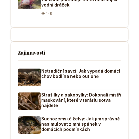
vodní dráček
👁 145
Zajimavosti
Netradiční savci: Jak vypadá domácí
chov bodlína nebo outloně
Strašilky a pakobylky: Dokonalí mistři
maskování, které v teráriu sotva
najdete
Suchozemské želvy: Jak jim správně
nasimulovat zimní spánek v
domácích podmínkách