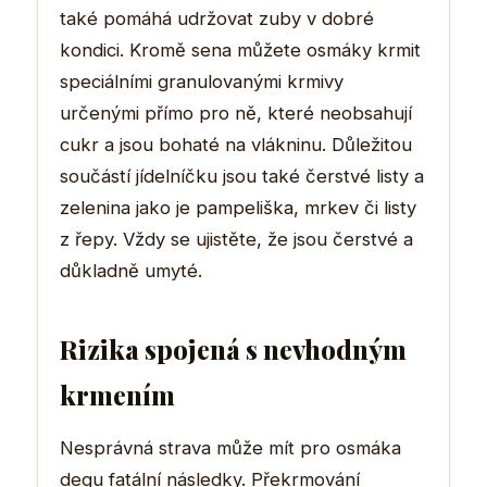
také pomáhá udržovat zuby v dobré
kondici. Kromě sena můžete osmáky krmit
speciálními granulovanými krmivy
určenými přímo pro ně, které neobsahují
cukr a jsou bohaté na vlákninu. Důležitou
součástí jídelníčku jsou také čerstvé listy a
zelenina jako je pampeliška, mrkev či listy
z řepy. Vždy se ujistěte, že jsou čerstvé a
důkladně umyté.
Rizika spojená s nevhodným
krmením
Nesprávná strava může mít pro osmáka
degu fatální následky. Překrmování