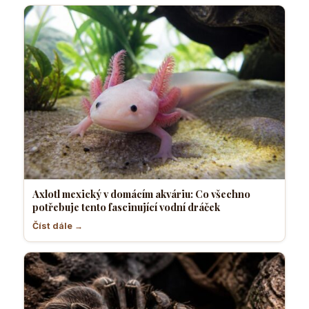
Axlotl mexický v domácím akváriu: Co všechno
potřebuje tento fascinující vodní dráček
Číst dále →