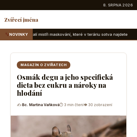
8. SRPNA 2026
Zvířecí jména
tři maskování, které v teráriu sotva najdete
Suchozemské 
NOVINKY
MAGAZÍN O ZVÍŘATECH
Osmák degu a jeho specifická
dieta bez cukru a nároky na
hlodání
✍
Bc. Martina Vaňková
⏱ 3 min čtení
👁 30 zobrazení