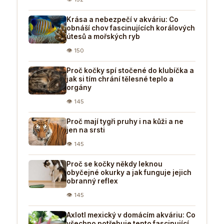
Krása a nebezpečí v akváriu: Co
obnáší chov fascinujících korálových
útesů a mořských ryb
👁 150
Proč kočky spí stočené do klubíčka a
jak si tím chrání tělesné teplo a
orgány
👁 145
Proč mají tygři pruhy i na kůži a ne
jen na srsti
👁 145
Proč se kočky někdy leknou
obyčejné okurky a jak funguje jejich
obranný reflex
👁 145
Axlotl mexický v domácím akváriu: Co
všechno potřebuje tento fascinující