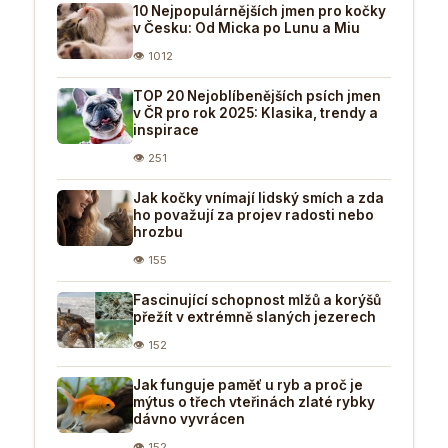
10 Nejpopulárnějších jmen pro kočky
v Česku: Od Micka po Lunu a Miu
👁 1012
TOP 20 Nejoblíbenějších psích jmen
v ČR pro rok 2025: Klasika, trendy a
inspirace
👁 251
Jak kočky vnímají lidský smích a zda
ho považují za projev radosti nebo
hrozbu
👁 155
Fascinující schopnost mlžů a korýšů
přežít v extrémně slaných jezerech
👁 152
Jak funguje paměť u ryb a proč je
mýtus o třech vteřinách zlaté rybky
dávno vyvrácen
👁 152