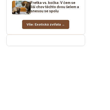
Fretka vs. kočka: V čem se
liší chov těchto dvou šelem a
snesou se spolu
Vše: Exotická zvířata →