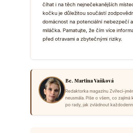
číhat i na těch nejnečekanějších míst
kočku je důležitou součástí zodpovědn
domácnost na potenciální nebezpečí a 
miláčka. Pamatujte, že čím více infor
před otravami a zbytečnými riziky.
Bc. Martina Vaňková
Redaktorka magazínu Zvířecí-jména
neusmála. Píše o všem, co zajímá
po rady, jak zvládnout každodenní 