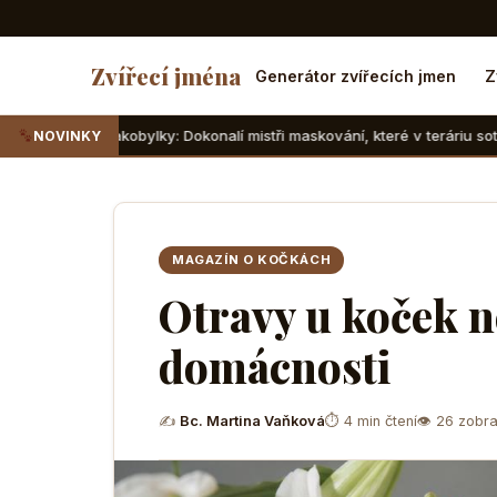
Zvířecí jména
Generátor zvířecích jmen
Z
obylky: Dokonalí mistři maskování, které v teráriu sotva najdete
NOVINKY
MAGAZÍN O KOČKÁCH
Otravy u koček ne
domácnosti
✍
Bc. Martina Vaňková
⏱ 4 min čtení
👁 26 zobra