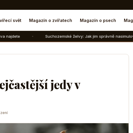
vířecí svět
Magazín o zvířatech
Magazín o psech
Mag
Suchozemské želvy: Jak jim správně nasimulovat zimní spánek 
jčastější jedy v
zení