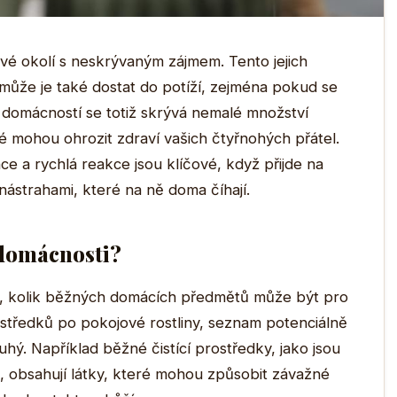
vé okolí s neskrývaným zájmem. Tento jejich
le může je také dostat do potíží, zejména pokud se
ně domácností se totiž skrývá nemalé množství
 mohou ohrozit zdraví vašich čtyřnohých přátel.
e a rychlá reakce jsou klíčové, když přijde na
nástrahami, které na ně doma číhají.
v domácnosti?
e, kolik běžných domácích předmětů může být pro
středků po pokojové rostliny, seznam potenciálně
ý. Například běžné čistící prostředky, jako jsou
a, obsahují látky, které mohou způsobit závažné