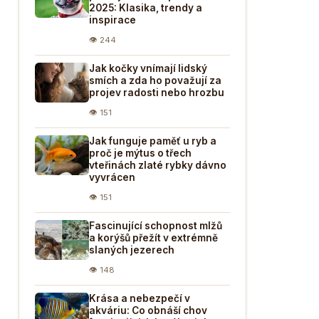
2025: Klasika, trendy a
inspirace
👁 244
Jak kočky vnímají lidský
smích a zda ho považují za
projev radosti nebo hrozbu
👁 151
Jak funguje paměť u ryb a
proč je mýtus o třech
vteřinách zlaté rybky dávno
vyvrácen
👁 151
Fascinující schopnost mlžů
a korýšů přežít v extrémně
slaných jezerech
👁 148
Krása a nebezpečí v
akváriu: Co obnáší chov