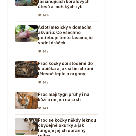
fascinujících korálových
útesů a mořských ryb
👁 144
Axlotl mexický v domácím
akváriu: Co všechno
potřebuje tento fascinující
vodní dráček
👁 142
Proč kočky spí stočené do
klubíčka a jak si tím chrání
tělesné teplo a orgány
👁 142
Proč mají tygři pruhy i na
kůži a ne jen na srsti
👁 141
Proč se kočky někdy leknou
obyčejné okurky a jak
funguje jejich obranný
reflex