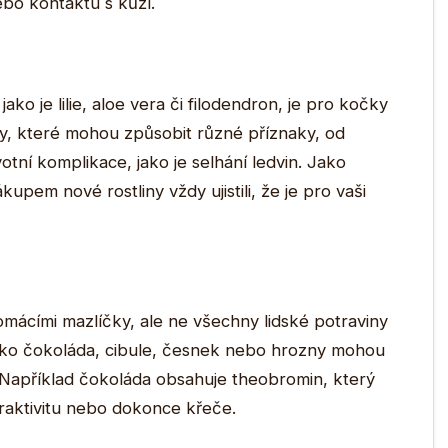
ebo kontaktu s kůží.
ko je lilie, aloe vera či filodendron, je pro kočky
iny, které mohou způsobit různé příznaky, od
otní komplikace, jako je selhání ledvin. Jako
upem nové rostliny vždy ujistili, že je pro vaši
 domácími mazlíčky, ale ne všechny lidské potraviny
ako čokoláda, cibule, česnek nebo hrozny mohou
Například čokoláda obsahuje theobromin, který
raktivitu nebo dokonce křeče.