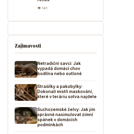
👁 141
Zajimavosti
Netradiční savci: Jak
vypadá domácí chov
bodlína nebo outloně
Strašilky a pakobylky:
Dokonalí mistři maskování,
které v teráriu sotva najdete
Suchozemské želvy: Jak jim
správně nasimulovat zimní
spánek v domácích
podmínkách