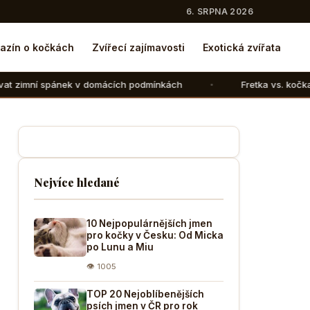
6. SRPNA 2026
azín o kočkách
Zvířecí zajímavosti
Exotická zvířata
v domácích podmínkách
Fretka vs. kočka: V čem se liší ch
Nejvíce hledané
10 Nejpopulárnějších jmen
pro kočky v Česku: Od Micka
po Lunu a Miu
👁 1005
TOP 20 Nejoblíbenějších
psích jmen v ČR pro rok