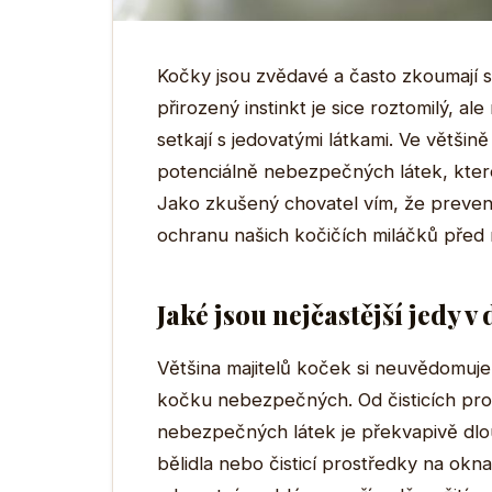
Kočky jsou zvědavé a často zkoumají s
přirozený instinkt je sice roztomilý, a
setkají s jedovatými látkami. Ve větši
potenciálně nebezpečných látek, které
Jako zkušený chovatel vím, že prevenc
ochranu našich kočičích miláčků před 
Jaké jsou nejčastější jedy 
Většina majitelů koček si neuvědomuj
kočku nebezpečných. Od čisticích pro
nebezpečných látek je překvapivě dlouh
bělidla nebo čisticí prostředky na okn