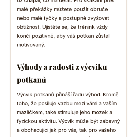
už chápal, co má dělat. Pro skákání přes
malé překážky můžete použít obruče
nebo malé tyčky a postupně zvyšovat
obtížnost. Ujistěte se, že trénink vždy
končí pozitivně, aby váš potkan zůstal
motivovaný.
Výhody a radosti z výcviku
potkanů
Výcvik potkanů přináší řadu výhod. Kromě
toho, že posiluje vazbu mezi vámi a vaším
mazlíčkem, také stimuluje jeho mozek a
fyzickou aktivitu. Výcvik může být zábavný
a obohacující jak pro vás, tak pro vašeho