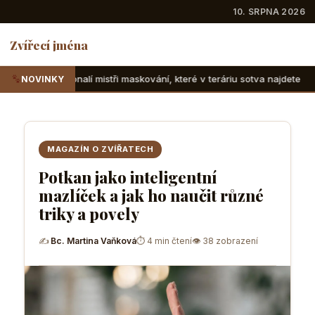
10. SRPNA 2026
Zvířecí jména
stři maskování, které v teráriu sotva najdete
Suchozemské 
NOVINKY
MAGAZÍN O ZVÍŘATECH
Potkan jako inteligentní
mazlíček a jak ho naučit různé
triky a povely
✍
Bc. Martina Vaňková
⏱ 4 min čtení
👁 38 zobrazení