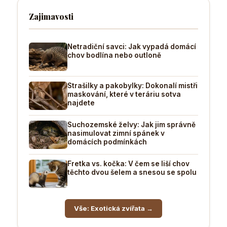
Zajimavosti
Netradiční savci: Jak vypadá domácí
chov bodlína nebo outloně
Strašilky a pakobylky: Dokonalí mistři
maskování, které v teráriu sotva
najdete
Suchozemské želvy: Jak jim správně
nasimulovat zimní spánek v
domácích podmínkách
Fretka vs. kočka: V čem se liší chov
těchto dvou šelem a snesou se spolu
Vše: Exotická zvířata →