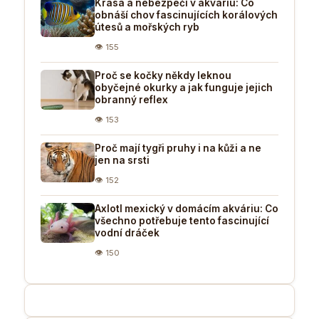
Krása a nebezpečí v akváriu: Co
obnáší chov fascinujících korálových
útesů a mořských ryb
👁 155
Proč se kočky někdy leknou
obyčejné okurky a jak funguje jejich
obranný reflex
👁 153
Proč mají tygři pruhy i na kůži a ne
jen na srsti
👁 152
Axlotl mexický v domácím akváriu: Co
všechno potřebuje tento fascinující
vodní dráček
👁 150