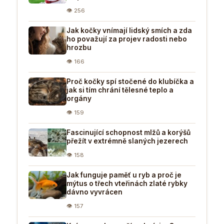
👁 256
Jak kočky vnímají lidský smích a zda
ho považují za projev radosti nebo
hrozbu
👁 166
Proč kočky spí stočené do klubíčka a
jak si tím chrání tělesné teplo a
orgány
👁 159
Fascinující schopnost mlžů a korýšů
přežít v extrémně slaných jezerech
👁 158
Jak funguje paměť u ryb a proč je
mýtus o třech vteřinách zlaté rybky
dávno vyvrácen
👁 157