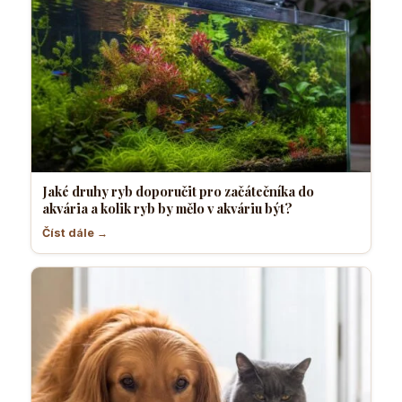
Jaké druhy ryb doporučit pro začátečníka do
akvária a kolik ryb by mělo v akváriu být?
Číst dále →