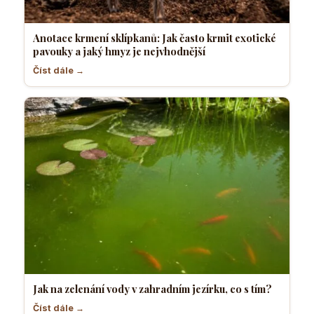
Anotace krmení sklípkanů: Jak často krmit exotické
pavouky a jaký hmyz je nejvhodnější
Číst dále →
Jak na zelenání vody v zahradním jezírku, co s tím?
Číst dále →