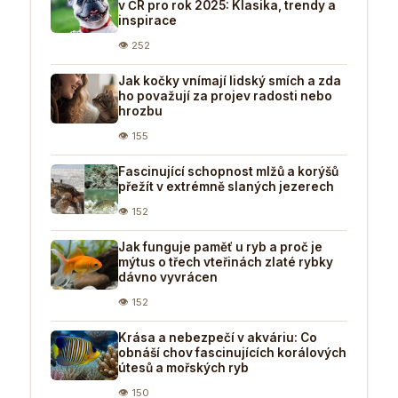
v ČR pro rok 2025: Klasika, trendy a
inspirace
👁 252
Jak kočky vnímají lidský smích a zda
ho považují za projev radosti nebo
hrozbu
👁 155
Fascinující schopnost mlžů a korýšů
přežít v extrémně slaných jezerech
👁 152
Jak funguje paměť u ryb a proč je
mýtus o třech vteřinách zlaté rybky
dávno vyvrácen
👁 152
Krása a nebezpečí v akváriu: Co
obnáší chov fascinujících korálových
útesů a mořských ryb
👁 150