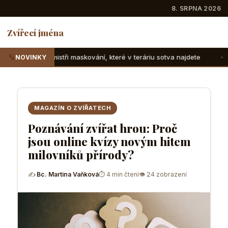
8. SRPNA 2026
Zvířecí jména
tři maskování, které v teráriu sotva najdete
Suchozemské ž
NOVINKY
MAGAZÍN O ZVÍŘATECH
Poznávání zvířat hrou: Proč
jsou online kvízy novým hitem
milovníků přírody?
✍
Bc. Martina Vaňková
⏱ 4 min čtení
👁 24 zobrazení