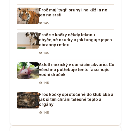
Proč mají tygři pruhy i na kůži a ne
jen na srsti
👁 145
Proč se kočky někdy leknou
obyčejné okurky a jak funguje jejich
obranný reflex
👁 145
Axlotl mexický v domácím akváriu: Co
všechno potřebuje tento fascinující
vodní dráček
👁 145
Proč kočky spí stočené do klubíčka a
jak si tím chrání tělesné teplo a
orgány
👁 145