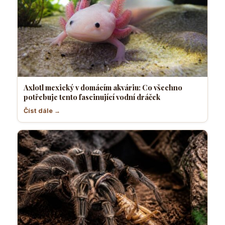
Axlotl mexický v domácím akváriu: Co všechno
potřebuje tento fascinující vodní dráček
Číst dále →