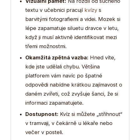
Vizuální paměť:
Na rozdíl od suchého
textu v učebnici pracují
kvízy
s
barvitými fotografiemi a videi. Mozek si
lépe zapamatuje siluetu dravce v letu,
když ji musí aktivně identifikovat mezi
třemi možnostmi.
Okamžitá zpětná vazba:
Hned víte,
kde jste udělali chybu. Většina
platforem vám navíc po špatné
odpovědi nabídne krátkou zajímavost o
daném zvířeti, což zvyšuje šanci, že si
informaci zapamatujete.
Dostupnost:
Kvíz si můžete „střihnout“
v tramvaji, v čekárně u lékaře nebo
večer v posteli.