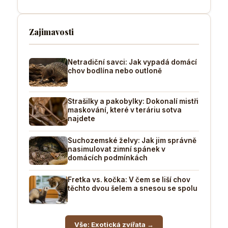
Zajimavosti
Netradiční savci: Jak vypadá domácí
chov bodlína nebo outloně
Strašilky a pakobylky: Dokonalí mistři
maskování, které v teráriu sotva
najdete
Suchozemské želvy: Jak jim správně
nasimulovat zimní spánek v
domácích podmínkách
Fretka vs. kočka: V čem se liší chov
těchto dvou šelem a snesou se spolu
Vše: Exotická zvířata →