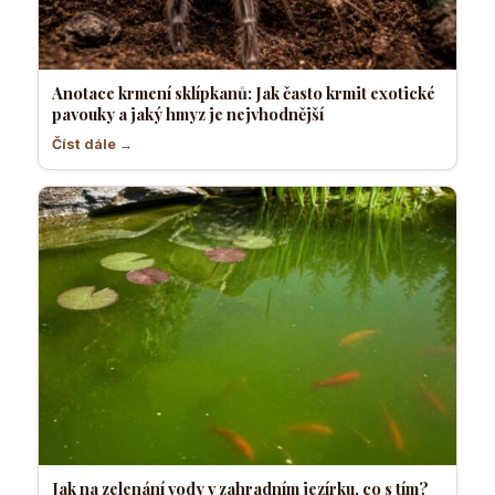
Anotace krmení sklípkanů: Jak často krmit exotické
pavouky a jaký hmyz je nejvhodnější
Číst dále →
Jak na zelenání vody v zahradním jezírku, co s tím?