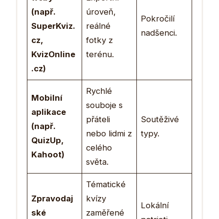
(např.
úroveň,
Pokročilí
SuperKviz.
reálné
nadšenci.
cz,
fotky z
KvizOnline
terénu.
.cz)
Rychlé
Mobilní
souboje s
aplikace
přáteli
Soutěživé
(např.
nebo lidmi z
typy.
QuizUp,
celého
Kahoot)
světa.
Tématické
Zpravodaj
kvízy
Lokální
ské
zaměřené