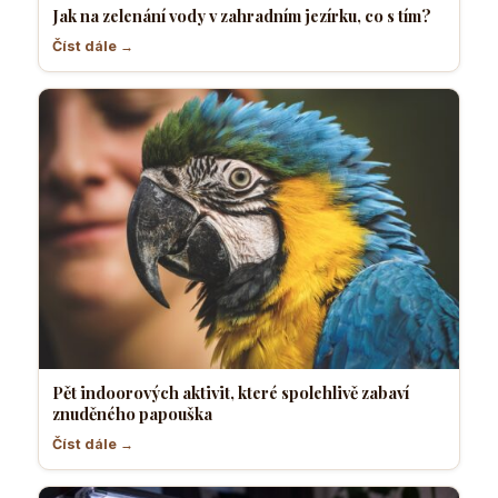
Jak na zelenání vody v zahradním jezírku, co s tím?
Číst dále →
Pět indoorových aktivit, které spolehlivě zabaví
znuděného papouška
Číst dále →