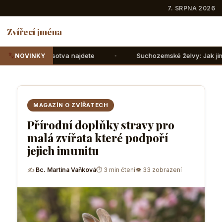
7. SRPNA 2026
Zvířecí jména
 najdete
Suchozemské želvy: Jak jim správně nasimulovat
NOVINKY
MAGAZÍN O ZVÍŘATECH
Přírodní doplňky stravy pro
malá zvířata které podpoří
jejich imunitu
✍
Bc. Martina Vaňková
⏱ 3 min čtení
👁 33 zobrazení