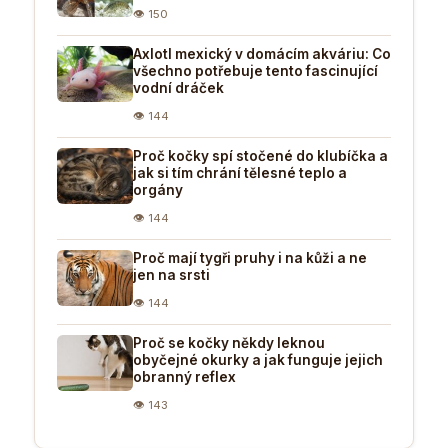
👁 150
Axlotl mexický v domácím akváriu: Co
všechno potřebuje tento fascinující
vodní dráček
👁 144
Proč kočky spí stočené do klubíčka a
jak si tím chrání tělesné teplo a
orgány
👁 144
Proč mají tygři pruhy i na kůži a ne
jen na srsti
👁 144
Proč se kočky někdy leknou
obyčejné okurky a jak funguje jejich
obranný reflex
👁 143