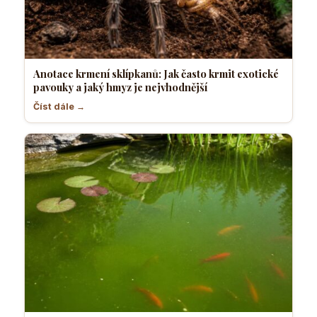
Anotace krmení sklípkanů: Jak často krmit exotické
pavouky a jaký hmyz je nejvhodnější
Číst dále →