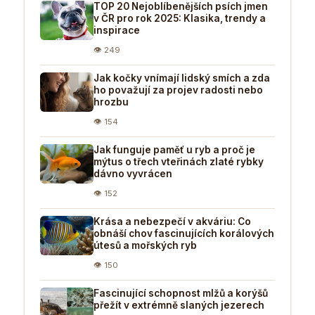
TOP 20 Nejoblíbenějších psích jmen
v ČR pro rok 2025: Klasika, trendy a
inspirace
👁 249
Jak kočky vnímají lidský smích a zda
ho považují za projev radosti nebo
hrozbu
👁 154
Jak funguje paměť u ryb a proč je
mýtus o třech vteřinách zlaté rybky
dávno vyvrácen
👁 152
Krása a nebezpečí v akváriu: Co
obnáší chov fascinujících korálových
útesů a mořských ryb
👁 150
Fascinující schopnost mlžů a korýšů
přežít v extrémně slaných jezerech