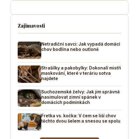
Zajimavosti
Netradiční savci: Jak vypadá domácí
chov bodlína nebo outloně
Strašilky a pakobylky: Dokonalí mistři
maskování, které v teráriu sotva
najdete
Suchozemské želvy: Jak jim správně
nasimulovat zimní spánek v
domácích podmínkách
Fretka vs. kočka: V čem se liší chov
těchto dvou šelem a snesou se spolu