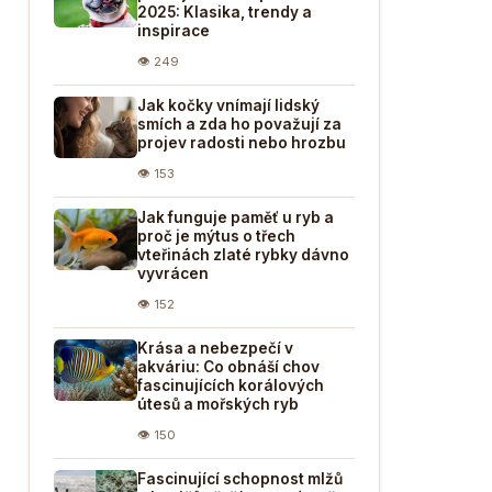
2025: Klasika, trendy a
inspirace
👁 249
Jak kočky vnímají lidský
smích a zda ho považují za
projev radosti nebo hrozbu
👁 153
Jak funguje paměť u ryb a
proč je mýtus o třech
vteřinách zlaté rybky dávno
vyvrácen
👁 152
Krása a nebezpečí v
akváriu: Co obnáší chov
fascinujících korálových
útesů a mořských ryb
👁 150
Fascinující schopnost mlžů