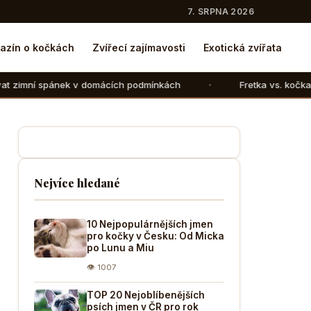
7. SRPNA 2026
azín o kočkách
Zvířecí zajímavosti
Exotická zvířata
nek v domácích podmínkách
Fretka vs. kočka: V čem se liš
Nejvíce hledané
10 Nejpopulárnějších jmen
pro kočky v Česku: Od Micka
po Lunu a Miu
👁 1007
TOP 20 Nejoblíbenějších
psích jmen v ČR pro rok