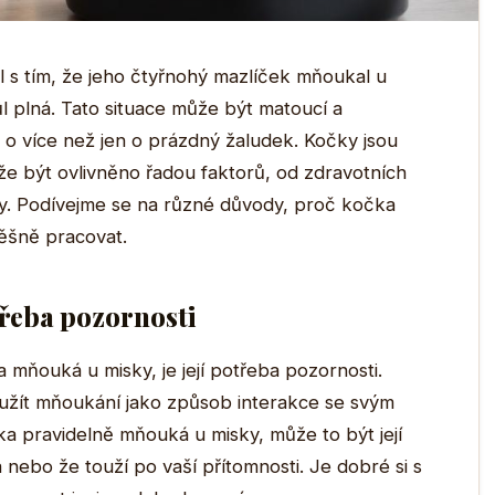
l s tím, že jeho čtyřnohý mazlíček mňoukal u
ůl plná. Tato situace může být matoucí a
de o více než jen o prázdný žaludek. Kočky jsou
že být ovlivněno řadou faktorů, od zdravotních
y. Podívejme se na různé důvody, proč kočka
ěšně pracovat.
řeba pozornosti
ňouká u misky, je její potřeba pozornosti.
oužít mňoukání jako způsob interakce se svým
a pravidelně mňouká u misky, může to být její
á nebo že touží po vaší přítomnosti. Je dobré si s