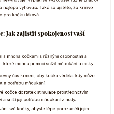
ivo nevyhovuje. Vyplatí se vyzkoušet různé značky
ce nejlépe vyhovuje. Také se ujistěte, že krmivo
je pro kočku lákavá.
: Jak zajistit spokojenost vaší
kal s mnoha kočkami s různými osobnostmi a
pů, které mohou pomoci snížit mňoukání u misky:
pevný čas krmení, aby kočka věděla, kdy může
ost a potřebu mňoukání.
é kočce dostatek stimulace prostřednictvím
ví a sníží její potřebu mňoukání z nudy.
ání své kočky, abyste lépe porozuměli jejím