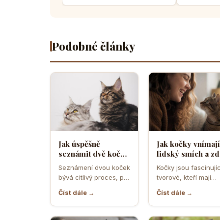
Podobné články
Jak úspěšně
Jak kočky vnímají
seznámit dvě kočky
lidský smích a zd
a předejít
ho považují za
Seznámení dvou koček
Kočky jsou fascinujíc
teritoriálním
projev radosti n
bývá citlivý proces, při
tvorové, kteří mají
válkám
hrozbu
němž rozhodují první
vlastní způsob
Číst dále →
Číst dále →
minuty, pachy,
komunikace a vnímá
prostředí i…
světa. Když se…