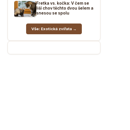
Fretka vs. kočka: V čem se
liší chov těchto dvou šelem a
snesou se spolu
Vše: Exotická zvířata →