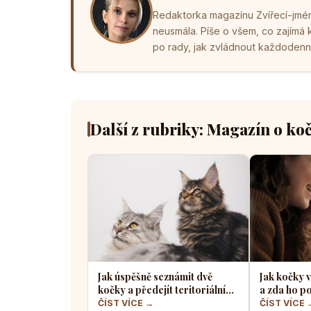
Redaktorka magazínu Zvířecí-jména
neusmála. Píše o všem, co zajímá
po rady, jak zvládnout každodenní 
Další z rubriky: Magazín o ko
Jak úspěšně seznámit dvě
Jak kočky v
kočky a předejít teritoriálním
a zda ho po
válkám
radosti ne
ČÍST VÍCE →
ČÍST VÍCE 