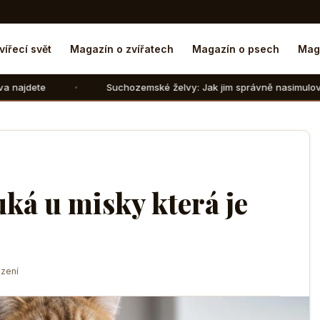
vířecí svět
Magazín o zvířatech
Magazín o psech
Mag
Suchozemské želvy: Jak jim správně nasimulovat zimní spá
ká u misky která je
zení