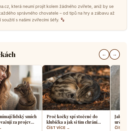
.cz, která neumí projít kolem žádného zvířete, aniž by se
 každého správného chovatele – od tipů na hry a zábavu až
soužití s našimi zvířecími šéfy.
čkách
←
→
nímají lidský smích
Proč kočky spí stočené do
Jak koči
važují za projev
klubíčka a jak si tím chrání
určit zd
bo hrozbu
tělesné teplo a orgány
úzkého 
→
ČÍST VÍCE →
ČÍST VÍ