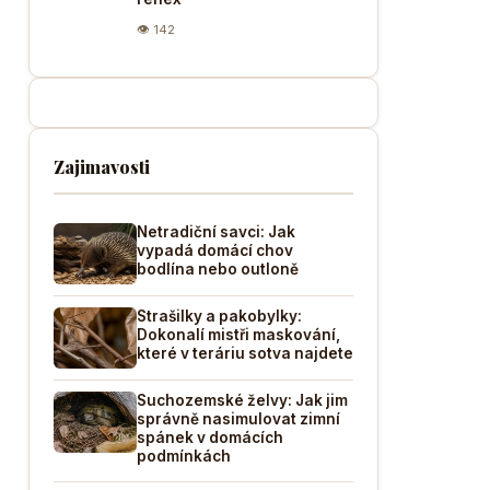
👁 142
Zajimavosti
Netradiční savci: Jak
vypadá domácí chov
bodlína nebo outloně
Strašilky a pakobylky:
Dokonalí mistři maskování,
které v teráriu sotva najdete
Suchozemské želvy: Jak jim
správně nasimulovat zimní
spánek v domácích
podmínkách