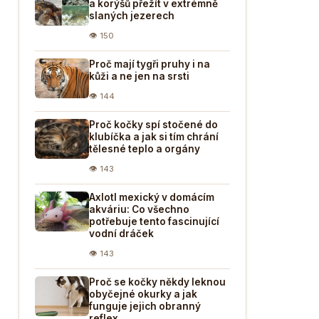
a korýšů přežít v extrémně
slaných jezerech
👁 150
Proč mají tygři pruhy i na
kůži a ne jen na srsti
👁 144
Proč kočky spí stočené do
klubíčka a jak si tím chrání
tělesné teplo a orgány
👁 143
Axlotl mexický v domácím
akváriu: Co všechno
potřebuje tento fascinující
vodní dráček
👁 143
Proč se kočky někdy leknou
obyčejné okurky a jak
funguje jejich obranný
reflex