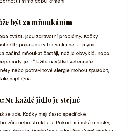
ozornost i mimo dobu krmení.
ůže být za mňoukáním
eba zvážit, jsou zdravotní problémy. Kočky
ohodlí spojenému s trávením nebo jinými
a začíná mňoukat častěji, než je obvyklé, nebo
epohody, je důležité navštívit veterináře.
áněty nebo potravinové alergie mohou způsobit,
stále naplněná.
: Ne každé jídlo je stejné
ž se zdá. Kočky mají často specifické
eho vůni nebo strukturu. Pokud mňouká u misky,