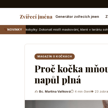
Zvířecí jména
Generátor zvířecích jmen
Z
 pakobylky: Dokonalí mistři maskování, které v teráriu sotva najdete
NOVINKY
MAGAZÍN O KOČKÁCH
Proč kočka mňou
napůl plná
✍
Bc. Martina Vaňková
⏱ 4 min čtení
👁 23 zobra