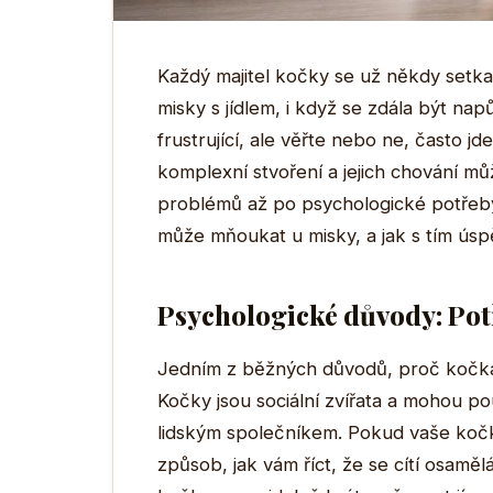
Každý majitel kočky se už někdy setka
misky s jídlem, i když se zdála být nap
frustrující, ale věřte nebo ne, často j
komplexní stvoření a jejich chování mů
problémů až po psychologické potřeb
může mňoukat u misky, a jak s tím úsp
Psychologické důvody: Pot
Jedním z běžných důvodů, proč kočka m
Kočky jsou sociální zvířata a mohou p
lidským společníkem. Pokud vaše kočk
způsob, jak vám říct, že se cítí osaměl