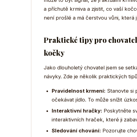
může to být signál, že jí aktuální krm
a příchutě krmiva a zjistit, co vaší koč
není prošlé a má čerstvou vůni, která 
Praktické tipy pro chovatele
kočky
Jako dlouholetý chovatel jsem se set
návyky. Zde je několik praktických ti
Pravidelnost krmení:
Stanovte si 
očekávat jídlo. To může snížit úzk
Interaktivní hračky:
Poskytněte sv
interaktivních hraček, které ji zaba
Sledování chování:
Pozorujte chov