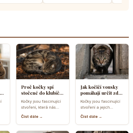
Proč kočky spí
Jak kočičí vousky
a
stočené do klubíčka
pomáhají určit zda
a jak si tím chrání
se kočka vejde do
í
Kočky jsou fascinující
Kočky jsou fascinující
ebo
tělesné teplo a
úzkého otvoru
stvoření, která nás
stvoření a jejich
orgány
neustále překvapují
schopnost
Číst dále →
Číst dále →
ní
svým chováním a
proklouznout i těmi
postoji. Jedno z…
nejužšími otvory je
často…