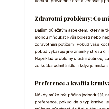
kočkou pravidelně hrát a věnovat jí p
Zdravotní problémy: Co m
Dalším důležitým aspektem, který je tř
mohou mňoukat kvůli bolesti nebo nep
zdravotními potížemi. Pokud vaše kočk
pokud vykazuje jiné známky stresu či n
Například problémy s ústní dutinou, z
že kočka odmítá jídlo, i když je miska 
Preference a kvalita krmiva
Někdy může být příčina jednodušší, ne
preference, pokud jde o typ krmiva, j