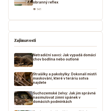
obranný reflex
👁 141
Zajimavosti
Netradiční savci: Jak vypadá domácí
chov bodlína nebo outloně
Strašilky a pakobylky: Dokonalí mistři
maskování, které v teráriu sotva
najdete
Suchozemské želvy: Jak jim správně
nasimulovat zimní spánek v
domácích podmínkách