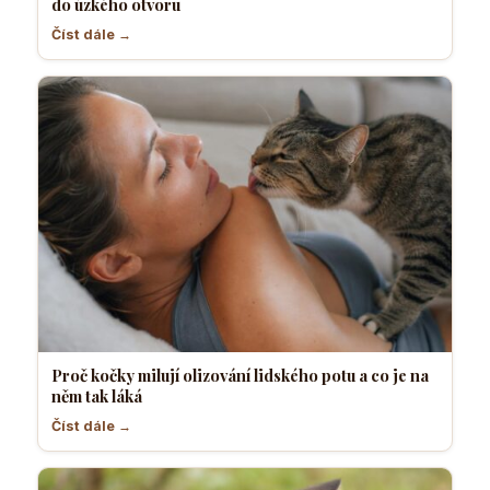
do úzkého otvoru
Číst dále →
Proč kočky milují olizování lidského potu a co je na
něm tak láká
Číst dále →