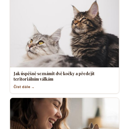
Jak úspěšně seznámit dvě kočky a předejít
teritoriálním válkám
Číst dále →