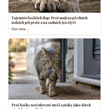
Tajemství kočičích tlap: Proč mají na předních
nohách pět prstů a na zadních jen čtyři
Číst dále →
Proč kočky nosí ulovené myši a ptáky jako dárek