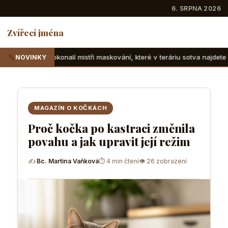
6. SRPNA 2026
Zvířecí jména
í mistři maskování, které v teráriu sotva najdete
Suchozems
NOVINKY
MAGAZÍN O KOČKÁCH
Proč kočka po kastraci změnila
povahu a jak upravit její režim
✍
Bc. Martina Vaňková
⏱ 4 min čtení
👁 26 zobrazení