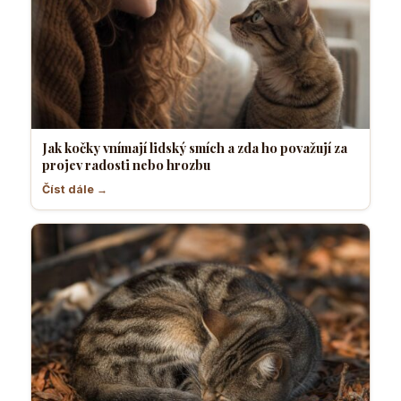
Jak kočky vnímají lidský smích a zda ho považují za
projev radosti nebo hrozbu
Číst dále →