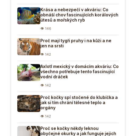
Krása a nebezpečí v akváriu: Co
obnáší chov fascinujících korálových
útesů a mořských ryb
👁 146
Proč mají tygři pruhy i na kůži a ne
jen na srsti
👁 142
Axlotl mexický v domácím akváriu: Co
všechno potřebuje tento fascinující
vodní dráček
👁 142
Proč kočky spí stočené do klubíčka a
jak si tím chrání tělesné teplo a
orgány
👁 142
Proč se kočky někdy leknou
obyčejné okurky a jak funguje jejich