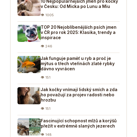
10 Nejpopulárnějších jmen pro kočky
v Česku: Od Micka po Lunu a Miu
👁 1005
TOP 20 Nejoblíbenějších psích jmen
v ČR pro rok 2025: Klasika, trendy a
inspirace
👁 246
Jak funguje paměť u ryb a proč je
mýtus o třech vteřinách zlaté rybky
dávno vyvrácen
👁 151
Jak kočky vnímají lidský smích a zda
ho považují za projev radosti nebo
hrozbu
👁 151
Fascinující schopnost mlžů a korýšů
přežít v extrémně slaných jezerech
👁 148