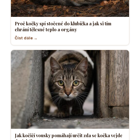
Proč kočky spí stočené do klubíčka a jak si tím
chrání tělesné teplo a orgány
Číst dále →
Jak kočičí vousky pomáhají určit zda se kočka vejde