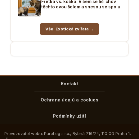
Fretka vs. kočka: V čem se liší chov
těchto dvou šelem a snesou se spolu
Vše: Exotická zvířata →
Kontakt
Ochrana údajů a cookies
Podmínky užití
Provozovatel webu: PureLog s.r.o., Rybná 716/24, 110 00 Praha 1,