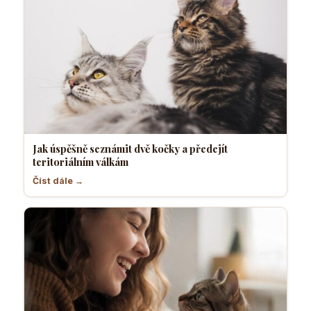
Jak úspěšně seznámit dvě kočky a předejít
teritoriálním válkám
Číst dále →