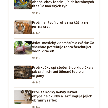
obnáší chov fascinujících korálových
útesů a mořských ryb
👁 147
Proč mají tygři pruhy i na kůži a ne
jen na srsti
👁 143
Axlotl mexický v domácím akváriu: Co
všechno potřebuje tento fascinující
vodní dráček
👁 143
Proč kočky spí stočené do klubíčka a
jak si tím chrání tělesné teplo a
orgány
👁 143
Proč se kočky někdy leknou
obyčejné okurky a jak funguje jejich
obranný reflex
👁 142