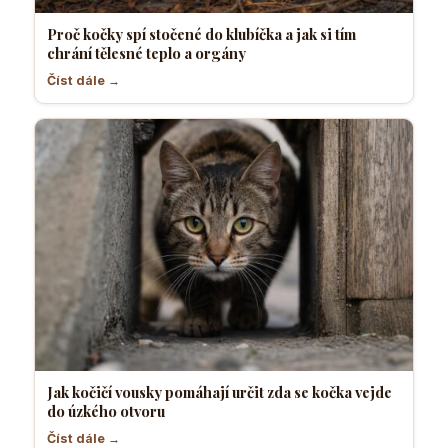
Proč kočky spí stočené do klubíčka a jak si tím
chrání tělesné teplo a orgány
Číst dále →
Jak kočičí vousky pomáhají určit zda se kočka vejde
do úzkého otvoru
Číst dále →