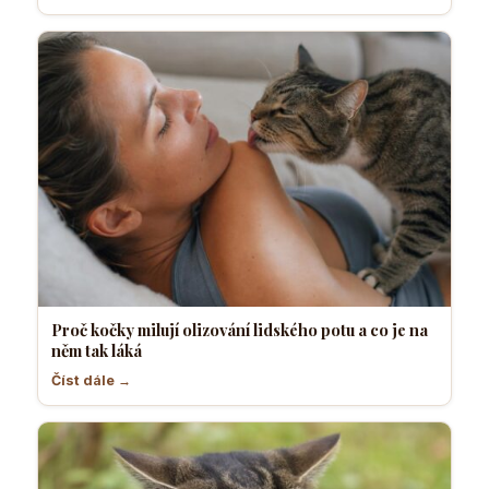
Proč kočky milují olizování lidského potu a co je na
něm tak láká
Číst dále →