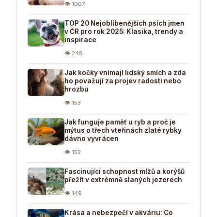
👁 1007
TOP 20 Nejoblíbenějších psích jmen
v ČR pro rok 2025: Klasika, trendy a
inspirace
👁 248
Jak kočky vnímají lidský smích a zda
ho považují za projev radosti nebo
hrozbu
👁 153
Jak funguje paměť u ryb a proč je
mýtus o třech vteřinách zlaté rybky
dávno vyvrácen
👁 152
Fascinující schopnost mlžů a korýšů
přežít v extrémně slaných jezerech
👁 149
Krása a nebezpečí v akváriu: Co