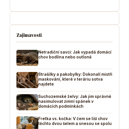
Zajimavosti
Netradiční savci: Jak vypadá domácí
chov bodlína nebo outloně
Strašilky a pakobylky: Dokonalí mistři
maskování, které v teráriu sotva
najdete
Suchozemské želvy: Jak jim správně
nasimulovat zimní spánek v
domácích podmínkách
Fretka vs. kočka: V čem se liší chov
těchto dvou šelem a snesou se spolu