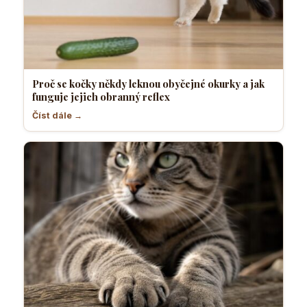
Proč se kočky někdy leknou obyčejné okurky a jak
funguje jejich obranný reflex
Číst dále →