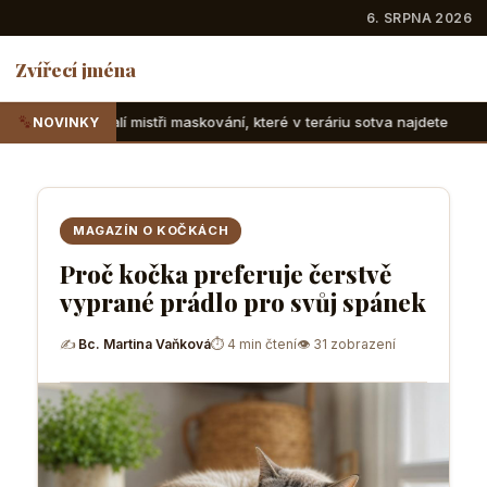
6. SRPNA 2026
Zvířecí jména
tři maskování, které v teráriu sotva najdete
Suchozemské ž
NOVINKY
MAGAZÍN O KOČKÁCH
Proč kočka preferuje čerstvě
vyprané prádlo pro svůj spánek
✍
Bc. Martina Vaňková
⏱ 4 min čtení
👁 31 zobrazení