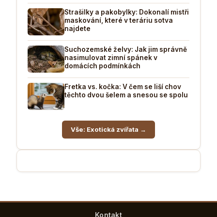
Strašilky a pakobylky: Dokonalí mistři
maskování, které v teráriu sotva
najdete
Suchozemské želvy: Jak jim správně
nasimulovat zimní spánek v
domácích podmínkách
Fretka vs. kočka: V čem se liší chov
těchto dvou šelem a snesou se spolu
Vše: Exotická zvířata →
Kontakt