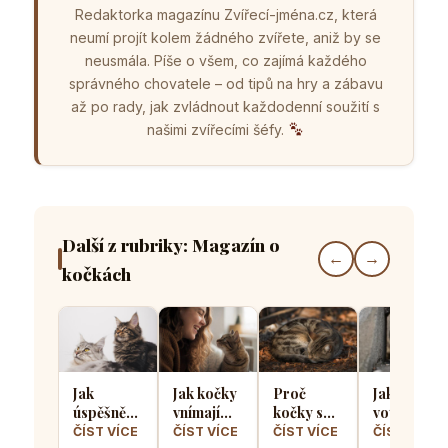
Redaktorka magazínu Zvířecí-jména.cz, která
neumí projít kolem žádného zvířete, aniž by se
neusmála. Píše o všem, co zajímá každého
správného chovatele – od tipů na hry a zábavu
až po rady, jak zvládnout každodenní soužití s
našimi zvířecími šéfy.
Další z rubriky: Magazín o
←
→
kočkách
Jak
Jak kočky
Proč
Jak kočičí
úspěšně
vnímají
kočky spí
vousky
seznámit
lidský
stočené
pomáhají
ČÍST VÍCE
ČÍST VÍCE
ČÍST VÍCE
ČÍST VÍCE