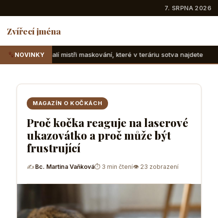
7. SRPNA 2026
Zvířecí jména
stři maskování, které v teráriu sotva najdete
Suchozemské 
NOVINKY
MAGAZÍN O KOČKÁCH
Proč kočka reaguje na laserové
ukazovátko a proč může být
frustrující
✍
Bc. Martina Vaňková
⏱ 3 min čtení
👁 23 zobrazení