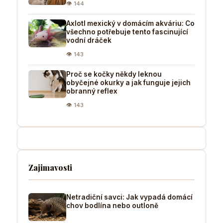
👁 144
Axlotl mexický v domácím akváriu: Co
všechno potřebuje tento fascinující
vodní dráček
👁 143
Proč se kočky někdy leknou
obyčejné okurky a jak funguje jejich
obranný reflex
👁 143
Zajimavosti
Netradiční savci: Jak vypadá domácí
chov bodlína nebo outloně