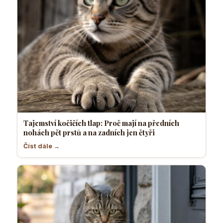
Tajemství kočičích tlap: Proč mají na předních
nohách pět prstů a na zadních jen čtyři
Číst dále →