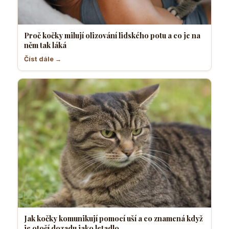
Proč kočky milují olizování lidského potu a co je na
něm tak láká
Číst dále →
Jak kočky komunikují pomocí uší a co znamená když
je otočí dozadu jako letadlo