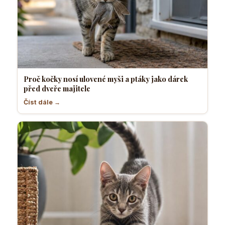
Proč kočky nosí ulovené myši a ptáky jako dárek
před dveře majitele
Číst dále →