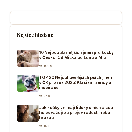
Nejvíce hledané
10 Nejpopulárnějších jmen pro kočky
v Česku: Od Micka po Lunu a Miu
👁 1008
TOP 20 Nejoblíbenějších psích jmen
v ČR pro rok 2025: Klasika, trendy a
inspirace
👁 249
Jak kočky vnímají lidský smích a zda
ho považují za projev radosti nebo
hrozbu
👁 154