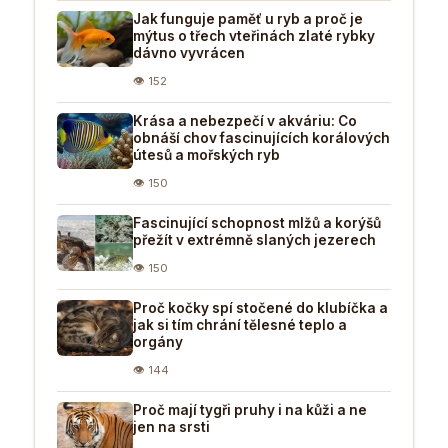
Jak funguje paměť u ryb a proč je
mýtus o třech vteřinách zlaté rybky
dávno vyvrácen
👁 152
Krása a nebezpečí v akváriu: Co
obnáší chov fascinujících korálových
útesů a mořských ryb
👁 150
Fascinující schopnost mlžů a korýšů
přežít v extrémně slaných jezerech
👁 150
Proč kočky spí stočené do klubíčka a
jak si tím chrání tělesné teplo a
orgány
👁 144
Proč mají tygři pruhy i na kůži a ne
jen na srsti