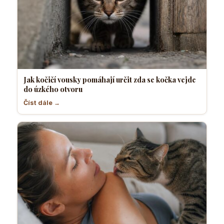
Jak kočičí vousky pomáhají určit zda se kočka vejde
do úzkého otvoru
Číst dále →