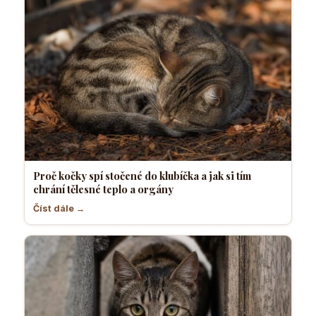
Proč kočky spí stočené do klubíčka a jak si tím
chrání tělesné teplo a orgány
Číst dále →