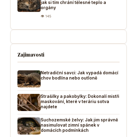
jak si tím chrání tělesné teplo a
orgány
👁 145
Zajimavosti
Netradiční savci: Jak vypadá domácí
chov bodlína nebo outloně
Strašilky a pakobylky: Dokonalí mistři
maskování, které v teráriu sotva
najdete
Suchozemské želvy: Jak jim správně
nasimulovat zimní spánek v
domácích podmínkách