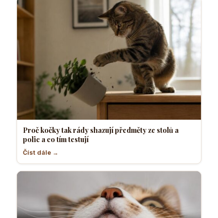
Proč kočky tak rády shazují předměty ze stolů a
polic a co tím testují
Číst dále →