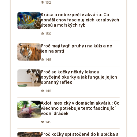
👁 152
Krása a nebezpečí v akváriu: Co
obnáší chov fascinujících korálových
útesů a mořských ryb
👁 150
Proč mají tygři pruhy i na kůži a ne
jen na srsti
👁 145
Proč se kočky někdy leknou
obyčejné okurky a jak funguje jejich
obranný reflex
👁 145
Axlotl mexický v domácím akváriu: Co
všechno potřebuje tento fascinující
vodní dráček
👁 145
Proč kočky spí stočené do klubíčka a