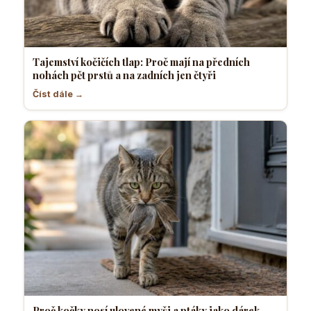
Tajemství kočičích tlap: Proč mají na předních
nohách pět prstů a na zadních jen čtyři
Číst dále →
Proč kočky nosí ulovené myši a ptáky jako dárek