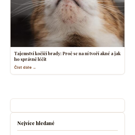
Tajemství kočičí brady: Proč se na ní tvoří akné a jak
ho správně léčit
Číst dále →
Nejvíce hledané