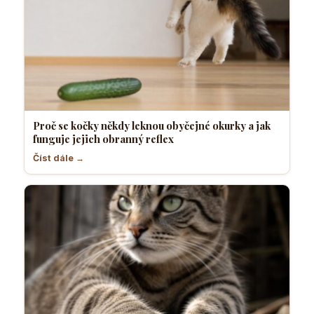
Proč se kočky někdy leknou obyčejné okurky a jak
funguje jejich obranný reflex
Číst dále →