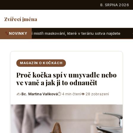
8. SRPNA 2026
Zvířecí jména
ři maskování, které v teráriu sotva najdete
Suchozemské že
NOVINKY
MAGAZÍN O KOČKÁCH
Proč kočka spí v umyvadle nebo
ve vaně a jak ji to odnaučit
✍
Bc. Martina Vaňková
⏱ 4 min čtení
👁 28 zobrazení