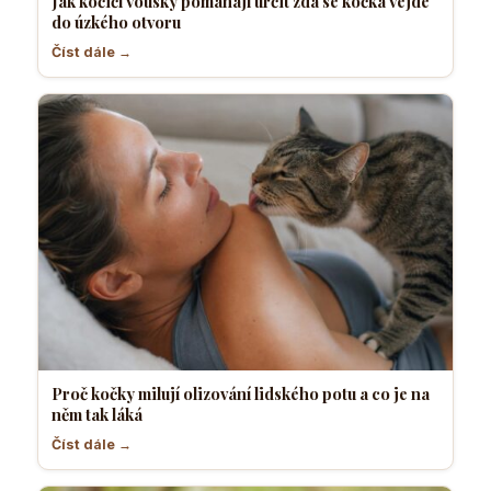
Jak kočičí vousky pomáhají určit zda se kočka vejde
do úzkého otvoru
Číst dále →
Proč kočky milují olizování lidského potu a co je na
něm tak láká
Číst dále →