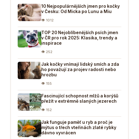
10 Nejpopulárnějších jmen pro kočky
v Česku: Od Micka po Lunu a Miu
👁 1012
TOP 20 Nejoblíbenějších psích jmen
v ČR pro rok 2025: Klasika, trendy a
inspirace
👁 252
Jak kočky vnímají lidský smích a zda
ho považují za projev radosti nebo
hrozbu
👁 155
Fascinující schopnost mlžů a korýšů
přežít v extrémně slaných jezerech
👁 152
Jak funguje paměť u ryb a proč je
mýtus o třech vteřinách zlaté rybky
dávno vyvrácen