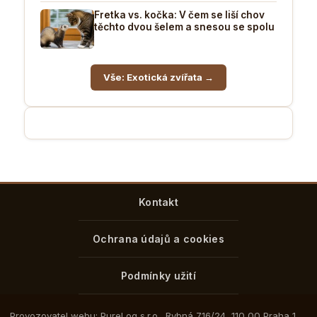
Fretka vs. kočka: V čem se liší chov
těchto dvou šelem a snesou se spolu
Vše: Exotická zvířata →
Kontakt
Ochrana údajů a cookies
Podmínky užití
Provozovatel webu: PureLog s.r.o., Rybná 716/24, 110 00 Praha 1,