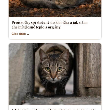
Proč kočky spí stočené do klubíčka a jak si tím
chrání tělesné teplo a orgány
Číst dále →