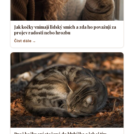
Jak kočky vnímají lidský smích a zda ho považují za
projev radosti nebo hrozbu
Číst dále →
Proč kočky spí stočené do klubíčka a jak si tím