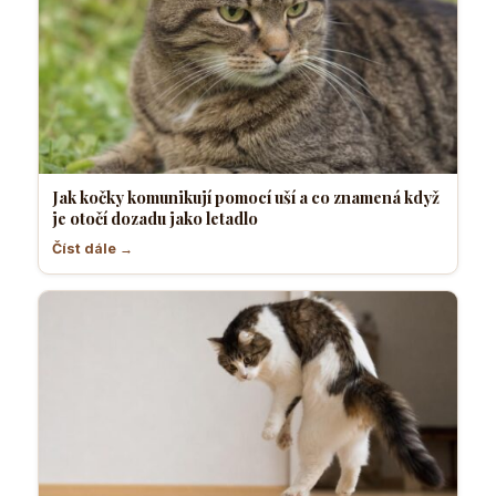
Jak kočky komunikují pomocí uší a co znamená když
je otočí dozadu jako letadlo
Číst dále →