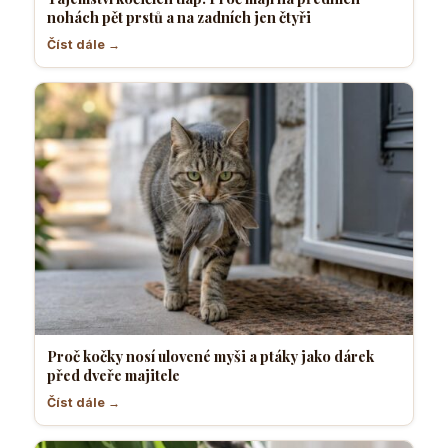
nohách pět prstů a na zadních jen čtyři
Číst dále →
Proč kočky nosí ulovené myši a ptáky jako dárek
před dveře majitele
Číst dále →