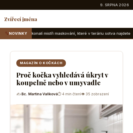
9. SRPNA 2026
Zvířecí jména
í mistři maskování, které v teráriu sotva najdete
Suchozems
NOVINKY
MAGAZÍN O KOČKÁCH
Proč kočka vyhledává úkryt v
koupelně nebo v umyvadle
✍
Bc. Martina Vaňková
⏱ 4 min čtení
👁 35 zobrazení