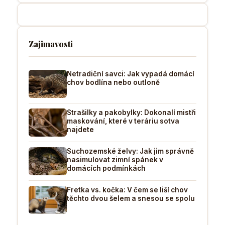
Zajimavosti
Netradiční savci: Jak vypadá domácí
chov bodlína nebo outloně
Strašilky a pakobylky: Dokonalí mistři
maskování, které v teráriu sotva
najdete
Suchozemské želvy: Jak jim správně
nasimulovat zimní spánek v
domácích podmínkách
Fretka vs. kočka: V čem se liší chov
těchto dvou šelem a snesou se spolu