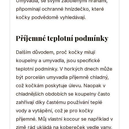
Umyvadla, se svými zaoblenými hranami,
připomínají ochranné hnízdečko, které
kočky podvědomě vyhledávají.
Příjemné teplotní podmínky
Dalším důvodem, proč kočky milují
koupelny a umyvadla, jsou specifické
teplotní podmínky. V horkých dnech může
být porcelán umyvadla příjemně chladný,
což kočkám poskytuje úlevu. Naopak v
chladnějších obdobích se koupelny často
zahřívají díky častému používání teplé
vody a vytápění, což je pro kočky
příjemné. Můj vlastní kocour se například v
zimě rád ukládá na kobereček vedle vany,