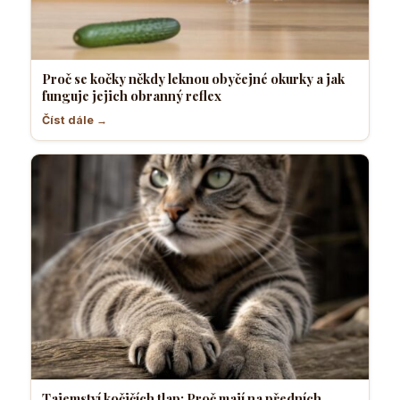
Proč se kočky někdy leknou obyčejné okurky a jak
funguje jejich obranný reflex
Číst dále →
Tajemství kočičích tlap: Proč mají na předních