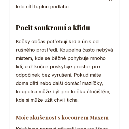
kde cítí teplou podlahu.
Pocit soukromí a klidu
Kočky občas potřebují klid a únik od
rušného prostředí. Koupelna často nebývá
místem, kde se běžně pohybuje mnoho
lidí, což kočce poskytuje prostor pro
odpočinek bez vyrušení. Pokud máte
doma děti nebo další domácí mazlíčky,
koupelna může být pro kočku útočištěm,
kde si může užít chvíli ticha.
Moje zkušenost s kocourem Maxem
Když jsme poprvé přivezli kocoura Maxe