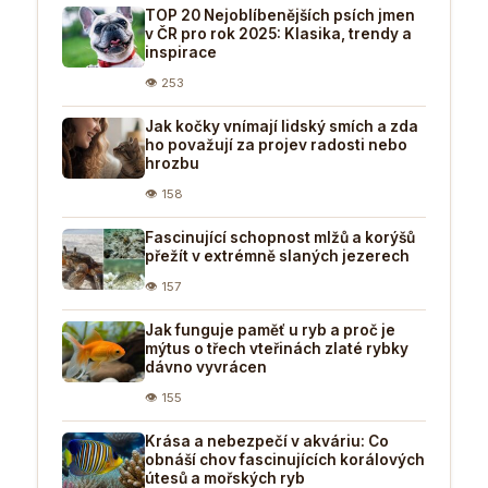
TOP 20 Nejoblíbenějších psích jmen
v ČR pro rok 2025: Klasika, trendy a
inspirace
👁 253
Jak kočky vnímají lidský smích a zda
ho považují za projev radosti nebo
hrozbu
👁 158
Fascinující schopnost mlžů a korýšů
přežít v extrémně slaných jezerech
👁 157
Jak funguje paměť u ryb a proč je
mýtus o třech vteřinách zlaté rybky
dávno vyvrácen
👁 155
Krása a nebezpečí v akváriu: Co
obnáší chov fascinujících korálových
útesů a mořských ryb