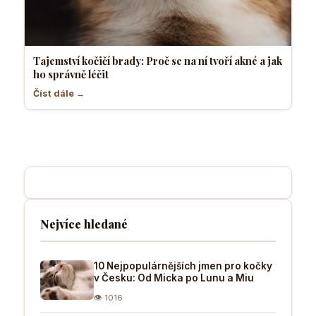
Tajemství kočičí brady: Proč se na ní tvoří akné a jak
ho správně léčit
Číst dále →
Nejvíce hledané
10 Nejpopulárnějších jmen pro kočky
v Česku: Od Micka po Lunu a Miu
👁 1016