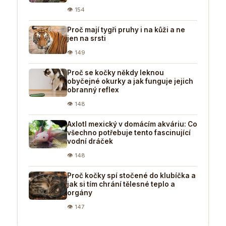
👁 154
Proč mají tygři pruhy i na kůži a ne
jen na srsti
👁 149
Proč se kočky někdy leknou
obyčejné okurky a jak funguje jejich
obranný reflex
👁 148
Axlotl mexický v domácím akváriu: Co
všechno potřebuje tento fascinující
vodní dráček
👁 148
Proč kočky spí stočené do klubíčka a
jak si tím chrání tělesné teplo a
orgány
👁 147