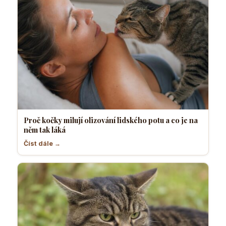
Proč kočky milují olizování lidského potu a co je na
něm tak láká
Číst dále →