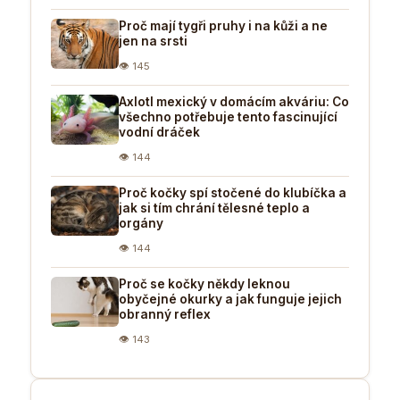
Proč mají tygři pruhy i na kůži a ne
jen na srsti
👁 145
Axlotl mexický v domácím akváriu: Co
všechno potřebuje tento fascinující
vodní dráček
👁 144
Proč kočky spí stočené do klubíčka a
jak si tím chrání tělesné teplo a
orgány
👁 144
Proč se kočky někdy leknou
obyčejné okurky a jak funguje jejich
obranný reflex
👁 143