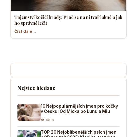
Tajemství kočičí brady: Proč se na ní tvoří akné a jak
ho správně léčit
Číst dále →
Nejvíce hledané
10 Nejpopulárnějších jmen pro kočky
v Česku: Od Micka po Lunu a Miu
👁 1008
TOP 20 Nejoblíbenějších psích jmen