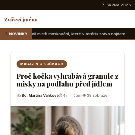
7. SRPNA 2026
Zvířecí jména
í mistři maskování, které v teráriu sotva najdete
Suchozems
NOVINKY
MAGAZÍN O KOČKÁCH
Proč kočka vyhrabává granule z
misky na podlahu před jídlem
✍
Bc. Martina Vaňková
⏱ 4 min čtení
👁 38 zobrazení