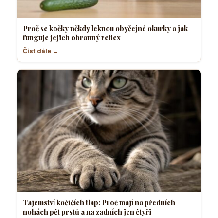
Proč se kočky někdy leknou obyčejné okurky a jak
funguje jejich obranný reflex
Číst dále →
Tajemství kočičích tlap: Proč mají na předních
nohách pět prstů a na zadních jen čtyři