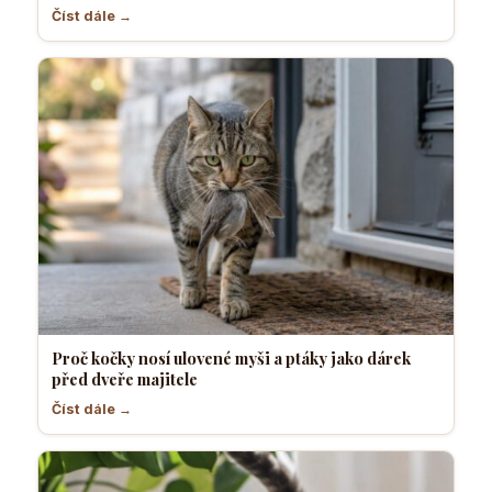
Číst dále →
Proč kočky nosí ulovené myši a ptáky jako dárek
před dveře majitele
Číst dále →