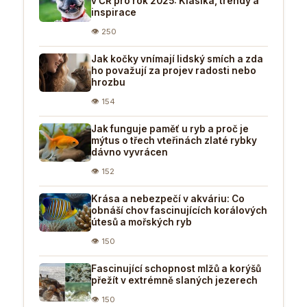
v ČR pro rok 2025: Klasika, trendy a
inspirace
👁 250
Jak kočky vnímají lidský smích a zda
ho považují za projev radosti nebo
hrozbu
👁 154
Jak funguje paměť u ryb a proč je
mýtus o třech vteřinách zlaté rybky
dávno vyvrácen
👁 152
Krása a nebezpečí v akváriu: Co
obnáší chov fascinujících korálových
útesů a mořských ryb
👁 150
Fascinující schopnost mlžů a korýšů
přežít v extrémně slaných jezerech
👁 150