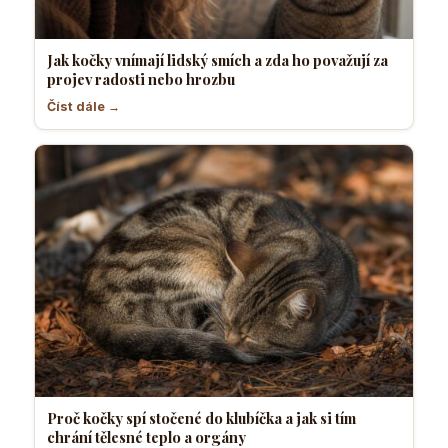
Jak kočky vnímají lidský smích a zda ho považují za
projev radosti nebo hrozbu
Číst dále →
Proč kočky spí stočené do klubíčka a jak si tím
chrání tělesné teplo a orgány