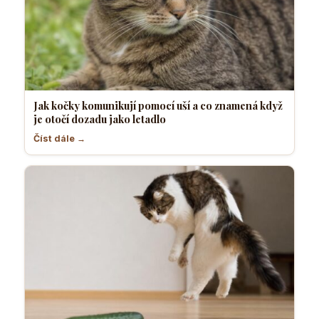
Jak kočky komunikují pomocí uší a co znamená když
je otočí dozadu jako letadlo
Číst dále →