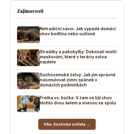
Zajimavosti
Netradiční savci: Jak vypadá domácí
chov bodlína nebo outloně
Strašilky a pakobylky: Dokonalí mistři
maskování, které v teráriu sotva
najdete
Suchozemské želvy: Jak jim správně
nasimulovat zimní spánek v
domácích podmínkách
Fretka vs. kočka: V čem se liší chov
těchto dvou šelem a snesou se spolu
Vše: Exotická zvířata →