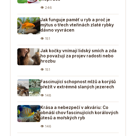
👁 246
Jak funguje paměť u ryb a proč je
mýtus o třech vteřinách zlaté rybky
dávno vyvrácen
👁 151
Jak kočky vnímají lidský smích a zda
ho považují za projev radosti nebo
hrozbu
👁 151
Fascinující schopnost mlžů a korýšů
přežít v extrémně slaných jezerech
👁 148
Krása a nebezpečí v akváriu: Co
obnáší chov fascinujících korálových
útesů a mořských ryb
👁 146