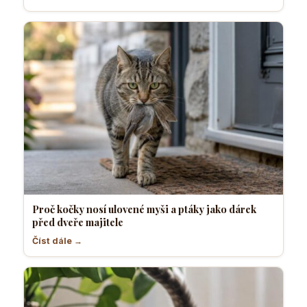
Proč kočky nosí ulovené myši a ptáky jako dárek
před dveře majitele
Číst dále →