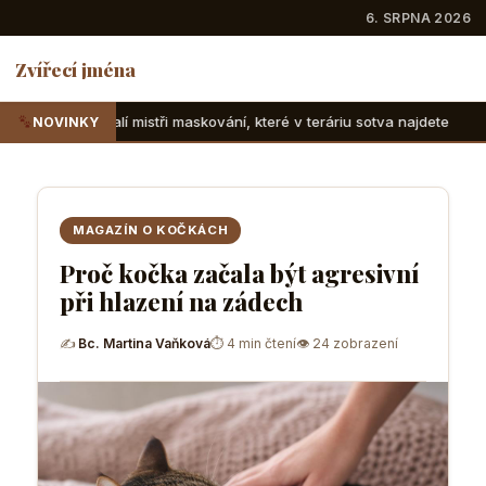
6. SRPNA 2026
Zvířecí jména
tři maskování, které v teráriu sotva najdete
Suchozemské 
NOVINKY
MAGAZÍN O KOČKÁCH
Proč kočka začala být agresivní
při hlazení na zádech
✍
Bc. Martina Vaňková
⏱ 4 min čtení
👁 24 zobrazení