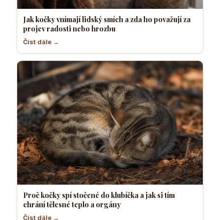
Jak kočky vnímají lidský smích a zda ho považují za
projev radosti nebo hrozbu
Číst dále →
Proč kočky spí stočené do klubíčka a jak si tím
chrání tělesné teplo a orgány
Číst dále →