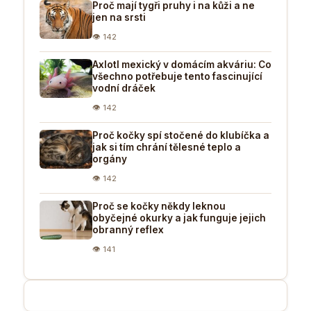
Proč mají tygři pruhy i na kůži a ne
jen na srsti
👁 142
Axlotl mexický v domácím akváriu: Co
všechno potřebuje tento fascinující
vodní dráček
👁 142
Proč kočky spí stočené do klubíčka a
jak si tím chrání tělesné teplo a
orgány
👁 142
Proč se kočky někdy leknou
obyčejné okurky a jak funguje jejich
obranný reflex
👁 141