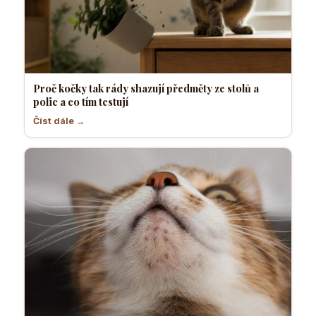
Proč kočky tak rády shazují předměty ze stolů a
polic a co tím testují
Číst dále →