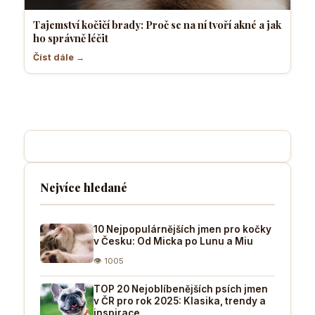
Tajemství kočičí brady: Proč se na ní tvoří akné a jak
ho správně léčit
Číst dále →
Nejvíce hledané
10 Nejpopulárnějších jmen pro kočky
v Česku: Od Micka po Lunu a Miu
👁 1005
TOP 20 Nejoblíbenějších psích jmen
v ČR pro rok 2025: Klasika, trendy a
inspirace