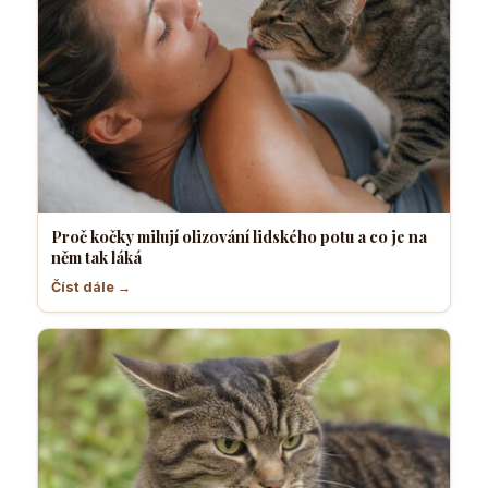
Proč kočky milují olizování lidského potu a co je na
něm tak láká
Číst dále →