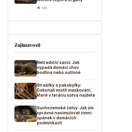
👁 145
Zajimavosti
Netradiční savci: Jak
vypadá domácí chov
bodlína nebo outloně
Strašilky a pakobylky:
Dokonalí mistři maskování,
které v teráriu sotva najdete
Suchozemské želvy: Jak jim
správně nasimulovat zimní
spánek v domácích
podmínkách