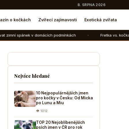
8. SRPNA 2026
azín o kočkách
Zvířecí zajímavosti
Exotická zvířata
 v domácích podmínkách
Fretka vs. kočka: V čem se liší c
Nejvíce hledané
10 Nejpopulárnějších jmen
pro kočky v Česku: Od Micka
po Lunu a Miu
👁 1012
TOP 20 Nejoblíbenějších
psích jmen v ČR pro rok