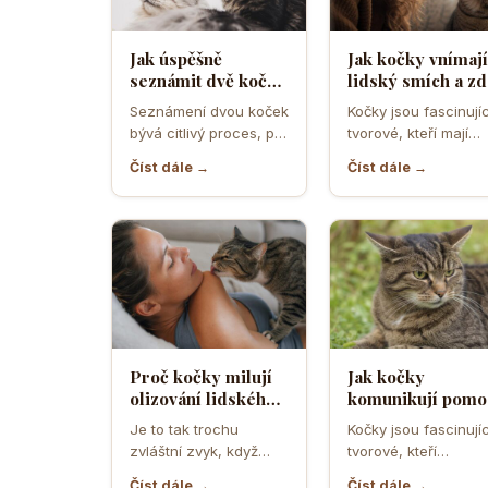
Jak úspěšně
Jak kočky vnímají
seznámit dvě kočky
lidský smích a zd
a předejít
ho považují za
Seznámení dvou koček
Kočky jsou fascinujíc
teritoriálním
projev radosti n
bývá citlivý proces, při
tvorové, kteří mají
válkám
hrozbu
němž rozhodují první
vlastní způsob
Číst dále →
Číst dále →
minuty, pachy,
komunikace a vnímá
prostředí i…
světa. Když se…
Proč kočky milují
Jak kočky
olizování lidského
komunikují pomo
potu a co je na něm
uší a co znamená
Je to tak trochu
Kočky jsou fascinujíc
tak láká
když je otočí
zvláštní zvyk, když
tvorové, kteří
dozadu jako letad
vaše kočka přijde a
komunikují mnoha
Číst dále →
Číst dále →