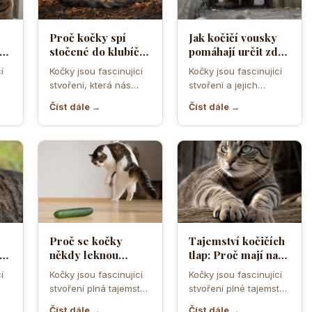
Proč kočky spí
Jak kočičí vousky
a
stočené do klubíčka
pomáhají určit zda
a jak si tím chrání
se kočka vejde do
í
Kočky jsou fascinující
Kočky jsou fascinující
ebo
tělesné teplo a
úzkého otvoru
stvoření, která nás
stvoření a jejich
orgány
neustále překvapují
schopnost
Číst dále →
Číst dále →
ní
svým chováním a
proklouznout i těmi
postoji. Jedno z…
nejužšími otvory je
často…
Proč se kočky
Tajemství kočičích
cí
někdy leknou
tlap: Proč mají na
obyčejné okurky a
předních nohách
í
Kočky jsou fascinující
Kočky jsou fascinující
jak funguje jejich
pět prstů a na
stvoření plná tajemství
stvoření plné tajemství,
lo
obranný reflex
zadních jen čtyři
a nečekaných reakcí.
a jejich tlapky nejsou
Číst dále →
Číst dále →