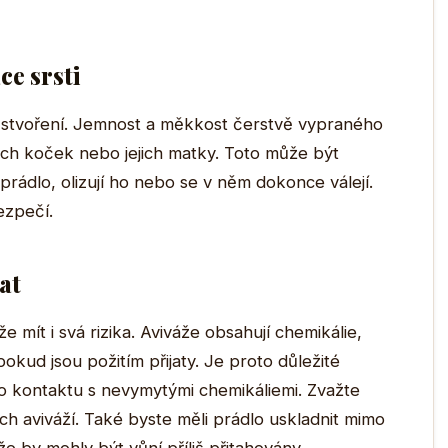
ce srsti
 stvoření. Jemnost a měkkost čerstvě vypraného
ných koček nebo jejich matky. Toto může být
prádlo, olizují ho nebo se v něm dokonce válejí.
ezpečí.
at
e mít i svá rizika. Aviváže obsahují chemikálie,
kud jsou požitím přijaty. Je proto důležité
do kontaktu s nevymytými chemikáliemi. Zvažte
h aviváží. Také byste měli prádlo uskladnit mimo