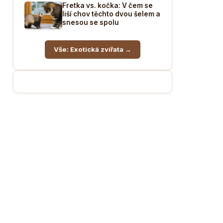
Fretka vs. kočka: V čem se
liší chov těchto dvou šelem a
snesou se spolu
Vše: Exotická zvířata →