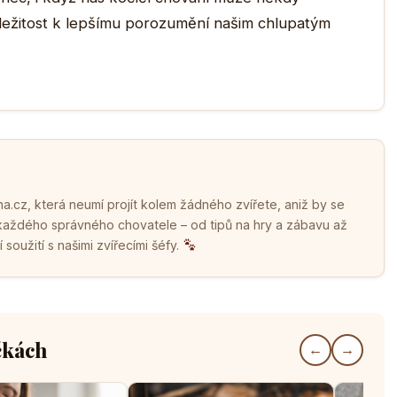
příležitost k lepšímu porozumění našim chlupatým
.cz, která neumí projít kolem žádného zvířete, aniž by se
 každého správného chovatele – od tipů na hry a zábavu až
soužití s našimi zvířecími šéfy.
čkách
←
→