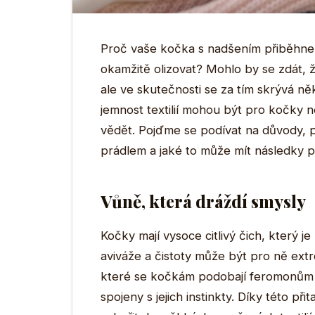
Proč vaše kočka s nadšením přiběhne
okamžitě olizovat? Mohlo by se zdát, že
ale ve skutečnosti se za tím skrývá ně
jemnost textilií mohou být pro kočky ne
vědět. Pojďme se podívat na důvody, 
prádlem a jaké to může mít následky pro
Vůně, která dráždí smysly
Kočky mají vysoce citlivý čich, který j
aviváže a čistoty může být pro ně extr
které se kočkám podobají feromonům 
spojeny s jejich instinkty. Díky této při