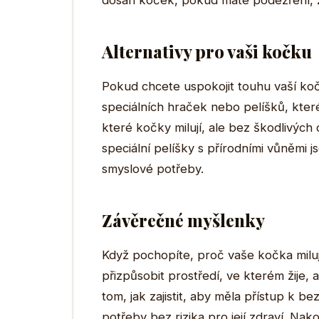
dosah koček, pokud máte podezření, že
Alternativy pro vaši kočku
Pokud chcete uspokojit touhu vaší ko
speciálních hraček nebo pelíšků, kter
které kočky milují, ale bez škodlivýc
speciální pelíšky s přírodními vůněmi j
smyslové potřeby.
Závěrečné myšlenky
Když pochopíte, proč vaše kočka milu
přizpůsobit prostředí, ve kterém žije, a
tom, jak zajistit, aby měla přístup k b
potřeby bez rizika pro její zdraví. Na