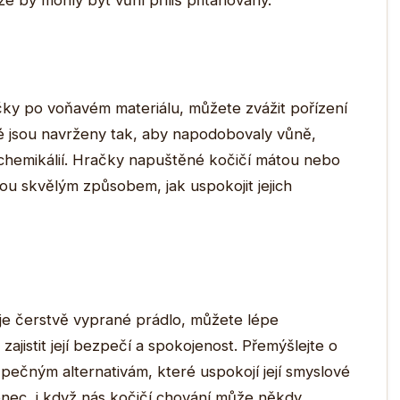
 by mohly být vůní příliš přitahovány.
čky po voňavém materiálu, můžete zvážit pořízení
é jsou navrženy tak, aby napodobovaly vůně,
h chemikálií. Hračky napuštěné kočičí mátou nebo
sou skvělým způsobem, jak uspokojit jejich
je čerstvě vyprané prádlo, můžete lépe
 zajistit její bezpečí a spokojenost. Přemýšlejte o
ezpečným alternativám, které uspokojí její smyslové
konec, i když nás kočičí chování může někdy