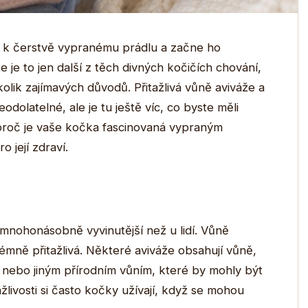
 k čerstvě vypranému prádlu a začne ho
 je to jen další z těch divných kočičích chování,
kolik zajímavých důvodů. Přitažlivá vůně aviváže a
odolatelné, ale je tu ještě víc, co byste měli
proč je vaše kočka fascinovaná vypraným
 její zdraví.
e mnohonásobně vyvinutější než u lidí. Vůně
émně přitažlivá. Některé aviváže obsahují vůně,
nebo jiným přírodním vůním, které by mohly být
tažlivosti si často kočky užívají, když se mohou