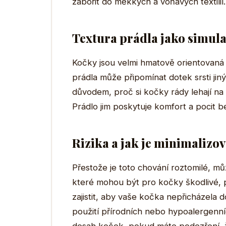
zabořit do měkkých a voňavých textilií.
Textura prádla jako simula
Kočky jsou velmi hmatově orientovaná
prádla může připomínat dotek srsti ji
důvodem, proč si kočky rády lehají na 
Prádlo jim poskytuje komfort a pocit b
Rizika a jak je minimalizov
Přestože je toto chování roztomilé, můž
které mohou být pro kočky škodlivé, po
zajistit, aby vaše kočka nepřicházela 
použití přírodních nebo hypoalergenníc