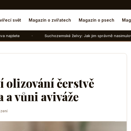
vířecí svět
Magazín o zvířatech
Magazín o psech
Mag
Suchozemské želvy: Jak jim správně nasimulovat zimní spánek
 olizování čerstvě
 a vůni aviváže
zení