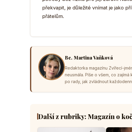
překvapit, je důležité vnímat je jako 
přátelům.
Bc. Martina Vaňková
Redaktorka magazínu Zvířecí-jména
neusmála. Píše o všem, co zajímá
po rady, jak zvládnout každodenní 
Další z rubriky: Magazín o ko