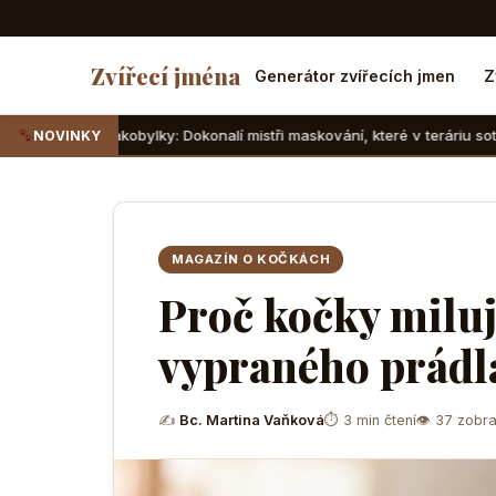
Zvířecí jména
Generátor zvířecích jmen
Z
kobylky: Dokonalí mistři maskování, které v teráriu sotva najdete
NOVINKY
MAGAZÍN O KOČKÁCH
Proč kočky milují
vypraného prádla
✍
Bc. Martina Vaňková
⏱ 3 min čtení
👁 37 zobra