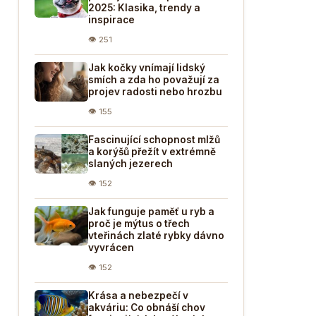
2025: Klasika, trendy a
inspirace
👁 251
Jak kočky vnímají lidský
smích a zda ho považují za
projev radosti nebo hrozbu
👁 155
Fascinující schopnost mlžů
a korýšů přežít v extrémně
slaných jezerech
👁 152
Jak funguje paměť u ryb a
proč je mýtus o třech
vteřinách zlaté rybky dávno
vyvrácen
👁 152
Krása a nebezpečí v
akváriu: Co obnáší chov