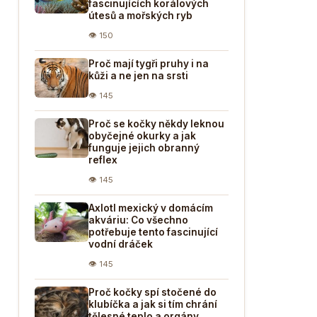
fascinujících korálových
útesů a mořských ryb
👁 150
Proč mají tygři pruhy i na
kůži a ne jen na srsti
👁 145
Proč se kočky někdy leknou
obyčejné okurky a jak
funguje jejich obranný
reflex
👁 145
Axlotl mexický v domácím
akváriu: Co všechno
potřebuje tento fascinující
vodní dráček
👁 145
Proč kočky spí stočené do
klubíčka a jak si tím chrání
tělesné teplo a orgány