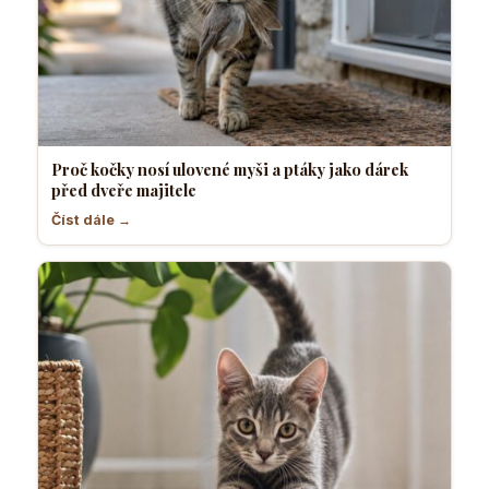
Proč kočky nosí ulovené myši a ptáky jako dárek
před dveře majitele
Číst dále →