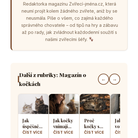
Redaktorka magazínu Zvířecí-jména.cz, která
neumí projít kolem žádného zvířete, aniž by se
neusmála. Píše o všem, co zajímá každého
správného chovatele – od tipů na hry a zábavu
až po rady, jak zvládnout každodenní soužití s
našimi zvířecími šéfy.
Další z rubriky: Magazín o
←
→
kočkách
Jak
Jak kočky
Proč
Jak kočičí
úspěšně
vnímají
kočky spí
vousky
seznámit
lidský
stočené
pomáhají
ČÍST VÍCE
ČÍST VÍCE
ČÍST VÍCE
ČÍST VÍCE