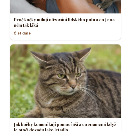
Proč kočky milují olizování lidského potu a co je na
něm tak láká
Číst dále →
Jak kočky komunikují pomocí uší a co znamená když
je otočí dozadu jako letadlo