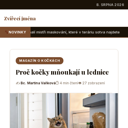
8. SRPNA 2026
Zvířecí jména
stři maskování, které v teráriu sotva najdete
Suchozemské 
NOVINKY
MAGAZÍN O KOČKÁCH
Proč kočky mňoukají u lednice
✍
Bc. Martina Vaňková
⏱ 4 min čtení
👁 27 zobrazení