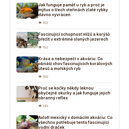
Jak funguje paměť u ryb a proč je
mýtus o třech vteřinách zlaté rybky
dávno vyvrácen
👁 152
Fascinující schopnost mlžů a korýšů
přežít v extrémně slaných jezerech
👁 152
Krása a nebezpečí v akváriu: Co
obnáší chov fascinujících korálových
útesů a mořských ryb
👁 150
Proč se kočky někdy leknou
obyčejné okurky a jak funguje jejich
obranný reflex
👁 145
Axlotl mexický v domácím akváriu: Co
všechno potřebuje tento fascinující
vodní dráček