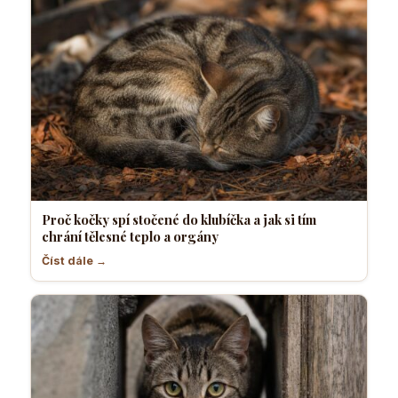
Proč kočky spí stočené do klubíčka a jak si tím
chrání tělesné teplo a orgány
Číst dále →