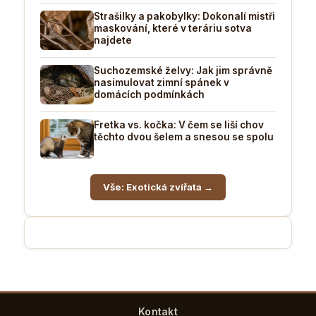
Strašilky a pakobylky: Dokonalí mistři
maskování, které v teráriu sotva
najdete
Suchozemské želvy: Jak jim správně
nasimulovat zimní spánek v
domácích podmínkách
Fretka vs. kočka: V čem se liší chov
těchto dvou šelem a snesou se spolu
Vše: Exotická zvířata →
Kontakt