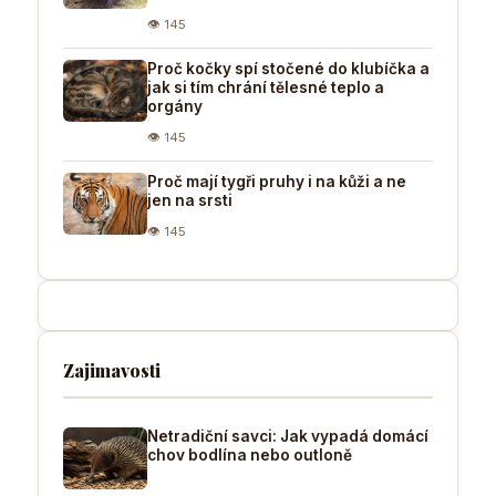
👁 145
Proč kočky spí stočené do klubíčka a
jak si tím chrání tělesné teplo a
orgány
👁 145
Proč mají tygři pruhy i na kůži a ne
jen na srsti
👁 145
Zajimavosti
Netradiční savci: Jak vypadá domácí
chov bodlína nebo outloně