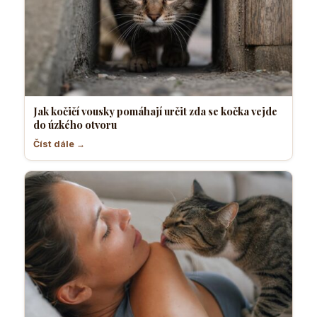
Jak kočičí vousky pomáhají určit zda se kočka vejde
do úzkého otvoru
Číst dále →