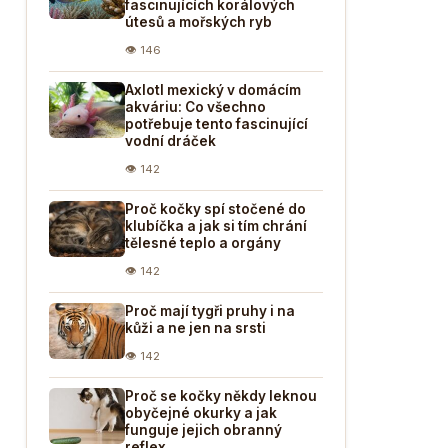
fascinujících korálových
útesů a mořských ryb
👁 146
Axlotl mexický v domácím
akváriu: Co všechno
potřebuje tento fascinující
vodní dráček
👁 142
Proč kočky spí stočené do
klubíčka a jak si tím chrání
tělesné teplo a orgány
👁 142
Proč mají tygři pruhy i na
kůži a ne jen na srsti
👁 142
Proč se kočky někdy leknou
obyčejné okurky a jak
funguje jejich obranný
reflex