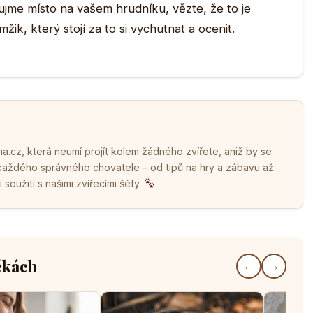
ujme místo na vašem hrudníku, vězte, že to je
mžik, který stojí za to si vychutnat a ocenit.
.cz, která neumí projít kolem žádného zvířete, aniž by se
 každého správného chovatele – od tipů na hry a zábavu až
soužití s našimi zvířecími šéfy.
čkách
←
→