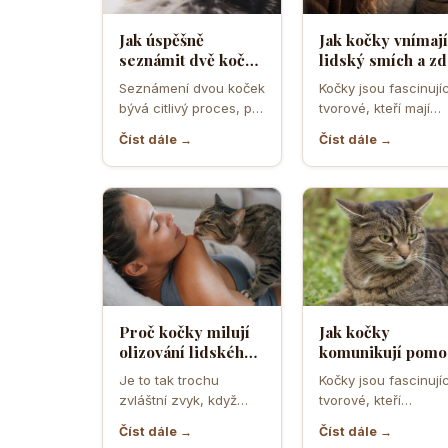
Jak úspěšně
Jak kočky vnímají
seznámit dvě kočky
lidský smích a zd
a předejít
ho považují za
Seznámení dvou koček
Kočky jsou fascinujíc
teritoriálním
projev radosti n
bývá citlivý proces, při
tvorové, kteří mají
válkám
hrozbu
němž rozhodují první
vlastní způsob
Číst dále →
Číst dále →
minuty, pachy,
komunikace a vnímá
prostředí i…
světa. Když se…
Proč kočky milují
Jak kočky
olizování lidského
komunikují pomo
potu a co je na něm
uší a co znamená
Je to tak trochu
Kočky jsou fascinujíc
tak láká
když je otočí
zvláštní zvyk, když
tvorové, kteří
dozadu jako letad
vaše kočka přijde a
komunikují mnoha
Číst dále →
Číst dále →
začne vám olizovat…
způsoby, ale často