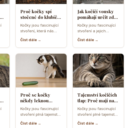
Proč kočky spí
Jak kočičí vousky
a
stočené do klubíčka
pomáhají určit zda
a jak si tím chrání
se kočka vejde do
í
Kočky jsou fascinující
Kočky jsou fascinující
ebo
tělesné teplo a
úzkého otvoru
stvoření, která nás
stvoření a jejich
orgány
neustále překvapují
schopnost
Číst dále →
Číst dále →
ní
svým chováním a
proklouznout i těmi
postoji. Jedno z…
nejužšími otvory je
často…
Proč se kočky
Tajemství kočičích
cí
někdy leknou
tlap: Proč mají na
obyčejné okurky a
předních nohách
í
Kočky jsou fascinující
Kočky jsou fascinující
jak funguje jejich
pět prstů a na
stvoření plná tajemství
stvoření plné tajemství,
lo
obranný reflex
zadních jen čtyři
a nečekaných reakcí.
a jejich tlapky nejsou
Číst dále →
Číst dále →
Jedním z těchto
výjimkou. Když se