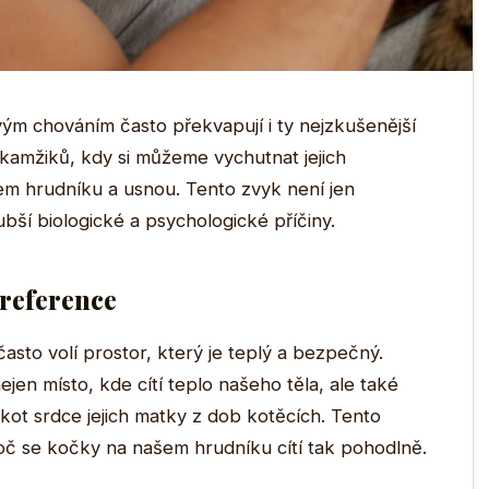
svým chováním často překvapují i ty nejzkušenější
okamžiků, kdy si můžeme vychutnat jejich
šem hrudníku a usnou. Tento zvyk není jen
lubší biologické a psychologické příčiny.
preference
sto volí prostor, který je teplý a bezpečný.
ejen místo, kde cítí teplo našeho těla, ale také
lukot srdce jejich matky z dob kotěcích. Tento
roč se kočky na našem hrudníku cítí tak pohodlně.