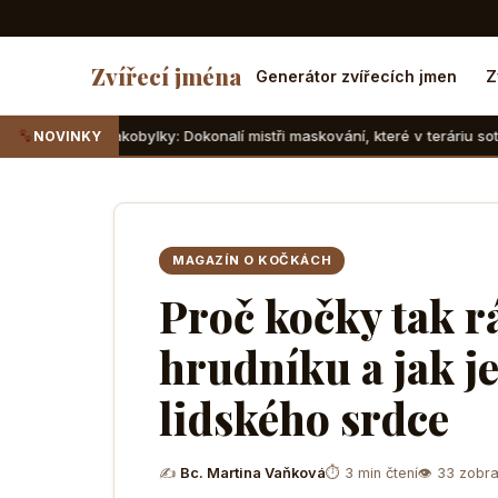
Zvířecí jména
Generátor zvířecích jmen
Z
obylky: Dokonalí mistři maskování, které v teráriu sotva najdete
NOVINKY
MAGAZÍN O KOČKÁCH
Proč kočky tak r
hrudníku a jak je
lidského srdce
✍
Bc. Martina Vaňková
⏱ 3 min čtení
👁 33 zobra