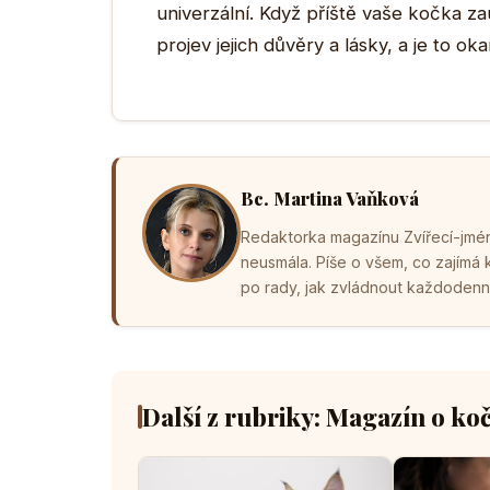
univerzální. Když příště vaše kočka za
projev jejich důvěry a lásky, a je to oka
Bc. Martina Vaňková
Redaktorka magazínu Zvířecí-jména
neusmála. Píše o všem, co zajímá
po rady, jak zvládnout každodenní 
Další z rubriky: Magazín o ko