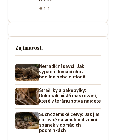
👁 141
Zajimavosti
Netradiční savci: Jak
vypadá domácí chov
bodlína nebo outloně
Strašilky a pakobylky:
Dokonalí mistři maskování,
které v teráriu sotva najdete
Suchozemské želvy: Jak jim
správně nasimulovat zimní
spánek v domácích
podmínkách