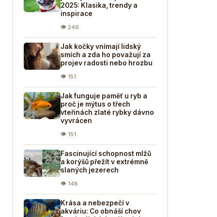
2025: Klasika, trendy a
inspirace
👁 246
Jak kočky vnímají lidský
smích a zda ho považují za
projev radosti nebo hrozbu
👁 151
Jak funguje paměť u ryb a
proč je mýtus o třech
vteřinách zlaté rybky dávno
vyvrácen
👁 151
Fascinující schopnost mlžů
a korýšů přežít v extrémně
slaných jezerech
👁 148
Krása a nebezpečí v
akváriu: Co obnáší chov