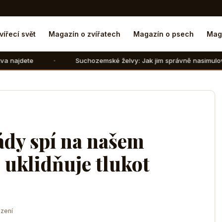
vířecí svět
Magazín o zvířatech
Magazín o psech
Mag
Suchozemské želvy: Jak jim správně nasimulovat zimní spánek 
ády spí na našem
 uklidňuje tlukot
zení