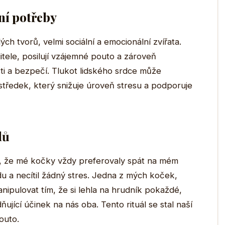
ní potřeby
ých tvorů, velmi sociální a emocionální zvířata.
itele, posilují vzájemné pouto a zároveň
sti a bezpečí. Tlukot lidského srdce může
ostředek, který snižuje úroveň stresu a podporuje
lů
ci, že mé kočky vždy preferovaly spát na mém
du a necítil žádný stres. Jedna z mých koček,
pulovat tím, že si lehla na hrudník pokaždé,
ňující účinek na nás oba. Tento rituál se stal naší
outo.