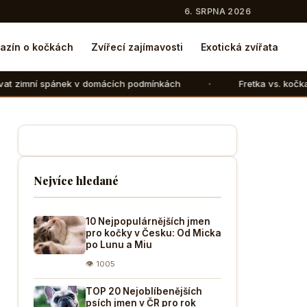
6. SRPNA 2026
azín o kočkách
Zvířecí zajímavosti
Exotická zvířata
v domácích podmínkách
Fretka vs. kočka: V čem se liší c
Nejvíce hledané
10 Nejpopulárnějších jmen
pro kočky v Česku: Od Micka
po Lunu a Miu
👁 1005
TOP 20 Nejoblíbenějších
psích jmen v ČR pro rok