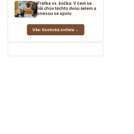
Fretka vs. kočka: V čem se
liší chov těchto dvou šelem a
snesou se spolu
Vše: Exotická zvířata →