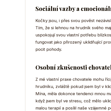
Sociální vazby a emocionál
Kočky jsou, i přes svou pověst nezávisl
Tím, že si lehnou na hrudník svého maj
uspokojují svou vlastní potřebu blízko
fungovat jako přirozený uklidňující pr
pocit pohody.
Osobní zkušenosti chovate
Z mé vlastní praxe chovatele mohu ří
hrudníku, zvláště pokud jsem byl v kli
Mína, měla dokonce tendenci mnou mani
když jsem byl ve stresu, což mělo uklid
malou terapií a posílil naše vzájemné p