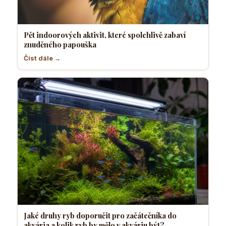
Pět indoorových aktivit, které spolehlivě zabaví
znuděného papouška
Číst dále →
Jaké druhy ryb doporučit pro začátečníka do
akvária a kolik ryb by mělo v akváriu být?