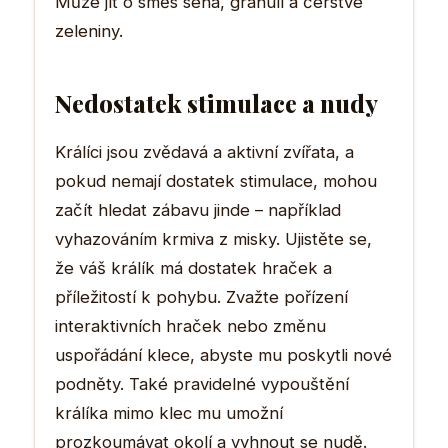
Může jít o směs sena, granulí a čerstvé
zeleniny.
Nedostatek stimulace a nudy
Králíci jsou zvědavá a aktivní zvířata, a
pokud nemají dostatek stimulace, mohou
začít hledat zábavu jinde – například
vyhazováním krmiva z misky. Ujistěte se,
že váš králík má dostatek hraček a
příležitostí k pohybu. Zvažte pořízení
interaktivních hraček nebo změnu
uspořádání klece, abyste mu poskytli nové
podněty. Také pravidelné vypouštění
králíka mimo klec mu umožní
prozkoumávat okolí a vyhnout se nudě.