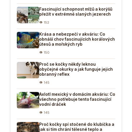
Fascinující schopnost mlžů a korýšů
přežít v extrémně slaných jezerech
👁 152
Krása a nebezpečí v akváriu: Co
obnáší chov fascinujících korálových
útesů a mořských ryb
👁 150
Proč se kočky někdy leknou
obyčejné okurky a jak funguje jejich
obranný reflex
👁 145
Axlotl mexický v domácím akváriu: Co
všechno potřebuje tento fascinující
vodní dráček
👁 145
Proč kočky spí stočené do klubíčka a
jak si tím chrání tělesné teplo a