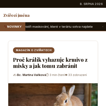
8. SRPNA 2026
Zvířecí jména
maskování, které v teráriu sotva najdete
Suchozemské želvy
NOVINKY
MAGAZÍN O ZVÍŘATECH
Proč králík vyhazuje krmivo z
misky a jak tomu zabránit
✍
Bc. Martina Vaňková
⏱ 3 min čtení
👁 33 zobrazení