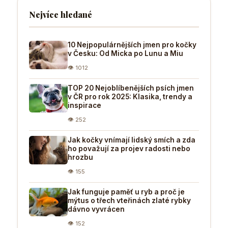
Nejvíce hledané
10 Nejpopulárnějších jmen pro kočky
v Česku: Od Micka po Lunu a Miu
👁 1012
TOP 20 Nejoblíbenějších psích jmen
v ČR pro rok 2025: Klasika, trendy a
inspirace
👁 252
Jak kočky vnímají lidský smích a zda
ho považují za projev radosti nebo
hrozbu
👁 155
Jak funguje paměť u ryb a proč je
mýtus o třech vteřinách zlaté rybky
dávno vyvrácen
👁 152