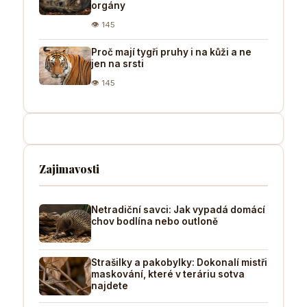
orgány
👁 145
Proč mají tygři pruhy i na kůži a ne
jen na srsti
👁 145
Zajimavosti
Netradiční savci: Jak vypadá domácí
chov bodlína nebo outloně
Strašilky a pakobylky: Dokonalí mistři
maskování, které v teráriu sotva
najdete