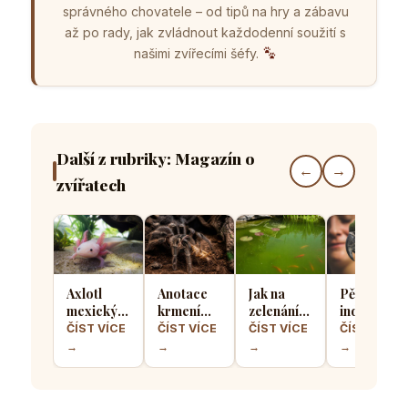
správného chovatele – od tipů na hry a zábavu
až po rady, jak zvládnout každodenní soužití s
našimi zvířecími šéfy.
Další z rubriky: Magazín o
←
→
zvířatech
Axlotl
Anotace
Jak na
Pět
mexický v
krmení
zelenání
indoorový
domácím
sklípkanů:
vody v
aktivit,
ČÍST VÍCE
ČÍST VÍCE
ČÍST VÍCE
ČÍST VÍCE
akváriu:
Jak často
zahradním
které
→
→
→
→
Co
krmit
jezírku, co
spolehlivě
všechno
exotické
s tím?
zabaví
potřebuje
pavouky a
znuděného