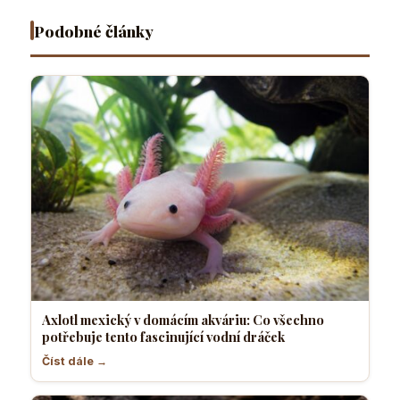
tento
jaký hmyz
papouška
fascinující
je
Podobné články
vodní
nejvhodnější
dráček
Axlotl mexický v domácím akváriu: Co všechno
potřebuje tento fascinující vodní dráček
Číst dále →