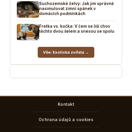
Suchozemské želvy: Jak jim správně
nasimulovat zimní spánek v
domácích podmínkách
Fretka vs. kočka: V čem se liší chov
těchto dvou šelem a snesou se spolu
Vše: Exotická zvířata →
Kontakt
Ochrana údajů a cookies