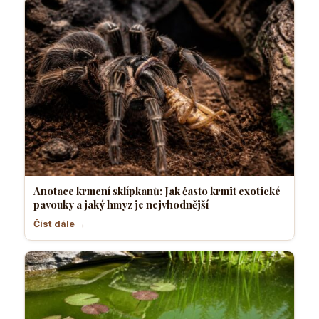
Anotace krmení sklípkanů: Jak často krmit exotické
pavouky a jaký hmyz je nejvhodnější
Číst dále →