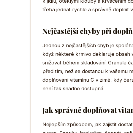
k jídlu, oteklými klouby a krvácením do
třeba jednat rychle a správně doplnit vi
Nejčastější chyby při dopl
Jednou z nejčastějších chyb je spoléhá
když některé krmivo deklaruje obsah vi
snižovat během skladování. Granule ča
před tím, než se dostanou k vašemu ma
doplňování vitamínu C v zimě, kdy čers
není tak snadno dostupná.
Jak správně doplňovat vit
Nejlepším způsobem, jak zajistit dostat