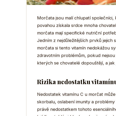
Morčata jsou malí chlupatí společníci,
povahou získala srdce mnoha chovatelů
morčata mají specifické nutriční potřeb
Jedním z nejdůležitějších prvků jejich st
morčata si tento vitamín nedokážou s
zdravotním problémům, pokud nejsou d
kterých se chovatelé dopouštějí, a jak 
Rizika nedostatku vitamín
Nedostatek vitamínu C u morčat může 
skorbalu, oslabení imunity a problém
právě nedostatkem tohoto esenciálního