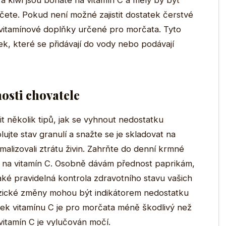
 a kiwi jsou bohaté na vitamín C a měly by být
čete. Pokud není možné zajistit dostatek čerstvé
í vitamínové doplňky určené pro morčata. Tyto
k, které se přidávají do vody nebo podávají
osti chovatele
 několik tipů, jak se vyhnout nedostatku
ujte stav granulí a snažte se je skladovat na
alizovali ztrátu živin. Zahrňte do denní krmné
 na vitamín C. Osobně dávám přednost paprikám,
také pravidelná kontrola zdravotního stavu vašich
yzické změny mohou být indikátorem nedostatku
tek vitamínu C je pro morčata méně škodlivý než
itamín C je vylučován močí.