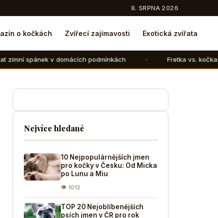
8. SRPNA 2026
azín o kočkách
Zvířecí zajímavosti
Exotická zvířata
 domácích podmínkách
Fretka vs. kočka: V čem se liší cho
Nejvíce hledané
10 Nejpopulárnějších jmen
pro kočky v Česku: Od Micka
po Lunu a Miu
👁 1012
TOP 20 Nejoblíbenějších
psích jmen v ČR pro rok