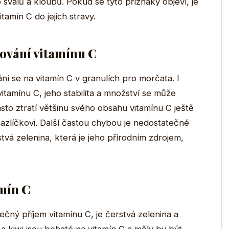
 svalů a kloubů. Pokud se tyto příznaky objeví, je
tamín C do jejich stravy.
ňování vitamínu C
ní se na vitamín C v granulích pro morčata. I
tamínu C, jeho stabilita a množství se může
sto ztratí většinu svého obsahu vitamínu C ještě
zlíčkovi. Další častou chybou je nedostatečné
tvá zelenina, která je jeho přírodním zdrojem,
amín C
ečný příjem vitamínu C, je čerstvá zelenina a