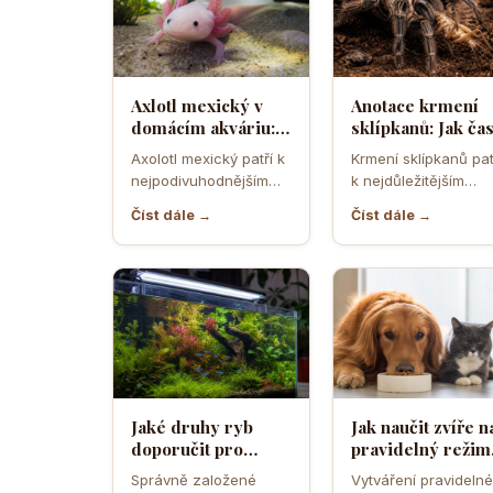
Axlotl mexický v
Anotace krmení
domácím akváriu:
sklípkanů: Jak ča
Co všechno
krmit exotické
Axolotl mexický patří k
Krmení sklípkanů pat
potřebuje tento
pavouky a jaký
nejpodivuhodnějším
k nejdůležitějším
fascinující vodní
hmyz je
obojživelníkům, kteří se
částem jejich chovu
dráček
nejvhodnější
Číst dále →
Číst dále →
kdy dostali do
zároveň k oblasti, k
domácích akvárií. Na…
začátečníci…
Jaké druhy ryb
Jak naučit zvíře n
doporučit pro
pravidelný režim
začátečníka do
krmení a spánku
Správně založené
Vytváření pravideln
akvária a kolik ryb