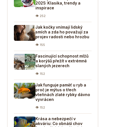
2025: Klasika, trendy a
inspirace
👁 252
Jak kočky vnímají lidský
smích a zda ho považují za
projev radosti nebo hrozbu
👁 155
Fascinující schopnost mlžů
a korýšů přežít v extrémně
slaných jezerech
👁 152
Jak funguje paměť u ryb a
proč je mýtus o třech
vteřinách zlaté rybky dávno
vyvrácen
👁 152
Krása a nebezpečí v
akváriu: Co obnáší chov