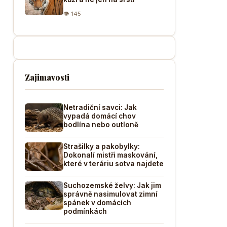
👁 145
Zajimavosti
Netradiční savci: Jak
vypadá domácí chov
bodlína nebo outloně
Strašilky a pakobylky:
Dokonalí mistři maskování,
které v teráriu sotva najdete
Suchozemské želvy: Jak jim
správně nasimulovat zimní
spánek v domácích
podmínkách