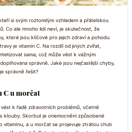
 kteří si svým roztomilým vzhledem a přátelskou
. Co ale mnoho lidí neví, je skutečnost, že
y, které jsou klíčové pro jejich zdraví a pohodu.
ravy je vitamín C. Na rozdíl od jiných zvířat,
yntetizovat sama, což může vést k vážným
oplňována správně. Jaké jsou nejčastější chyby,
je správně řešit?
u C u morčat
vést k řadě zdravotních problémů, včetně
y s klouby. Skorbut je onemocnění způsobené
 vitamínu, a u morčat se projevuje ztrátou chuti