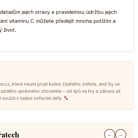
tailům jejich stravy a pravidelnou údržbu jejich
ání vitamínu C můžete předejít mnoha potížím a
 život.
.cz, která neumí projít kolem žádného zvířete, aniž by se
 každého správného chovatele – od tipů na hry a zábavu až
soužití s našimi zvířecími šéfy.
řatech
←
→