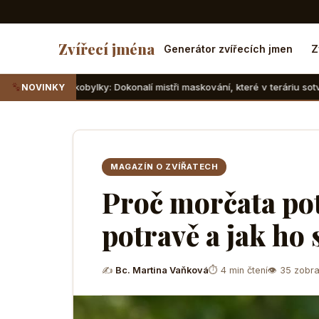
Zvířecí jména
Generátor zvířecích jmen
Z
bylky: Dokonalí mistři maskování, které v teráriu sotva najdete
NOVINKY
MAGAZÍN O ZVÍŘATECH
Proč morčata pot
potravě a jak ho
✍
Bc. Martina Vaňková
⏱ 4 min čtení
👁 35 zobra