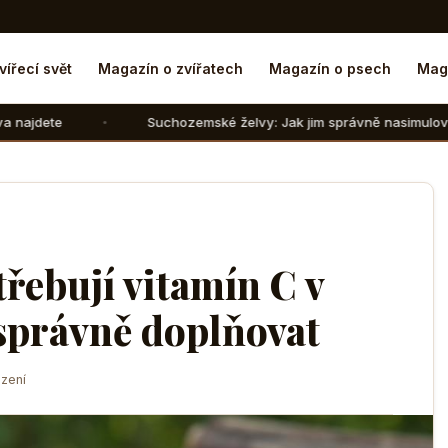
vířecí svět
Magazín o zvířatech
Magazín o psech
Mag
Suchozemské želvy: Jak jim správně nasimulovat zimní spánek v
řebují vitamín C v
 správně doplňovat
zení