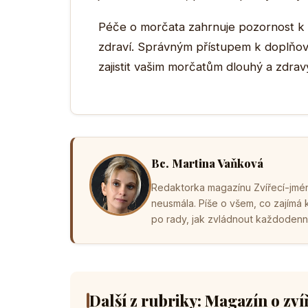
Péče o morčata zahrnuje pozornost k de
zdraví. Správným přístupem k doplňov
zajistit vašim morčatům dlouhý a zdravý
Bc. Martina Vaňková
Redaktorka magazínu Zvířecí-jména
neusmála. Píše o všem, co zajímá
po rady, jak zvládnout každodenní 
Další z rubriky: Magazín o zví