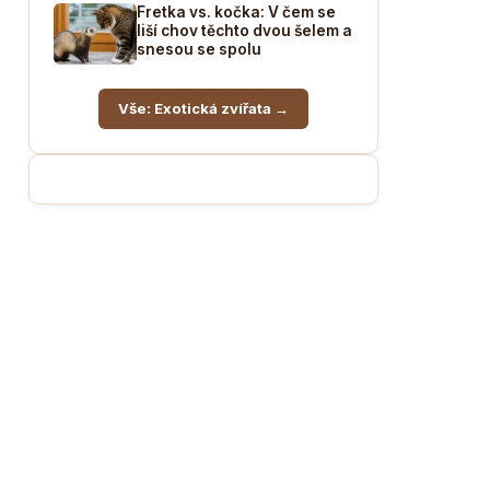
Fretka vs. kočka: V čem se
liší chov těchto dvou šelem a
snesou se spolu
Vše: Exotická zvířata →