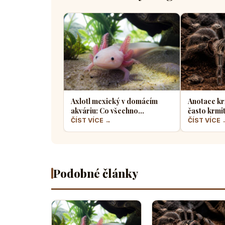
Axlotl mexický v domácím
Anotace kr
akváriu: Co všechno
často krmi
potřebuje tento fascinující
a jaký hmyz
ČÍST VÍCE →
ČÍST VÍCE 
vodní dráček
Podobné články