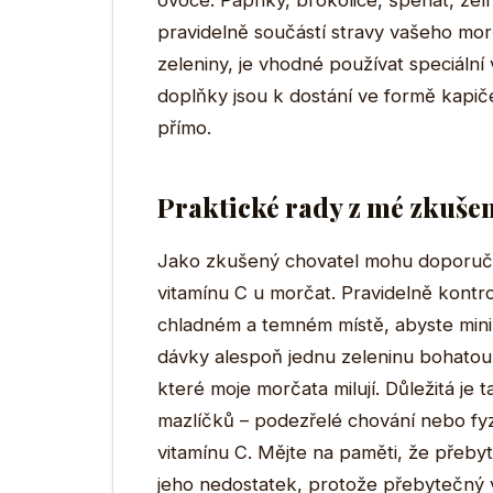
ovoce. Papriky, brokolice, špenát, zelí
pravidelně součástí stravy vašeho mor
zeleniny, je vhodné používat speciáln
doplňky jsou k dostání ve formě kapiče
přímo.
Praktické rady z mé zkušen
Jako zkušený chovatel mohu doporučit
vitamínu C u morčat. Pravidelně kontrol
chladném a temném místě, abyste minim
dávky alespoň jednu zeleninu bohatou
které moje morčata milují. Důležitá je 
mazlíčků – podezřelé chování nebo f
vitamínu C. Mějte na paměti, že přeby
jeho nedostatek, protože přebytečný v