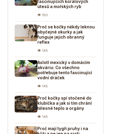
fascinujících korálových
útesů a mořských ryb
👁 150
Proč se kočky někdy leknou
obyčejné okurky a jak
funguje jejich obranný
reflex
👁 145
Axlotl mexický v domácím
akváriu: Co všechno
potřebuje tento fascinující
vodní dráček
👁 145
Proč kočky spí stočené do
klubíčka a jak si tím chrání
tělesné teplo a orgány
👁 145
Proč mají tygři pruhy i na
kůži a ne jen na srsti