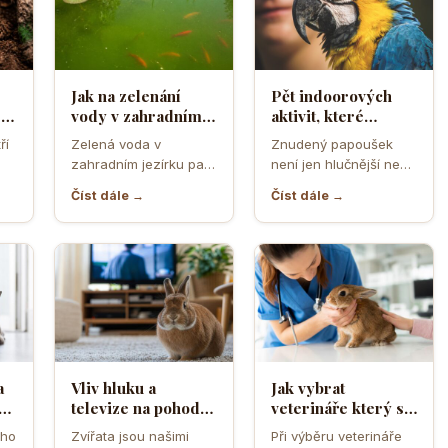
Jak na zelenání
Pět indoorových
sto
vody v zahradním
aktivit, které
jezírku, co s tím?
spolehlivě zabaví
ří
Zelená voda v
Znudený papoušek
znuděného
zahradním jezírku patří
není jen hlučnější nebo
papouška
 a
mezi nejčastější potíže,
roztěkaný společník.
Číst dále →
Číst dále →
de
které umějí
Dlouhá chvíle u něj
znepříjemnit radost z…
často vede…
a
Vliv hluku a
Jak vybrat
televize na pohodu
veterináře který se
malých zvířat v
specializuje na
ého
Zvířata jsou našimi
Při výběru veterináře
obývacím pokoji
exotická a drobná