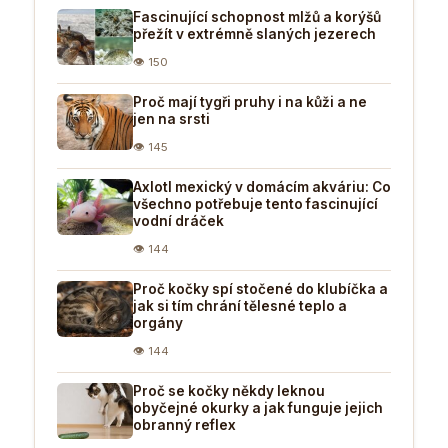
Fascinující schopnost mlžů a korýšů
přežít v extrémně slaných jezerech
👁 150
Proč mají tygři pruhy i na kůži a ne
jen na srsti
👁 145
Axlotl mexický v domácím akváriu: Co
všechno potřebuje tento fascinující
vodní dráček
👁 144
Proč kočky spí stočené do klubíčka a
jak si tím chrání tělesné teplo a
orgány
👁 144
Proč se kočky někdy leknou
obyčejné okurky a jak funguje jejich
obranný reflex