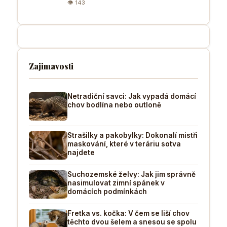
👁 143
Zajimavosti
Netradiční savci: Jak vypadá domácí
chov bodlína nebo outloně
Strašilky a pakobylky: Dokonalí mistři
maskování, které v teráriu sotva
najdete
Suchozemské želvy: Jak jim správně
nasimulovat zimní spánek v
domácích podmínkách
Fretka vs. kočka: V čem se liší chov
těchto dvou šelem a snesou se spolu