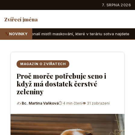
7. SRPNA 2026
Zvířecí jména
stři maskování, které v teráriu sotva najdete
Suchozemské 
NOVINKY
MAGAZÍN O ZVÍŘATECH
Proč morče potřebuje seno i
když má dostatek čerstvé
zeleniny
✍
Bc. Martina Vaňková
⏱ 4 min čtení
👁 31 zobrazení