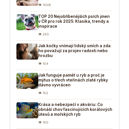
👁 1008
TOP 20 Nejoblíbenějších psích jmen
v ČR pro rok 2025: Klasika, trendy a
inspirace
👁 250
Jak kočky vnímají lidský smích a zda
ho považují za projev radosti nebo
hrozbu
👁 154
Jak funguje paměť u ryb a proč je
mýtus o třech vteřinách zlaté rybky
dávno vyvrácen
👁 152
Krása a nebezpečí v akváriu: Co
obnáší chov fascinujících korálových
útesů a mořských ryb
👁 150