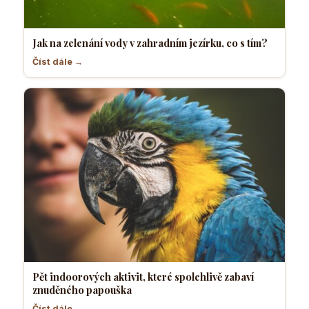
Jak na zelenání vody v zahradním jezírku, co s tím?
Číst dále →
Pět indoorových aktivit, které spolehlivě zabaví
znuděného papouška
Číst dále →