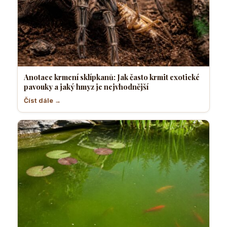
Anotace krmení sklípkanů: Jak často krmit exotické
pavouky a jaký hmyz je nejvhodnější
Číst dále →