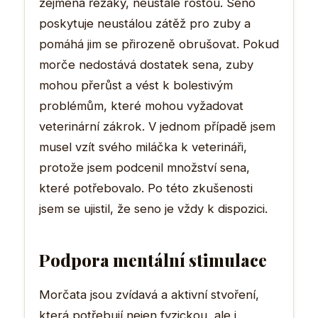
zejména řezáky, neustále rostou. Seno
poskytuje neustálou zátěž pro zuby a
pomáhá jim se přirozeně obrušovat. Pokud
morče nedostává dostatek sena, zuby
mohou přerůst a vést k bolestivým
problémům, které mohou vyžadovat
veterinární zákrok. V jednom případě jsem
musel vzít svého miláčka k veterináři,
protože jsem podcenil množství sena,
které potřebovalo. Po této zkušenosti
jsem se ujistil, že seno je vždy k dispozici.
Podpora mentální stimulace
Morčata jsou zvídavá a aktivní stvoření,
která potřebují nejen fyzickou, ale i