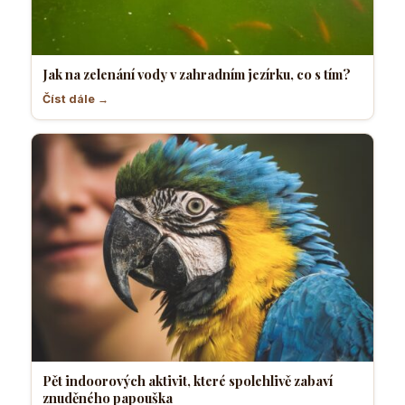
Jak na zelenání vody v zahradním jezírku, co s tím?
Číst dále →
Pět indoorových aktivit, které spolehlivě zabaví
znuděného papouška