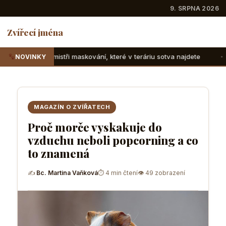
9. SRPNA 2026
Zvířecí jména
maskování, které v teráriu sotva najdete
Suchozemské želv
NOVINKY
MAGAZÍN O ZVÍŘATECH
Proč morče vyskakuje do
vzduchu neboli popcorning a co
to znamená
✍
Bc. Martina Vaňková
⏱ 4 min čtení
👁 49 zobrazení