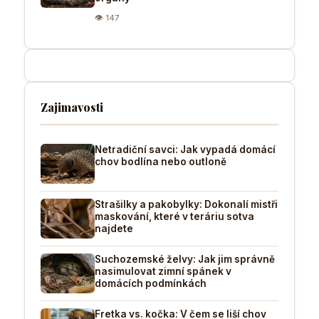
👁 147
Zajimavosti
Netradiční savci: Jak vypadá domácí
chov bodlína nebo outloně
Strašilky a pakobylky: Dokonalí mistři
maskování, které v teráriu sotva
najdete
Suchozemské želvy: Jak jim správně
nasimulovat zimní spánek v
domácích podmínkách
Fretka vs. kočka: V čem se liší chov