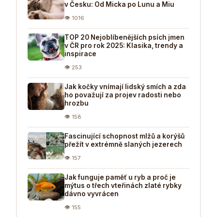
v Česku: Od Micka po Lunu a Miu
👁 1016
TOP 20 Nejoblíbenějších psích jmen
v ČR pro rok 2025: Klasika, trendy a
inspirace
👁 253
Jak kočky vnímají lidský smích a zda
ho považují za projev radosti nebo
hrozbu
👁 158
Fascinující schopnost mlžů a korýšů
přežít v extrémně slaných jezerech
👁 157
Jak funguje paměť u ryb a proč je
mýtus o třech vteřinách zlaté rybky
dávno vyvrácen
👁 155