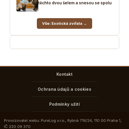
těchto dvou šelem a snesou se spolu
Vše: Exotická zvířata →
Kontakt
Ochrana údajů a cookies
Podmínky užití
Provozovatel webu: PureLog s.r.o., Rybná 716/24, 110 00 Praha 1,
IČ 220 09 370