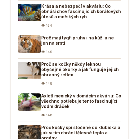
Krása a nebezpečí v akváriu: Co
obnáší chov fascinujících korálových
útesů a mořských ryb
👁 154
Proč mají tygři pruhy i na kůži a ne
jen na srsti
👁 149
Proč se kočky někdy leknou
obyčejné okurky a jak funguje jejich
obranný reflex
👁 148
Axlotl mexický v domácím akváriu: Co
všechno potřebuje tento fascinující
vodní dráček
👁 148
Proč kočky spí stočené do klubíčka a
jak si tím chrání tělesné teplo a
orgány