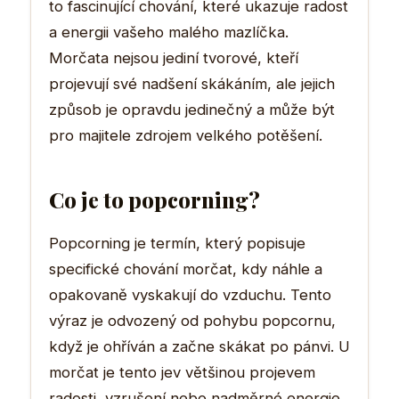
to fascinující chování, které ukazuje radost
a energii vašeho malého mazlíčka.
Morčata nejsou jediní tvorové, kteří
projevují své nadšení skákáním, ale jejich
způsob je opravdu jedinečný a může být
pro majitele zdrojem velkého potěšení.
Co je to popcorning?
Popcorning je termín, který popisuje
specifické chování morčat, kdy náhle a
opakovaně vyskakují do vzduchu. Tento
výraz je odvozený od pohybu popcornu,
když je ohříván a začne skákat po pánvi. U
morčat je tento jev většinou projevem
radosti, vzrušení nebo nadměrné energie.