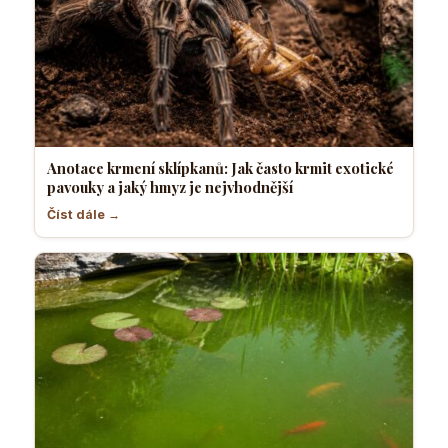
Anotace krmení sklípkanů: Jak často krmit exotické
pavouky a jaký hmyz je nejvhodnější
Číst dále →