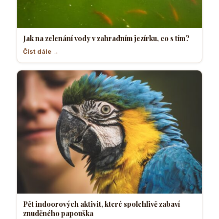
Jak na zelenání vody v zahradním jezírku, co s tím?
Číst dále →
Pět indoorových aktivit, které spolehlivě zabaví
znuděného papouška