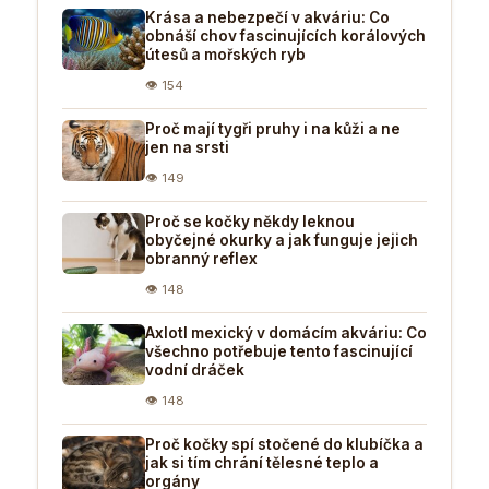
Krása a nebezpečí v akváriu: Co
obnáší chov fascinujících korálových
útesů a mořských ryb
👁 154
Proč mají tygři pruhy i na kůži a ne
jen na srsti
👁 149
Proč se kočky někdy leknou
obyčejné okurky a jak funguje jejich
obranný reflex
👁 148
Axlotl mexický v domácím akváriu: Co
všechno potřebuje tento fascinující
vodní dráček
👁 148
Proč kočky spí stočené do klubíčka a
jak si tím chrání tělesné teplo a
orgány