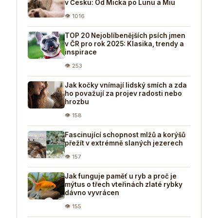
v Česku: Od Micka po Lunu a Miu
👁 1016
TOP 20 Nejoblíbenějších psích jmen
v ČR pro rok 2025: Klasika, trendy a
inspirace
👁 253
Jak kočky vnímají lidský smích a zda
ho považují za projev radosti nebo
hrozbu
👁 158
Fascinující schopnost mlžů a korýšů
přežít v extrémně slaných jezerech
👁 157
Jak funguje paměť u ryb a proč je
mýtus o třech vteřinách zlaté rybky
dávno vyvrácen
👁 155