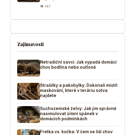
👁 147
Zajimavosti
Netradiční savci: Jak vypadá domácí
chov bodlína nebo outloně
Strašilky a pakobylky: Dokonalí mistři
maskování, které v teráriu sotva
najdete
Suchozemské želvy: Jak jim správně
nasimulovat zimní spánek v
domácích podmínkách
Fretka vs. kočka: V čem se liší chov