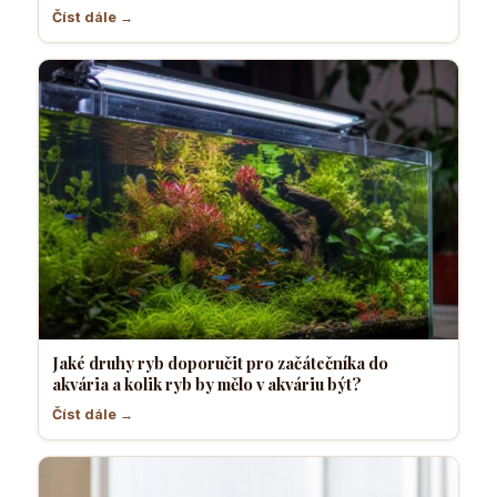
Číst dále →
Jaké druhy ryb doporučit pro začátečníka do
akvária a kolik ryb by mělo v akváriu být?
Číst dále →