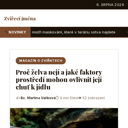
9. SRPNA 2026
Zvířecí jména
 maskování, které v teráriu sotva najdete
Suchozemské žel
NOVINKY
MAGAZÍN O ZVÍŘATECH
Proč želva nejí a jaké faktory
prostředí mohou ovlivnit její
chuť k jídlu
✍
Bc. Martina Vaňková
⏱ 4 min čtení
👁 52 zobrazení