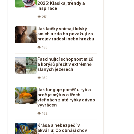
2025: Klasika, trendy a
inspirace
👁 251
Jak kočky vnímají lidský
smích a zda ho považují za
projev radosti nebo hrozbu
👁 155
Fascinující schopnost mlžů
a korýšů přežít v extrémně
slaných jezerech
👁 152
Jak funguje paměť u ryb a
proč je mýtus o třech
vteřinách zlaté rybky dávno
vyvrácen
👁 152
Krása a nebezpečí v
akváriu: Co obnáší chov