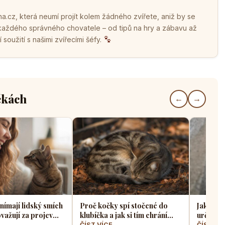
.cz, která neumí projít kolem žádného zvířete, aniž by se
 každého správného chovatele – od tipů na hry a zábavu až
soužití s našimi zvířecími šéfy.
čkách
←
→
nímají lidský smích
Proč kočky spí stočené do
Jak koči
važují za projev
klubíčka a jak si tím chrání
určit zd
bo hrozbu
tělesné teplo a orgány
úzkého 
→
ČÍST VÍCE →
ČÍST VÍ