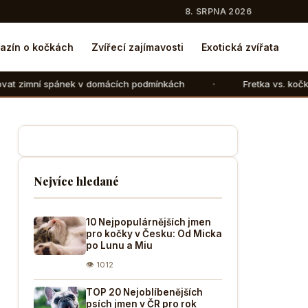
8. SRPNA 2026
azín o kočkách
Zvířecí zajímavosti
Exotická zvířata
v domácích podmínkách
Fretka vs. kočka: V čem se liší ch
Nejvíce hledané
10 Nejpopulárnějších jmen
pro kočky v Česku: Od Micka
po Lunu a Miu
👁 1012
TOP 20 Nejoblíbenějších
psích jmen v ČR pro rok