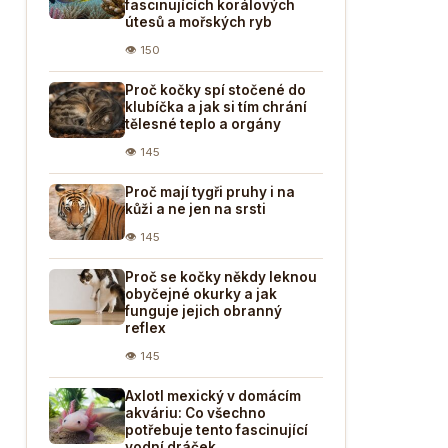
fascinujících korálových
útesů a mořských ryb
👁 150
Proč kočky spí stočené do
klubíčka a jak si tím chrání
tělesné teplo a orgány
👁 145
Proč mají tygři pruhy i na
kůži a ne jen na srsti
👁 145
Proč se kočky někdy leknou
obyčejné okurky a jak
funguje jejich obranný
reflex
👁 145
Axlotl mexický v domácím
akváriu: Co všechno
potřebuje tento fascinující
vodní dráček