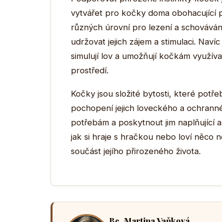
vytvářet pro kočky doma obohacující p
různých úrovní pro lezení a schováván
udržovat jejich zájem a stimulaci. Naví
simulují lov a umožňují kočkám využív
prostředí.
Kočky jsou složité bytosti, které potře
pochopení jejich loveckého a ochrann
potřebám a poskytnout jim naplňující a
jak si hraje s hračkou nebo loví něco n
součást jejího přirozeného života.
Bc. Martina Vaňková