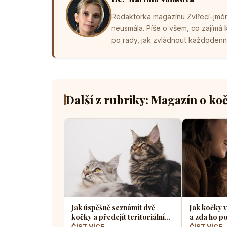
Redaktorka magazínu Zvířecí-jména
neusmála. Píše o všem, co zajímá
po rady, jak zvládnout každodenní 
Další z rubriky: Magazín o ko
Jak úspěšně seznámit dvě
Jak kočky v
kočky a předejít teritoriálním
a zda ho po
válkám
radosti ne
ČÍST VÍCE →
ČÍST VÍCE 