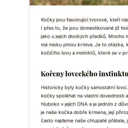
Kočky jsou fascinující tvorové, kteří n
I přes to, že jsou domestikované již tisí
jako u jejich divokých předků. Mnoho ma
má misku plnou krmiva. Je to otázka, 
kočičího lovu a instinktů, které se v pr
Kořeny loveckého instinkt
Historicky byly kočky samostatní lovci.
kočky spoléhat na vlastní dovednosti a
hluboko v jejich DNA a je jedním z dův
je naše kočka dobře krmena, její přiroz
často najdeme naše chlupaté přátele,