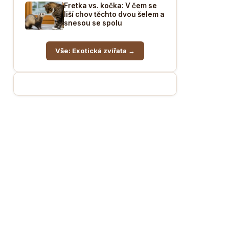
Fretka vs. kočka: V čem se
liší chov těchto dvou šelem a
snesou se spolu
Vše: Exotická zvířata →