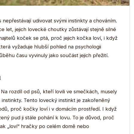
ás nepřestávají udivovat svými instinkty a chováním.
ce let, jejich lovecké choutky zůstávají stejně silné
jitelů koček se ptá, proč jejich kočka loví, i když
která vyžaduje hlubší pohled na psychologii
ůběhu času vyvinuly jako součást jejich přežití.
u
 Na rozdíl od psů, kteří lovili ve smečkách, musely
 instinkty. Tento lovecký instinkt je zakořeněný
odů, proč kočky loví i v domácím prostředí. I když
ený pud ji stále pohání k lovu. To je důvod, proč
 jak „loví“ hračky po celém domě nebo