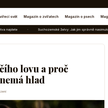
vířecí svět
Magazín o zvířatech
Magazín o psech
Mag
Suchozemské želvy: Jak jim správně nasimulovat zimní spánek 
čího lovu a proč
ž nemá hlad
zení