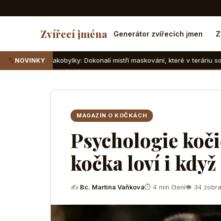
Zvířecí jména
Generátor zvířecích jmen
Z
obylky: Dokonalí mistři maskování, které v teráriu sotva najdete
NOVINKY
MAGAZÍN O KOČKÁCH
Psychologie koči
kočka loví i kdy
✍
Bc. Martina Vaňková
⏱ 4 min čtení
👁 34 zobra