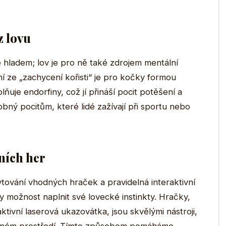
z lovu
hladem; lov je pro ně také zdrojem mentální
ní ze „zachycení kořisti“ je pro kočky formou
lňuje endorfiny, což jí přináší pocit potěšení a
bný pocitům, které lidé zažívají při sportu nebo
ních her
tování vhodných hraček a pravidelná interaktivní
y možnost naplnit své lovecké instinkty. Hračky,
tivní laserová ukazovátka, jsou skvělými nástroji,