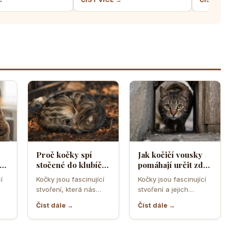
Proč kočky spí
Jak kočičí vousky
a
stočené do klubíčka
pomáhají určit zda
a jak si tím chrání
se kočka vejde do
í
Kočky jsou fascinující
Kočky jsou fascinující
ebo
tělesné teplo a
úzkého otvoru
stvoření, která nás
stvoření a jejich
orgány
neustále překvapují
schopnost
Číst dále →
Číst dále →
ní
svým chováním a
proklouznout i těmi
postoji. Jedno z…
nejužšími otvory je