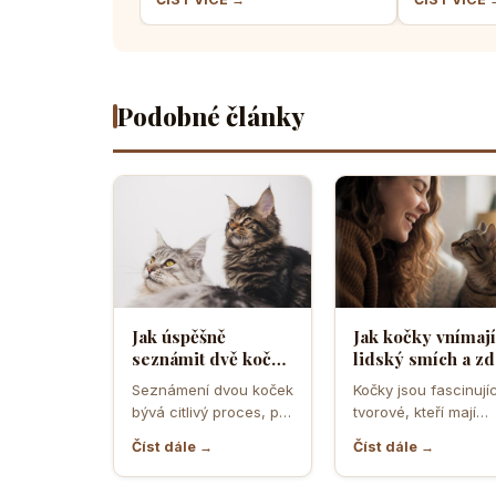
Podobné články
Jak úspěšně
Jak kočky vnímají
seznámit dvě kočky
lidský smích a zd
a předejít
ho považují za
Seznámení dvou koček
Kočky jsou fascinujíc
teritoriálním
projev radosti n
bývá citlivý proces, při
tvorové, kteří mají
válkám
hrozbu
němž rozhodují první
vlastní způsob
Číst dále →
Číst dále →
minuty, pachy,
komunikace a vnímá
prostředí i…
světa. Když se…