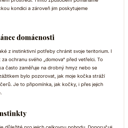
ečném prostředí. Tímto způsobem pomáháme
ickou kondici a zároveň jim poskytujeme
ránce domácnosti
é z instinktivní potřeby chránit svoje teritorium. I
 za ochranu svého „domova“ před vetřelci. To
ka často zaměřuje na drobný hmyz nebo se
ážitkem bylo pozorovat, jak moje kočka stráží
ů. Je to připomínka, jak kočky, i přes jejich
.
nstinkty
e důležité pro jejich celkovou pohodu. Doporučuji