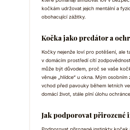
které pomáhají simulovat lov v bezp
kočkám udržovat jejich mentální a fyz
obohacující zážitky.
Kočka jako predátor a och
Kočky nejenže loví pro potěšení, ale tak
v domácím prostředí cítí zodpovědnost
může být důvodem, proč se vaše koč
věnuje „hlídce“ u okna. Mým osobním z
vchod před pavouky během letních večer
domácí život, stále plní úlohu ochránce
Jak podporovat přirozené i
Podporovat přirozené instinkty koček j