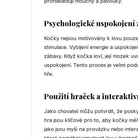
pronásledují mouchy a pavouky.
Psychologické uspokojení 
Kočky nejsou motivovány k lovu pouze 
stimulace. Vybíjení energie a uspokoje
zábavy. Když kočka loví, její mozek uvo
uspokojení. Tento proces je velmi podo
hře.
Použití hraček a interaktiv
Jako chovatel můžu potvrdit, že posky
hra jsou klíčové pro to, aby kočky měl
jako jsou myši na provázku nebo interak