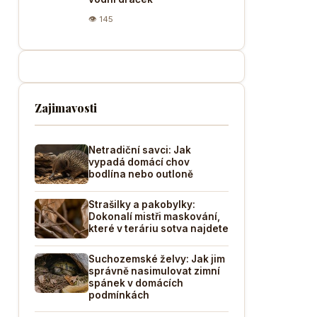
👁 145
Zajimavosti
Netradiční savci: Jak
vypadá domácí chov
bodlína nebo outloně
Strašilky a pakobylky:
Dokonalí mistři maskování,
které v teráriu sotva najdete
Suchozemské želvy: Jak jim
správně nasimulovat zimní
spánek v domácích
podmínkách