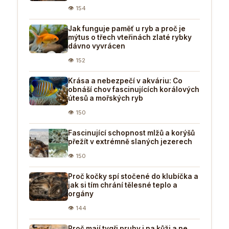
👁 154
Jak funguje paměť u ryb a proč je
mýtus o třech vteřinách zlaté rybky
dávno vyvrácen
👁 152
Krása a nebezpečí v akváriu: Co
obnáší chov fascinujících korálových
útesů a mořských ryb
👁 150
Fascinující schopnost mlžů a korýšů
přežít v extrémně slaných jezerech
👁 150
Proč kočky spí stočené do klubíčka a
jak si tím chrání tělesné teplo a
orgány
👁 144
Proč mají tygři pruhy i na kůži a ne