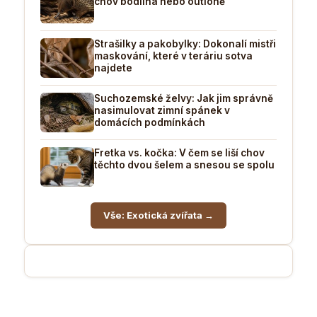
chov bodlína nebo outloně
Strašilky a pakobylky: Dokonalí mistři
maskování, které v teráriu sotva
najdete
Suchozemské želvy: Jak jim správně
nasimulovat zimní spánek v
domácích podmínkách
Fretka vs. kočka: V čem se liší chov
těchto dvou šelem a snesou se spolu
Vše: Exotická zvířata →