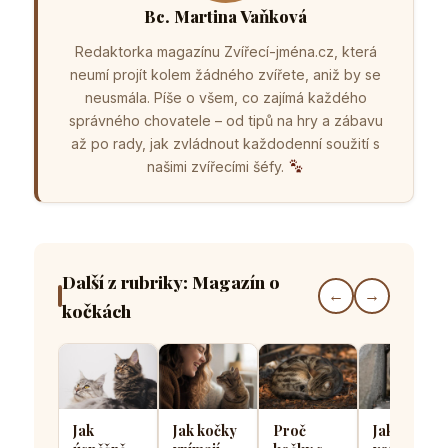
Bc. Martina Vaňková
Redaktorka magazínu Zvířecí-jména.cz, která
neumí projít kolem žádného zvířete, aniž by se
neusmála. Píše o všem, co zajímá každého
správného chovatele – od tipů na hry a zábavu
až po rady, jak zvládnout každodenní soužití s
našimi zvířecími šéfy.
Další z rubriky: Magazín o
←
→
kočkách
Jak
Jak kočky
Proč
Jak kočičí