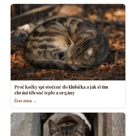
Proč kočky spí stočené do klubíčka a jak si tím
chrání tělesné teplo a orgány
Číst dále →