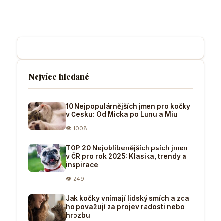
Nejvíce hledané
10 Nejpopulárnějších jmen pro kočky
v Česku: Od Micka po Lunu a Miu
👁 1008
TOP 20 Nejoblíbenějších psích jmen
v ČR pro rok 2025: Klasika, trendy a
inspirace
👁 249
Jak kočky vnímají lidský smích a zda
ho považují za projev radosti nebo
hrozbu