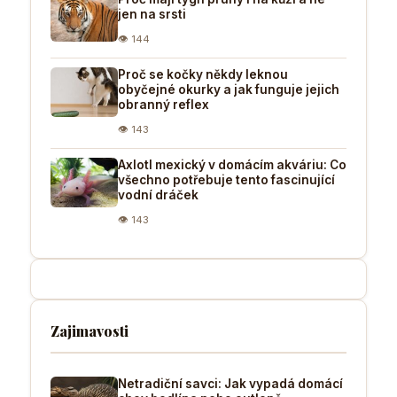
jen na srsti
👁 144
Proč se kočky někdy leknou
obyčejné okurky a jak funguje jejich
obranný reflex
👁 143
Axlotl mexický v domácím akváriu: Co
všechno potřebuje tento fascinující
vodní dráček
👁 143
Zajimavosti
Netradiční savci: Jak vypadá domácí