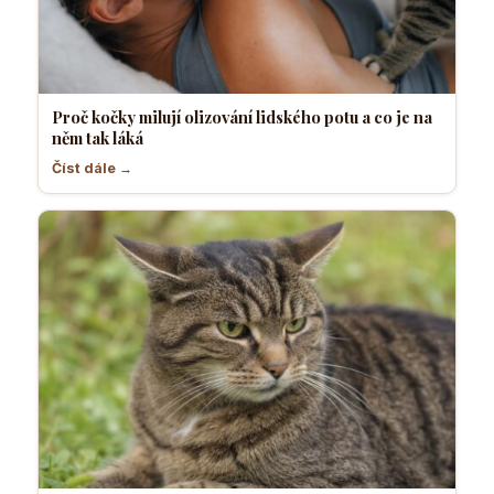
Proč kočky milují olizování lidského potu a co je na
něm tak láká
Číst dále →