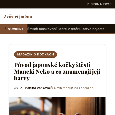
7. SRPNA 2026
Zvířecí jména
ři maskování, které v teráriu sotva najdete
Suchozemské že
NOVINKY
MAGAZÍN O KOČKÁCH
Původ japonské kočky štěstí
Maneki Neko a co znamenají její
barvy
✍
Bc. Martina Vaňková
⏱ 4 min čtení
👁 23 zobrazení