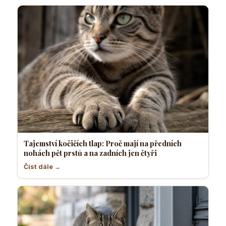
Tajemství kočičích tlap: Proč mají na předních
nohách pět prstů a na zadních jen čtyři
Číst dále →