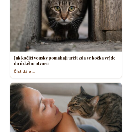
Jak kočičí vousky pomáhají určit zda se kočka vejde
do úzkého otvoru
Číst dále →