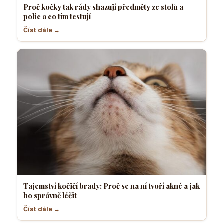
Proč kočky tak rády shazují předměty ze stolů a
polic a co tím testují
Číst dále →
Tajemství kočičí brady: Proč se na ní tvoří akné a jak
ho správně léčit
Číst dále →