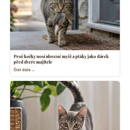
Proč kočky nosí ulovené myši a ptáky jako dárek
před dveře majitele
Číst dále →