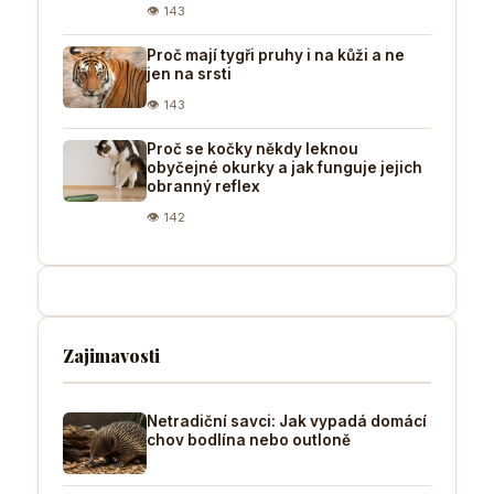
👁 143
Proč mají tygři pruhy i na kůži a ne
jen na srsti
👁 143
Proč se kočky někdy leknou
obyčejné okurky a jak funguje jejich
obranný reflex
👁 142
Zajimavosti
Netradiční savci: Jak vypadá domácí
chov bodlína nebo outloně