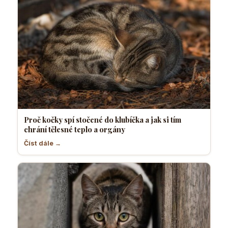
Proč kočky spí stočené do klubíčka a jak si tím
chrání tělesné teplo a orgány
Číst dále →