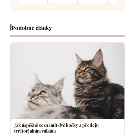
a předejít
zda ho
klubíčka a
se kočka
teritoriálním
považují
jak si tím
vejde do
válkám
za projev
chrání
úzkého
radosti
tělesné
otvoru
nebo
teplo a
Podobné články
hrozbu
orgány
Jak úspěšně seznámit dvě kočky a předejít
teritoriálním válkám