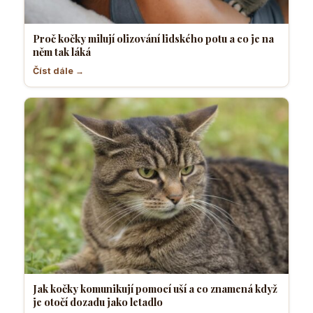
Proč kočky milují olizování lidského potu a co je na
něm tak láká
Číst dále →
Jak kočky komunikují pomocí uší a co znamená když
je otočí dozadu jako letadlo