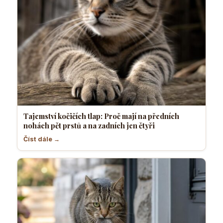
Tajemství kočičích tlap: Proč mají na předních
nohách pět prstů a na zadních jen čtyři
Číst dále →