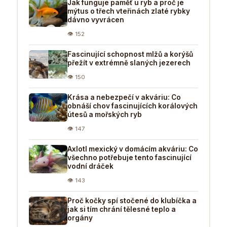
Jak funguje paměť u ryb a proč je
mýtus o třech vteřinách zlaté rybky
dávno vyvrácen
👁 152
Fascinující schopnost mlžů a korýšů
přežít v extrémně slaných jezerech
👁 150
Krása a nebezpečí v akváriu: Co
obnáší chov fascinujících korálových
útesů a mořských ryb
👁 147
Axlotl mexický v domácím akváriu: Co
všechno potřebuje tento fascinující
vodní dráček
👁 143
Proč kočky spí stočené do klubíčka a
jak si tím chrání tělesné teplo a
orgány