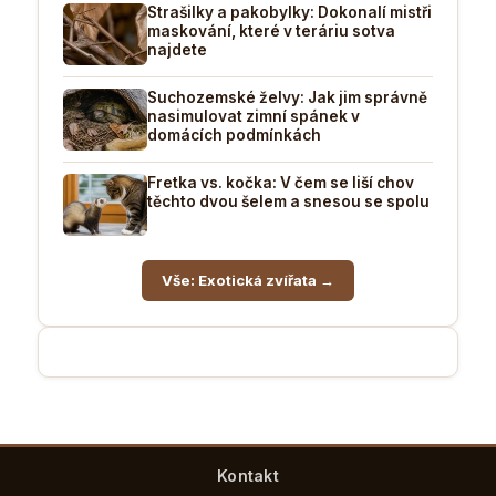
Strašilky a pakobylky: Dokonalí mistři
maskování, které v teráriu sotva
najdete
Suchozemské želvy: Jak jim správně
nasimulovat zimní spánek v
domácích podmínkách
Fretka vs. kočka: V čem se liší chov
těchto dvou šelem a snesou se spolu
Vše: Exotická zvířata →
Kontakt