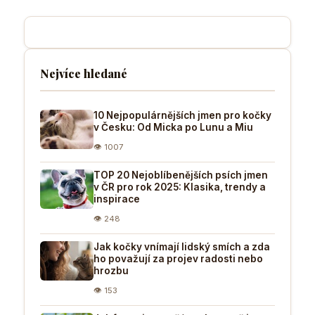
Nejvíce hledané
10 Nejpopulárnějších jmen pro kočky
v Česku: Od Micka po Lunu a Miu
👁 1007
TOP 20 Nejoblíbenějších psích jmen
v ČR pro rok 2025: Klasika, trendy a
inspirace
👁 248
Jak kočky vnímají lidský smích a zda
ho považují za projev radosti nebo
hrozbu
👁 153