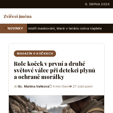
6. SRPNA 2026
Zvířecí jména
i maskování, které v teráriu sotva najdete
Suchozemské žel
NOVINKY
MAGAZÍN O KOČKÁCH
Role koček v první a druhé
světové válce při detekci plynů
a ochraně morálky
✍
Bc. Martina Vaňková
⏱ 4 min čtení
👁 27 zobrazení