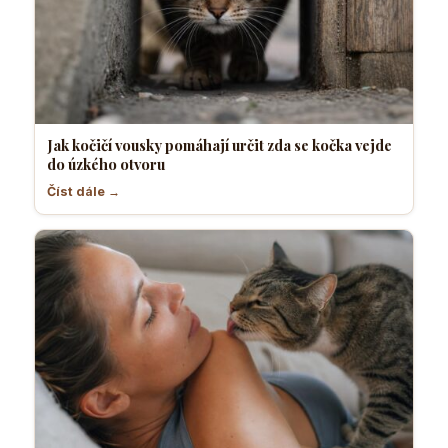
Jak kočičí vousky pomáhají určit zda se kočka vejde
do úzkého otvoru
Číst dále →