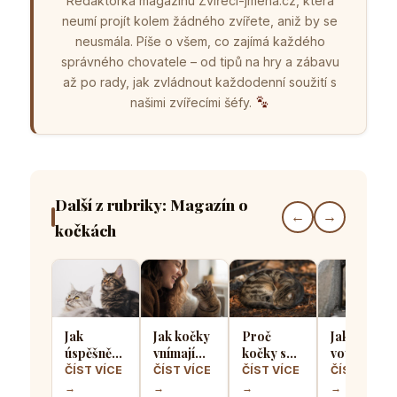
Redaktorka magazínu Zvířecí-jména.cz, která
neumí projít kolem žádného zvířete, aniž by se
neusmála. Píše o všem, co zajímá každého
správného chovatele – od tipů na hry a zábavu
až po rady, jak zvládnout každodenní soužití s
našimi zvířecími šéfy.
Další z rubriky: Magazín o
←
→
kočkách
Jak
Jak kočky
Proč
Jak kočičí
úspěšně
vnímají
kočky spí
vousky
seznámit
lidský
stočené
pomáhají
ČÍST VÍCE
ČÍST VÍCE
ČÍST VÍCE
ČÍST VÍCE
dvě kočky
smích a
do
určit zda
→
→
→
→