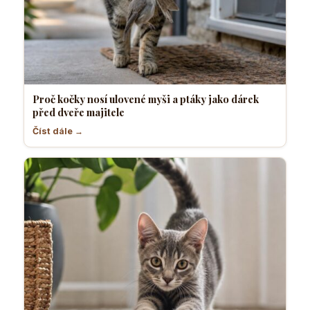
Proč kočky nosí ulovené myši a ptáky jako dárek
před dveře majitele
Číst dále →