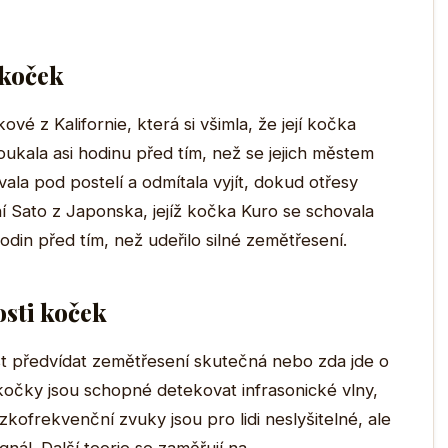
 koček
vé z Kalifornie, která si všimla, že její kočka
ukala asi hodinu před tím, než se jejich městem
la pod postelí a odmítala vyjít, dokud otřesy
í Sato z Japonska, jejíž kočka Kuro se schovala
hodin před tím, než udeřilo silné zemětřesení.
sti koček
st předvídat zemětřesení skutečná nebo zda jde o
kočky jsou schopné detekovat infrasonické vlny,
kofrekvenční zvuky jsou pro lidi neslyšitelné, ale