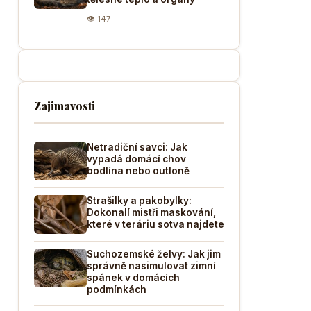
👁 147
Zajimavosti
Netradiční savci: Jak
vypadá domácí chov
bodlína nebo outloně
Strašilky a pakobylky:
Dokonalí mistři maskování,
které v teráriu sotva najdete
Suchozemské želvy: Jak jim
správně nasimulovat zimní
spánek v domácích
podmínkách