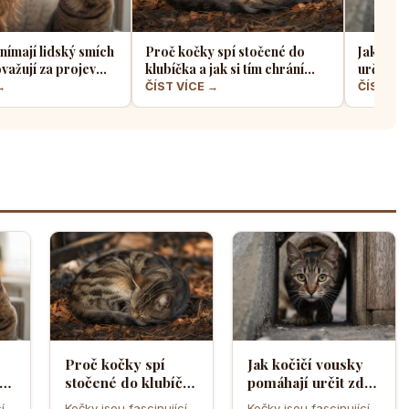
nímají lidský smích
Proč kočky spí stočené do
Jak koči
važují za projev
klubíčka a jak si tím chrání
určit zd
bo hrozbu
tělesné teplo a orgány
úzkého 
→
ČÍST VÍCE →
ČÍST VÍ
Proč kočky spí
Jak kočičí vousky
a
stočené do klubíčka
pomáhají určit zda
a jak si tím chrání
se kočka vejde do
í
Kočky jsou fascinující
Kočky jsou fascinující