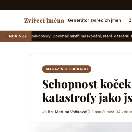
Zvířecí jména
Generátor zvířecích jmen
Z
pakobylky: Dokonalí mistři maskování, které v teráriu sotva najdete
NOVINKY
MAGAZÍN O KOČKÁCH
Schopnost koček 
katastrofy jako 
✍
Bc. Martina Vaňková
⏱ 3 min čtení
👁 34 zobra