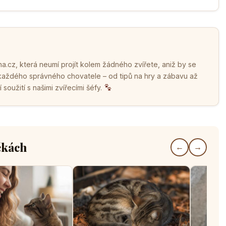
.cz, která neumí projít kolem žádného zvířete, aniž by se
 každého správného chovatele – od tipů na hry a zábavu až
soužití s našimi zvířecími šéfy.
čkách
←
→