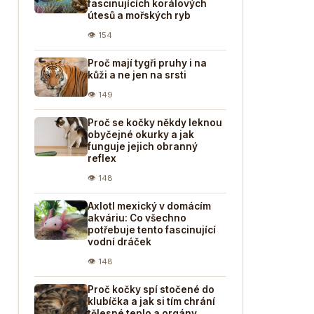
fascinujících korálových
útesů a mořských ryb
👁 154
Proč mají tygři pruhy i na
kůži a ne jen na srsti
👁 149
Proč se kočky někdy leknou
obyčejné okurky a jak
funguje jejich obranný
reflex
👁 148
Axlotl mexický v domácím
akváriu: Co všechno
potřebuje tento fascinující
vodní dráček
👁 148
Proč kočky spí stočené do
klubíčka a jak si tím chrání
tělesné teplo a orgány