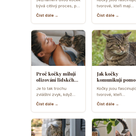
teritoriálním
projev radosti n
bývá citlivý proces, při
tvorové, kteří mají
válkám
hrozbu
němž rozhodují první
vlastní způsob
Číst dále →
Číst dále →
minuty, pachy,
komunikace a vnímá
prostředí i…
světa. Když se…
Proč kočky milují
Jak kočky
olizování lidského
komunikují pomo
potu a co je na něm
uší a co znamená
Je to tak trochu
Kočky jsou fascinujíc
tak láká
když je otočí
zvláštní zvyk, když
tvorové, kteří
dozadu jako letad
vaše kočka přijde a
komunikují mnoha
Číst dále →
Číst dále →
začne vám olizovat…
způsoby, ale často
podceňovaným
prostředkem jejich
vyjádření…