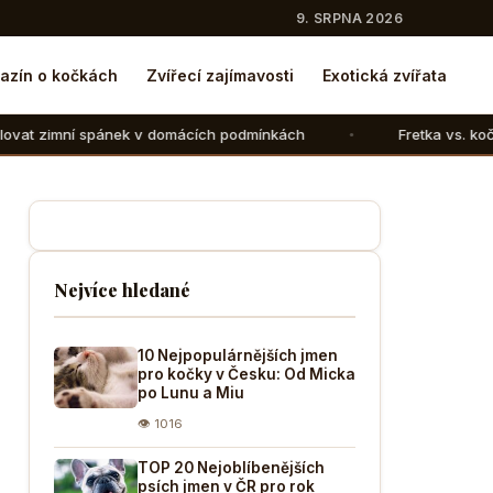
9. SRPNA 2026
azín o kočkách
Zvířecí zajímavosti
Exotická zvířata
k v domácích podmínkách
Fretka vs. kočka: V čem se liší
Nejvíce hledané
10 Nejpopulárnějších jmen
pro kočky v Česku: Od Micka
po Lunu a Miu
👁 1016
TOP 20 Nejoblíbenějších
psích jmen v ČR pro rok