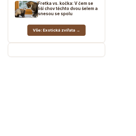
Fretka vs. kočka: V čem se
liší chov těchto dvou šelem a
snesou se spolu
Vše: Exotická zvířata →