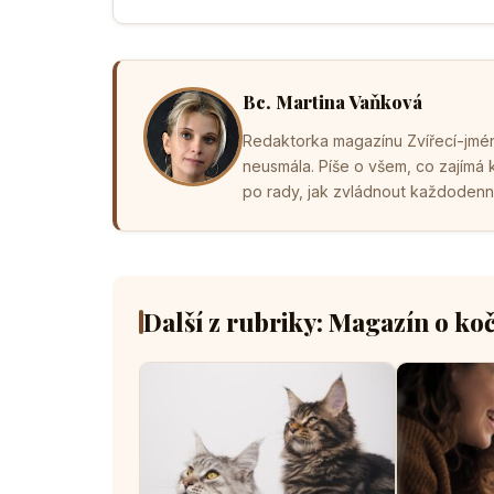
Bc. Martina Vaňková
Redaktorka magazínu Zvířecí-jména
neusmála. Píše o všem, co zajímá
po rady, jak zvládnout každodenní 
Další z rubriky: Magazín o ko