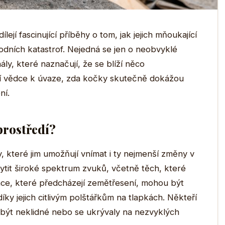
ejí fascinující příběhy o tom, jak jejich mňoukající
odních katastrof. Nejedná se jen o neobvyklé
ály, které naznačují, že se blíží něco
jí vědce k úvaze, zda kočky skutečně dokážou
ní.
prostředí?
, které jim umožňují vnímat i ty nejmenší změny v
hytit široké spektrum zvuků, včetně těch, které
race, které předcházejí zemětřesení, mohou být
íky jejich citlivým polštářkům na tlapkách. Někteří
ly být neklidné nebo se ukrývaly na nezvyklých