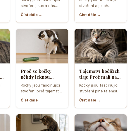
ebo
tělesné teplo a
úzkého otvoru
stvoření, která nás
stvoření a jejich
orgány
neustále překvapují
schopnost
Číst dále →
Číst dále →
ní
svým chováním a
proklouznout i těmi
postoji. Jedno z…
nejužšími otvory je
často…
Proč se kočky
Tajemství kočičích
cí
někdy leknou
tlap: Proč mají na
obyčejné okurky a
předních nohách
í
Kočky jsou fascinující
Kočky jsou fascinující
jak funguje jejich
pět prstů a na
stvoření plná tajemství
stvoření plné tajemství,
lo
obranný reflex
zadních jen čtyři
a nečekaných reakcí.
a jejich tlapky nejsou
Číst dále →
Číst dále →
Jedním z těchto
výjimkou. Když se
překvapivých jevů…
podíváme…