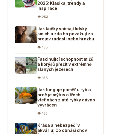
2025: Klasika, trendy a
inspirace
👁 253
Jak kočky vnímají lidský
smích a zda ho považují za
projev radosti nebo hrozbu
👁 158
Fascinující schopnost mlžů
a korýšů přežít v extrémně
slaných jezerech
👁 156
Jak funguje paměť u ryb a
proč je mýtus o třech
vteřinách zlaté rybky dávno
vyvrácen
👁 155
Krása a nebezpečí v
akváriu: Co obnáší chov