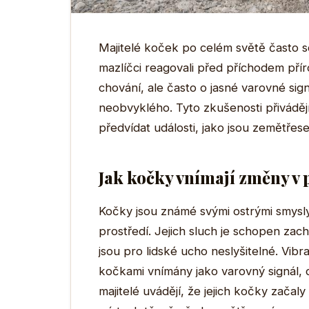
Majitelé koček po celém světě často sdíl
mazlíčci reagovali před příchodem přír
chování, ale často o jasné varovné sign
neobvyklého. Tyto zkušenosti přivádě
předvídat události, jako jsou zemětřese
Jak kočky vnímají změny v 
Kočky jsou známé svými ostrými smysly
prostředí. Jejich sluch je schopen zac
jsou pro lidské ucho neslyšitelné. Vib
kočkami vnímány jako varovný signál, d
majitelé uvádějí, že jejich kočky zača