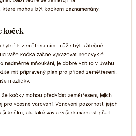
nál. Další teorie se zaměřují na
, které mohou být kočkami zaznamenány.
e koček
náchylné k zemětřesením, může být užitečné
okud vaše kočka začne vykazovat neobvyklé
ebo nadměrné mňoukání, je dobré vzít to v úvahu
ležité mít připravený plán pro případ zemětřesení,
še mazlíčky.
, že kočky mohou předvídat zemětřesení, jejich
j pro včasné varování. Věnování pozornosti jejich
ši kočku, ale také vás a vaši domácnost před