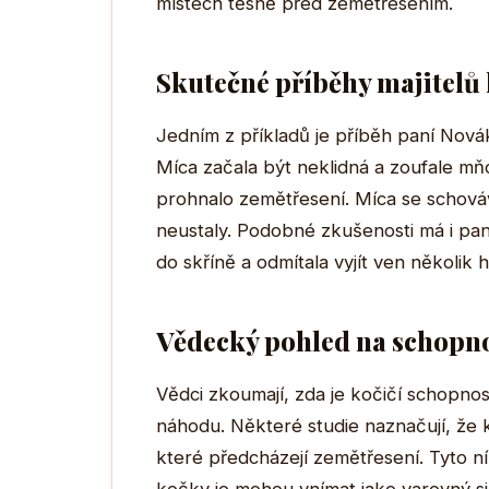
místech těsně před zemětřesením.
Skutečné příběhy majitelů
Jedním z příkladů je příběh paní Nováko
Míca začala být neklidná a zoufale mňo
prohnalo zemětřesení. Míca se schováva
neustaly. Podobné zkušenosti má i pan
do skříně a odmítala vyjít ven několik 
Vědecký pohled na schopno
Vědci zkoumají, zda je kočičí schopno
náhodu. Některé studie naznačují, že 
které předcházejí zemětřesení. Tyto níz