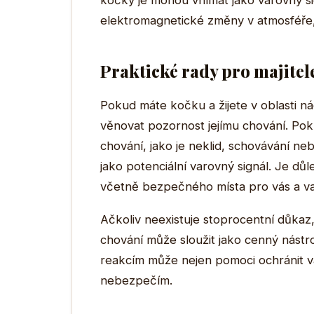
kočky je mohou vnímat jako varovný sig
elektromagnetické změny v atmosféře
Praktické rady pro majitel
Pokud máte kočku a žijete v oblasti 
věnovat pozornost jejímu chování. P
chování, jako je neklid, schovávání n
jako potenciální varovný signál. Je dů
včetně bezpečného místa pro vás a va
Ačkoliv neexistuje stoprocentní důkaz
chování může sloužit jako cenný nástro
reakcím může nejen pomoci ochránit va
nebezpečím.