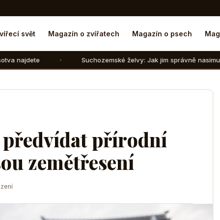
vířecí svět
Magazín o zvířatech
Magazín o psech
Mag
Suchozemské želvy: Jak jim správně nasimulovat zimní spáne
předvídat přírodní
jsou zemětřesení
zení