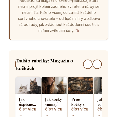
Redaktorka magazínu Zvířecí-jména.cz, která
neumí projít kolem žádného zvířete, aniž by se
neusmála. Píše o všem, co zajímá každého
správného chovatele – od tipů na hry a zábavu
až po rady, jak zvládnout každodenní soužití s
našimi zvířecími šéfy.
Další z rubriky: Magazín o
←
→
kočkách
Jak
Jak kočky
Proč
Jak kočičí
úspěšně
vnímají
kočky spí
vousky
seznámit
lidský
stočené
pomáhají
ČÍST VÍCE
ČÍST VÍCE
ČÍST VÍCE
ČÍST VÍCE
dvě kočky
smích a
do
určit zda
→
→
→
→