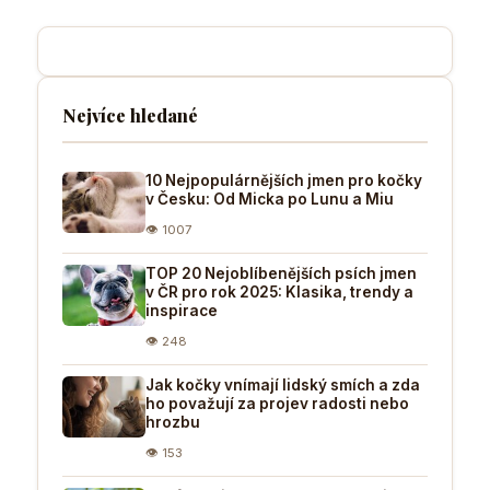
Nejvíce hledané
10 Nejpopulárnějších jmen pro kočky
v Česku: Od Micka po Lunu a Miu
👁 1007
TOP 20 Nejoblíbenějších psích jmen
v ČR pro rok 2025: Klasika, trendy a
inspirace
👁 248
Jak kočky vnímají lidský smích a zda
ho považují za projev radosti nebo
hrozbu
👁 153