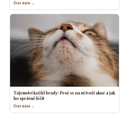
Číst dále →
Tajemství kočičí brady: Proč se na ní tvoří akné a jak
ho správně léčit
Číst dále →