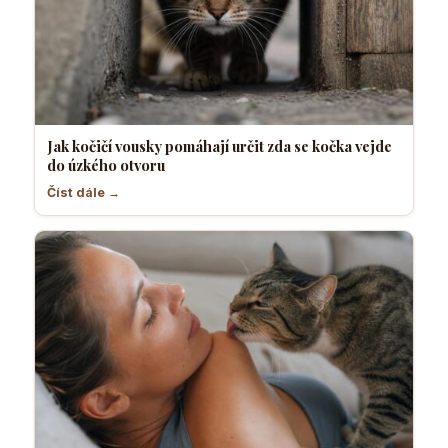
Jak kočičí vousky pomáhají určit zda se kočka vejde
do úzkého otvoru
Číst dále →