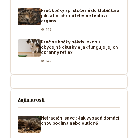
Proč kočky spí stočené do klubíčka a
jak si tím chrání tělesné teplo a
orgány
👁 143
Proč se kočky někdy leknou
obyčejné okurky a jak funguje jejich
obranný reflex
👁 142
Zajimavosti
Netradiční savci: Jak vypadá domácí
chov bodlína nebo outloně