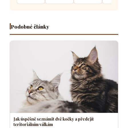
a předejít
zda ho
klubíčka a
se kočka
teritoriálním
považují
jak si tím
vejde do
válkám
za projev
chrání
úzkého
radosti
tělesné
otvoru
nebo
teplo a
Podobné články
hrozbu
orgány
Jak úspěšně seznámit dvě kočky a předejít
teritoriálním válkám