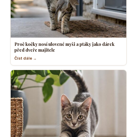
Proč kočky nosí ulovené myši a ptáky jako dárek
před dveře majitele
Číst dále →