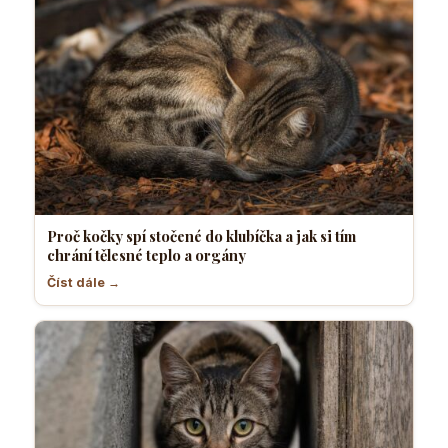
Proč kočky spí stočené do klubíčka a jak si tím
chrání tělesné teplo a orgány
Číst dále →