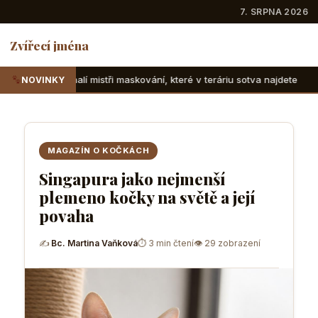
7. SRPNA 2026
Zvířecí jména
í mistři maskování, které v teráriu sotva najdete
Suchozems
NOVINKY
MAGAZÍN O KOČKÁCH
Singapura jako nejmenší
plemeno kočky na světě a její
povaha
✍
Bc. Martina Vaňková
⏱ 3 min čtení
👁 29 zobrazení