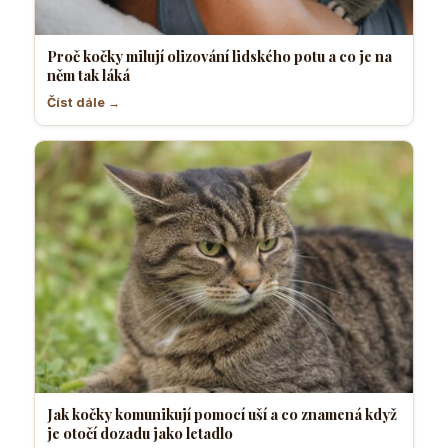
Proč kočky milují olizování lidského potu a co je na
něm tak láká
Číst dále →
Jak kočky komunikují pomocí uší a co znamená když
je otočí dozadu jako letadlo