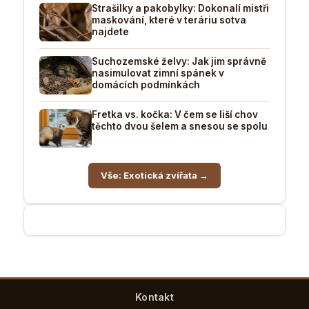
Strašilky a pakobylky: Dokonalí mistři
maskování, které v teráriu sotva
najdete
Suchozemské želvy: Jak jim správně
nasimulovat zimní spánek v
domácích podmínkách
Fretka vs. kočka: V čem se liší chov
těchto dvou šelem a snesou se spolu
Vše: Exotická zvířata →
Kontakt