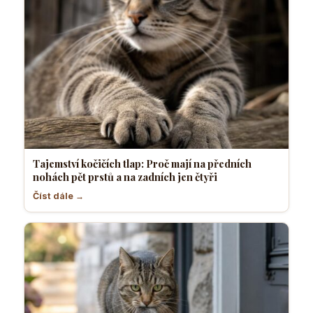
Tajemství kočičích tlap: Proč mají na předních
nohách pět prstů a na zadních jen čtyři
Číst dále →