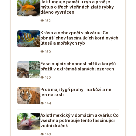
Jak funguje paměť u ryb a proč je
mýtus o třech vteřinách zlaté rybky
dávno vyvrácen
👁 152
Krása a nebezpečí v akváriu: Co
obnáší chov fascinujících korálových
útesů a mořských ryb
👁 150
Fascinující schopnost mlžů a korýšů
přežít v extrémně slaných jezerech
👁 150
Proč mají tygři pruhy i na kůži a ne
jen na srsti
👁 144
Axlotl mexický v domácím akváriu: Co
všechno potřebuje tento fascinující
vodní dráček
👁 143