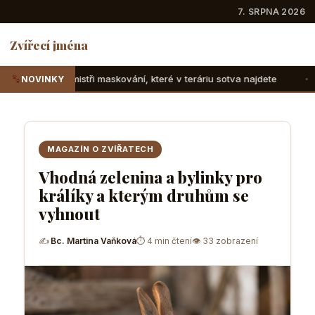
7. SRPNA 2026
Zvířecí jména
kování, které v teráriu sotva najdete
Suchozemské želvy: 
NOVINKY
MAGAZÍN O ZVÍŘATECH
Vhodná zelenina a bylinky pro
králíky a kterým druhům se
vyhnout
✍
Bc. Martina Vaňková
⏱ 4 min čtení
👁 33 zobrazení