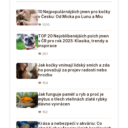
10 Nejpopulárnějších jmen pro kočky
v Česku: Od Micka po Lunu a Miu
👁 1010
TOP 20 Nejoblíbenějších psích jmen
v ČR pro rok 2025: Klasika, trendy a
inspirace
👁 251
Jak kočky vnímají lidský smích a zda
ho považují za projev radosti nebo
hrozbu
👁 154
Jak funguje paměť u ryb a proč je
mýtus o třech vteřinách zlaté rybky
dávno vyvrácen
👁 152
Krása a nebezpečí v akváriu: Co