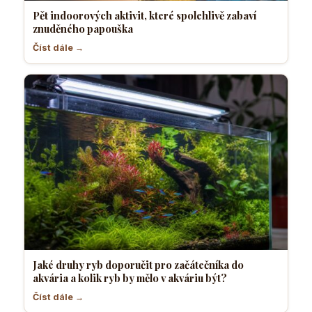
Pět indoorových aktivit, které spolehlivě zabaví
znuděného papouška
Číst dále →
Jaké druhy ryb doporučit pro začátečníka do
akvária a kolik ryb by mělo v akváriu být?
Číst dále →