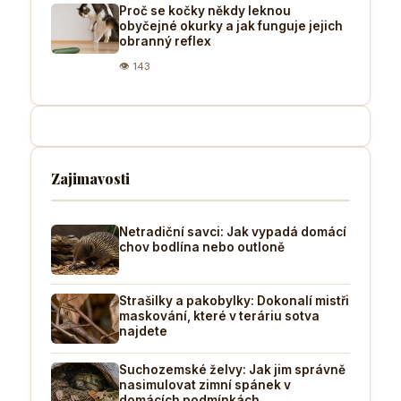
Proč se kočky někdy leknou
obyčejné okurky a jak funguje jejich
obranný reflex
👁 143
Zajimavosti
Netradiční savci: Jak vypadá domácí
chov bodlína nebo outloně
Strašilky a pakobylky: Dokonalí mistři
maskování, které v teráriu sotva
najdete
Suchozemské želvy: Jak jim správně
nasimulovat zimní spánek v
domácích podmínkách