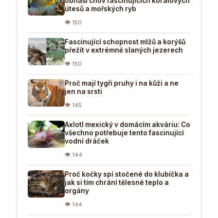
obnáší chov fascinujících korálových
útesů a mořských ryb
👁 150
Fascinující schopnost mlžů a korýšů
přežít v extrémně slaných jezerech
👁 150
Proč mají tygři pruhy i na kůži a ne
jen na srsti
👁 145
Axlotl mexický v domácím akváriu: Co
všechno potřebuje tento fascinující
vodní dráček
👁 144
Proč kočky spí stočené do klubíčka a
jak si tím chrání tělesné teplo a
orgány
👁 144