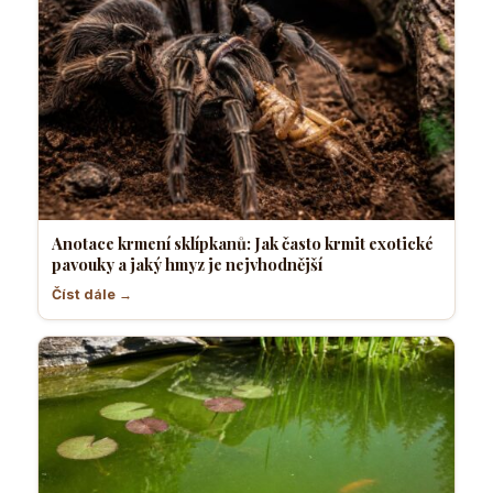
Anotace krmení sklípkanů: Jak často krmit exotické
pavouky a jaký hmyz je nejvhodnější
Číst dále →