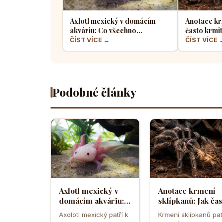
Axlotl mexický v domácím
Anotace kr
akváriu: Co všechno
často krmi
potřebuje tento fascinující
a jaký hmyz
ČÍST VÍCE →
ČÍST VÍCE 
vodní dráček
Podobné články
Axlotl mexický v
Anotace krmení
domácím akváriu:
sklípkanů: Jak ča
Co všechno
krmit exotické
Axolotl mexický patří k
Krmení sklípkanů pat
potřebuje tento
pavouky a jaký