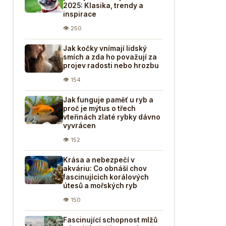
2025: Klasika, trendy a
inspirace
👁 250
Jak kočky vnímají lidský
smích a zda ho považují za
projev radosti nebo hrozbu
👁 154
Jak funguje paměť u ryb a
proč je mýtus o třech
vteřinách zlaté rybky dávno
vyvrácen
👁 152
Krása a nebezpečí v
akváriu: Co obnáší chov
fascinujících korálových
útesů a mořských ryb
👁 150
Fascinující schopnost mlžů