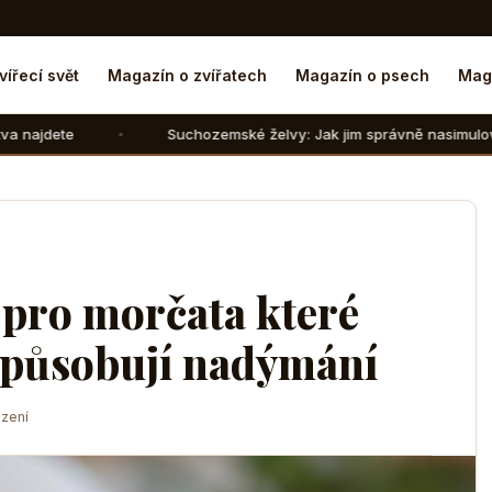
vířecí svět
Magazín o zvířatech
Magazín o psech
Mag
Suchozemské želvy: Jak jim správně nasimulovat zimní spánek 
pro morčata které
ezpůsobují nadýmání
zení