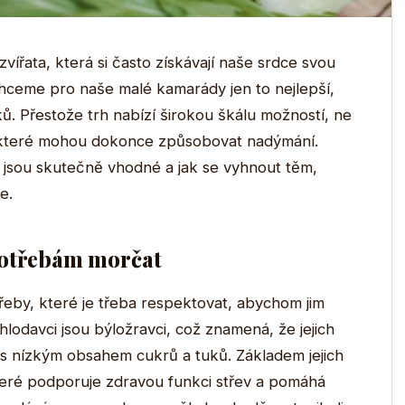
vířata, která si často získávají naše srdce svou
hceme pro naše malé kamarády jen to nejlepší,
ů. Přestože trh nabízí širokou škálu možností, ne
některé mohou dokonce způsobovat nadýmání.
 jsou skutečně vhodné a jak se vyhnout těm,
e.
potřebám morčat
řeby, které je třeba respektovat, abychom jim
lí hlodavci jsou býložravci, což znamená, že jejich
 s nízkým obsahem cukrů a tuků. Základem jejich
které podporuje zdravou funkci střev a pomáhá