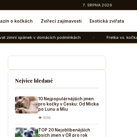
7. SRPNA 2026
azín o kočkách
Zvířecí zajímavosti
Exotická zvířata
v domácích podmínkách
Fretka vs. kočka: V čem se liší ch
Nejvíce hledané
10 Nejpopulárnějších jmen
pro kočky v Česku: Od Micka
po Lunu a Miu
👁 1010
TOP 20 Nejoblíbenějších
psích jmen v ČR pro rok