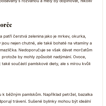
podávány s rozvahou a měly by doplňovat, nikoliv
morče
 patří čerstvá zelenina jako je mrkev, okurka,
 jsou nejen chutné, ale také bohaté na vitamíny a
o mazlíčka. Nedoporučuje se však dávat morčatům
 protože by mohly způsobit nadýmání. Ovoce,
 také součástí pamlskové diety, ale s mírou kvůli
ou k běžným pamlskům. Například petržel, bazalka
dporují trávení. Sušené bylinky mohou být ideální