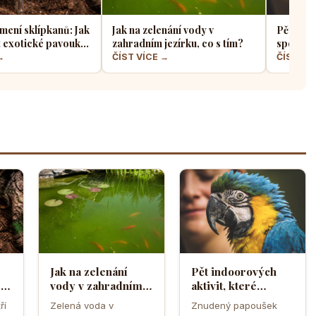
mení sklípkanů: Jak
Jak na zelenání vody v
Pět indo
t exotické pavouky
zahradním jezírku, co s tím?
spolehli
 je nejvhodnější
papouš
→
ČÍST VÍCE →
ČÍST VÍ
Jak na zelenání
Pět indoorových
sto
vody v zahradním
aktivit, které
jezírku, co s tím?
spolehlivě zabaví
ří
Zelená voda v
Znudený papoušek
znuděného