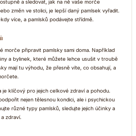
ostupně a sledovat, jak na ně vaše morče
bo změn ve stolici, je lepší daný pamlsek vyřadit.
ěkdy více, a pamlsků podávejte střídmě.
ků
é morče připravit pamlsky sami doma. Například
ny a bylinek, které můžete lehce usušit v troubě
y mají tu výhodu, že přesně víte, co obsahují, a
morčete.
e klíčový pro jejich celkové zdraví a pohodu.
dpořit nejen tělesnou kondici, ale i psychickou
jte různé typy pamlsků, sledujte jejich účinky a
 a zdraví.