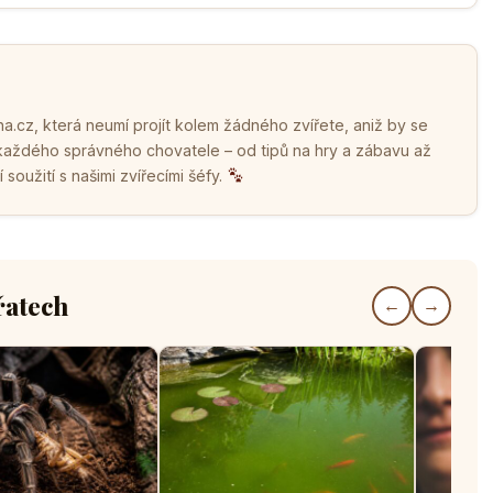
.cz, která neumí projít kolem žádného zvířete, aniž by se
 každého správného chovatele – od tipů na hry a zábavu až
soužití s našimi zvířecími šéfy.
řatech
←
→