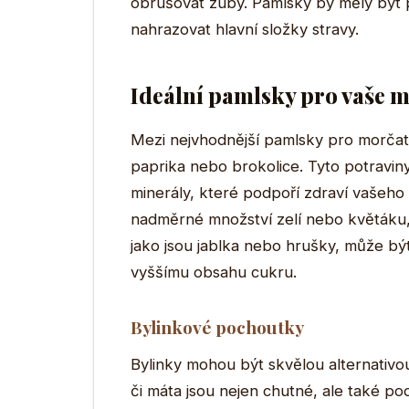
obrušovat zuby. Pamlsky by měly být 
nahrazovat hlavní složky stravy.
Ideální pamlsky pro vaše 
Mezi nejvhodnější pamlsky pro morčata
paprika nebo brokolice. Tyto potraviny
minerály, které podpoří zdraví vašeh
nadměrné množství zelí nebo květáku,
jako jsou jablka nebo hrušky, může být
vyššímu obsahu cukru.
Bylinkové pochoutky
Bylinky mohou být skvělou alternativ
či máta jsou nejen chutné, ale také po