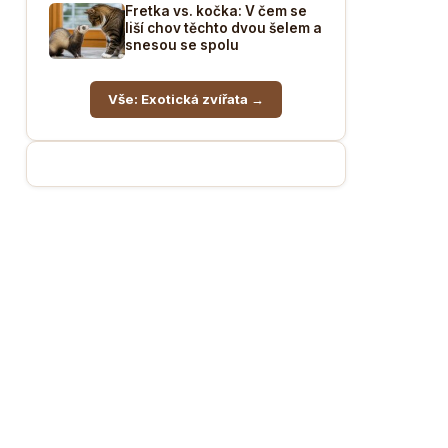
Fretka vs. kočka: V čem se
liší chov těchto dvou šelem a
snesou se spolu
Vše: Exotická zvířata →