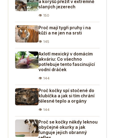
a korýšů přežít v extrémně
slaných jezerech
👁 150
Proč mají tygři pruhy i na
kůži a ne jen na srsti
👁 145
Axlotl mexický v domácím
akváriu: Co všechno
potřebuje tento fascinující
vodní dráček
👁 144
Proč kočky spí stočené do
klubíčka a jak si tím chrání
tělesné teplo a orgány
👁 144
Proč se kočky někdy leknou
obyčejné okurky a jak
funguje jejich obranný
reflex