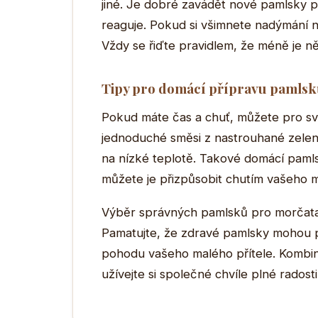
jiné. Je dobré zavádět nové pamlsky p
reaguje. Pokud si všimnete nadýmání ne
Vždy se řiďte pravidlem, že méně je n
Tipy pro domácí přípravu pamls
Pokud máte čas a chuť, můžete pro sv
jednoduché směsi z nastrouhané zeleni
na nízké teplotě. Takové domácí pamlsk
můžete je přizpůsobit chutím vašeho 
Výběr správných pamlsků pro morčata j
Pamatujte, že zdravé pamlsky mohou po
pohodu vašeho malého přítele. Kombinu
užívejte si společné chvíle plné radosti