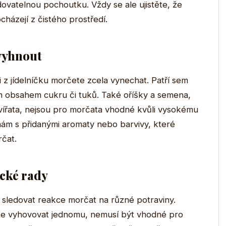
ovatelnou pochoutku. Vždy se ale ujistěte, že
házejí z čistého prostředí.
 vyhnout
i z jídelníčku morčete zcela vynechat. Patří sem
 obsahem cukru či tuků. Také oříšky a semena,
zvířata, nejsou pro morčata vhodné kvůli vysokému
nám s přidanými aromaty nebo barvivy, které
rčat.
ické rady
té sledovat reakce morčat na různé potraviny.
že vyhovovat jednomu, nemusí být vhodné pro