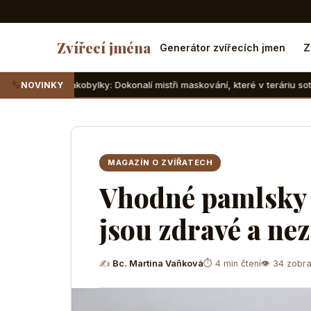
Zvířecí jména
Generátor zvířecích jmen
Z
obylky: Dokonalí mistři maskování, které v teráriu sotva najdete
NOVINKY
MAGAZÍN O ZVÍŘATECH
Vhodné pamlsky 
jsou zdravé a n
✍
Bc. Martina Vaňková
⏱ 4 min čtení
👁 34 zobra