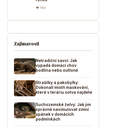
👁 143
Zajimavosti
Netradiční savci: Jak
vypadá domácí chov
bodlína nebo outloně
Strašilky a pakobylky:
Dokonalí mistři maskování,
které v teráriu sotva najdete
Suchozemské želvy: Jak jim
správně nasimulovat zimní
spánek v domácích
podmínkách