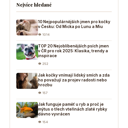
Nejvíce hledané
10 Nejpopulárnějších jmen pro kočky
v Česku: Od Micka po Lunu a Miu
👁 1014
TOP 20 Nejoblíbenějších psích jmen
v ČR pro rok 2025: Klasika, trendy a
inspirace
👁 252
Jak kočky vnímají lidský smích a zda
ho považují za projev radosti nebo
hrozbu
👁 157
Jak funguje paměť u ryb a proč je
mýtus o třech vteřinách zlaté rybky
dávno vyvrácen
👁 154