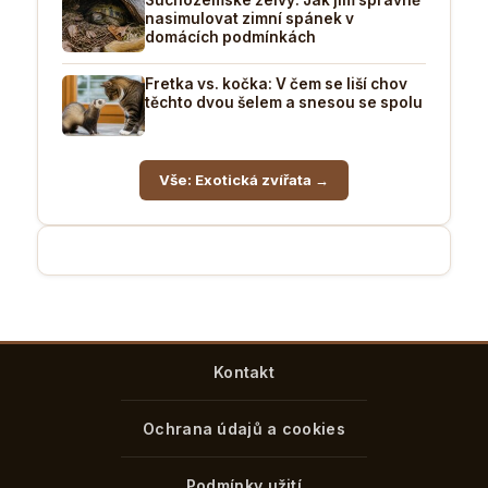
nasimulovat zimní spánek v
domácích podmínkách
Fretka vs. kočka: V čem se liší chov
těchto dvou šelem a snesou se spolu
Vše: Exotická zvířata →
Kontakt
Ochrana údajů a cookies
Podmínky užití