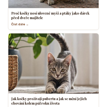
Proč kočky nosí ulovené myši a ptáky jako dárek
před dveře majitele
Číst dále →
Jak kočky prožívají pubertu a jak se mění jejich
chování kolem půl roku života