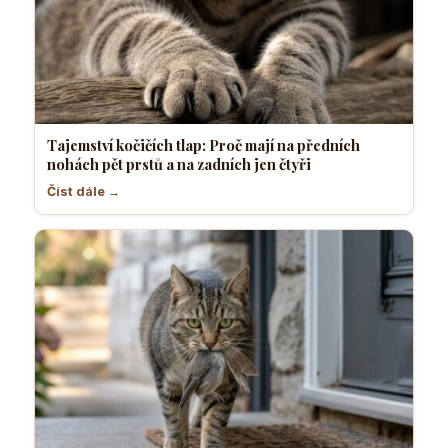
Tajemství kočičích tlap: Proč mají na předních
nohách pět prstů a na zadních jen čtyři
Číst dále →