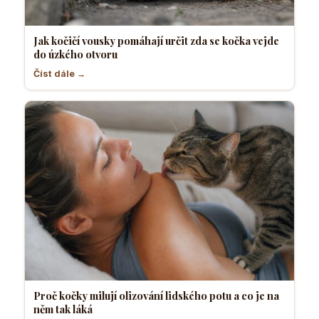
Jak kočičí vousky pomáhají určit zda se kočka vejde
do úzkého otvoru
Číst dále →
Proč kočky milují olizování lidského potu a co je na
něm tak láká