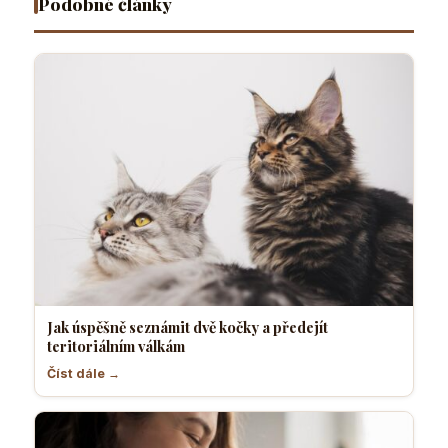
Podobné články
hrozbu
orgány
Jak úspěšně seznámit dvě kočky a předejít
teritoriálním válkám
Číst dále →