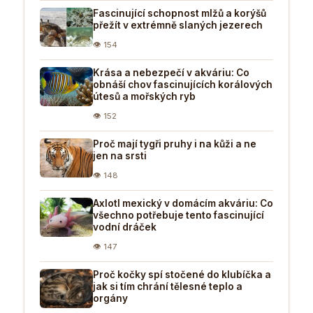
Fascinující schopnost mlžů a korýšů
přežít v extrémně slaných jezerech
👁 154
Krása a nebezpečí v akváriu: Co
obnáší chov fascinujících korálových
útesů a mořských ryb
👁 152
Proč mají tygři pruhy i na kůži a ne
jen na srsti
👁 148
Axlotl mexický v domácím akváriu: Co
všechno potřebuje tento fascinující
vodní dráček
👁 147
Proč kočky spí stočené do klubíčka a
jak si tím chrání tělesné teplo a
orgány