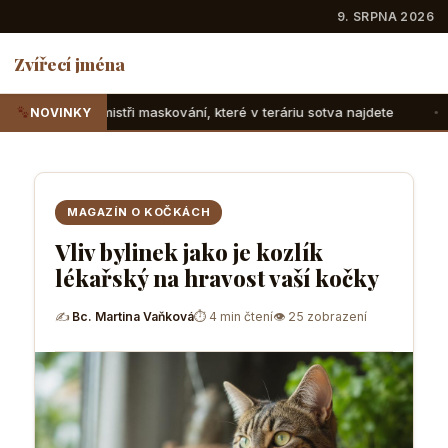
9. SRPNA 2026
Zvířecí jména
maskování, které v teráriu sotva najdete
Suchozemské želv
NOVINKY
MAGAZÍN O KOČKÁCH
Vliv bylinek jako je kozlík
lékařský na hravost vaší kočky
✍
Bc. Martina Vaňková
⏱ 4 min čtení
👁 25 zobrazení