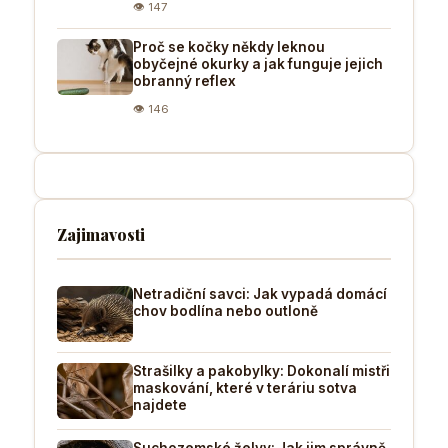
👁 147
Proč se kočky někdy leknou
obyčejné okurky a jak funguje jejich
obranný reflex
👁 146
Zajimavosti
Netradiční savci: Jak vypadá domácí
chov bodlína nebo outloně
Strašilky a pakobylky: Dokonalí mistři
maskování, které v teráriu sotva
najdete
Suchozemské želvy: Jak jim správně