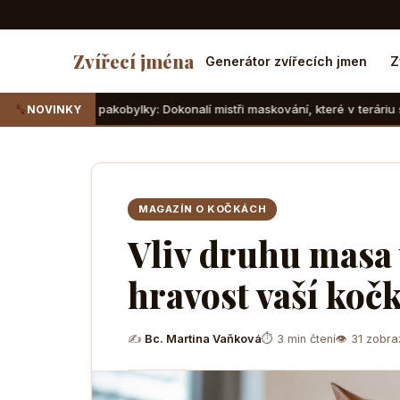
Zvířecí jména
Generátor zvířecích jmen
Z
 pakobylky: Dokonalí mistři maskování, které v teráriu sotva najdete
NOVINKY
MAGAZÍN O KOČKÁCH
Vliv druhu masa 
hravost vaší koč
✍
Bc. Martina Vaňková
⏱ 3 min čtení
👁 31 zobra