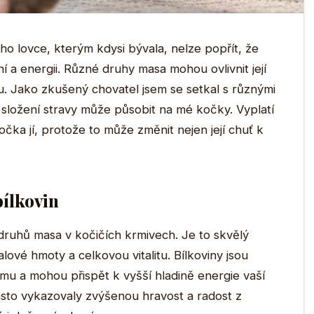
o lovce, kterým kdysi bývala, nelze popřít, že
ání a energii. Různé druhy masa mohou ovlivnit její
u. Jako zkušený chovatel jsem se setkal s různými
 složení stravy může působit na mé kočky. Vyplatí
ka jí, protože to může změnit nejen její chuť k
bílkovin
 druhů masa v kočičích krmivech. Je to skvělý
alové hmoty a celkovou vitalitu. Bílkoviny jsou
mu a mohou přispět k vyšší hladině energie vaší
sto vykazovaly zvýšenou hravost a radost z