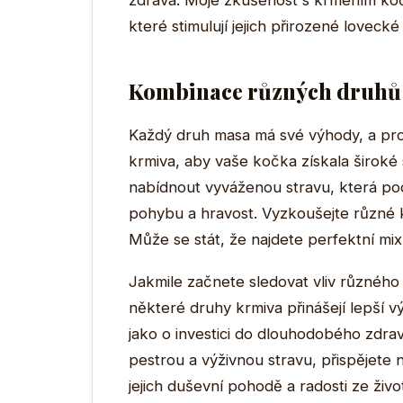
zdravá. Moje zkušenost s krmením koče
které stimulují jejich přirozené lovecké 
Kombinace různých druhů
Každý druh masa má své výhody, a pro
krmiva, aby vaše kočka získala širok
nabídnout vyváženou stravu, která podp
pohybu a hravost. Vyzkoušejte různé 
Může se stát, že najdete perfektní mix
Jakmile začnete sledovat vliv různého 
některé druhy krmiva přinášejí lepší v
jako o investici do dlouhodobého zdrav
pestrou a výživnou stravu, přispějete n
jejich duševní pohodě a radosti ze živo