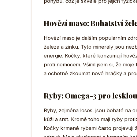
pohybu, což je skvělé pro jejich fyzické
Hovězí maso: Bohatství žel
Hovězí maso je dalším populárním zdro
železa a zinku. Tyto minerály jsou nez
energie. Kočky, které konzumují hovězí
proti nemocem. Všiml jsem si, že moje k
a ochotné zkoumat nové hračky a pros
Ryby: Omega-3 pro lesklou 
Ryby, zejména losos, jsou bohaté na o
kůži a srst. Kromě toho mají ryby prot
Kočky krmené rybami často projevují živ