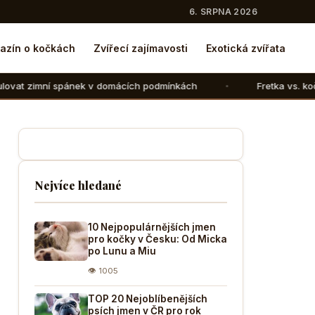
6. SRPNA 2026
azín o kočkách
Zvířecí zajímavosti
Exotická zvířata
nek v domácích podmínkách
Fretka vs. kočka: V čem se liš
Nejvíce hledané
10 Nejpopulárnějších jmen
pro kočky v Česku: Od Micka
po Lunu a Miu
👁 1005
TOP 20 Nejoblíbenějších
psích jmen v ČR pro rok