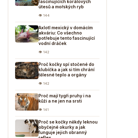
fascinujících korálových
útesů a mořských ryb
👁 144
Axlotl mexický v domácím
akváriu: Co všechno
potřebuje tento fascinující
vodní dráček
👁 142
Proč kočky spí stočené do
klubíčka a jak si tím chrání
tělesné teplo a orgány
👁 142
Proč mají tygři pruhy i na
kůži a ne jen na srsti
👁 141
Proč se kočky někdy leknou
obyčejné okurky a jak
funguje jejich obranný
reflex