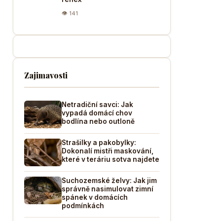
👁 141
Zajimavosti
Netradiční savci: Jak
vypadá domácí chov
bodlína nebo outloně
Strašilky a pakobylky:
Dokonalí mistři maskování,
které v teráriu sotva najdete
Suchozemské želvy: Jak jim
správně nasimulovat zimní
spánek v domácích
podmínkách