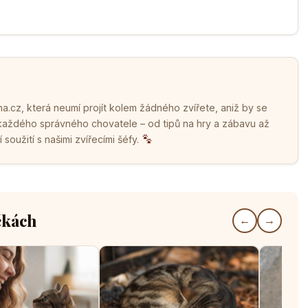
.cz, která neumí projít kolem žádného zvířete, aniž by se
 každého správného chovatele – od tipů na hry a zábavu až
soužití s našimi zvířecími šéfy.
čkách
←
→