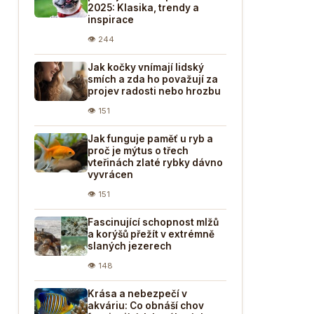
2025: Klasika, trendy a
inspirace
👁 244
Jak kočky vnímají lidský
smích a zda ho považují za
projev radosti nebo hrozbu
👁 151
Jak funguje paměť u ryb a
proč je mýtus o třech
vteřinách zlaté rybky dávno
vyvrácen
👁 151
Fascinující schopnost mlžů
a korýšů přežít v extrémně
slaných jezerech
👁 148
Krása a nebezpečí v
akváriu: Co obnáší chov