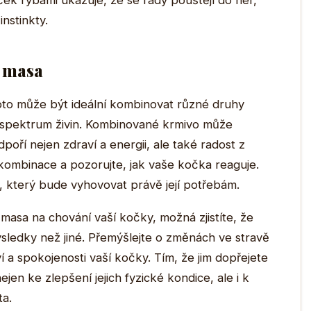
k rybami ukazuje, že se rády pouštějí do her,
instinkty.
 masa
to může být ideální kombinovat různé druhy
é spektrum živin. Kombinované krmivo může
oří nejen zdraví a energii, ale také radost z
kombinace a pozorujte, jak vaše kočka reaguje.
, který bude vyhovovat právě její potřebám.
masa na chování vaší kočky, možná zjistíte, že
ýsledky než jiné. Přemýšlejte o změnách ve stravě
í a spokojenosti vaší kočky. Tím, že jim dopřejete
ejen ke zlepšení jejich fyzické kondice, ale i k
ta.