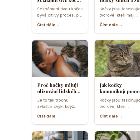
a předejít
ho považují za
Seznámení dvou koček
Kočky jsou fascinujíc
teritoriálním
projev radosti n
bývá citlivý proces, při
tvorové, kteří mají
válkám
hrozbu
němž rozhodují první
vlastní způsob
Číst dále →
Číst dále →
minuty, pachy,
komunikace a vnímá
prostředí i…
světa. Když se…
Proč kočky milují
Jak kočky
olizování lidského
komunikují pomo
potu a co je na něm
uší a co znamená
Je to tak trochu
Kočky jsou fascinujíc
tak láká
když je otočí
zvláštní zvyk, když
tvorové, kteří
dozadu jako letad
vaše kočka přijde a
komunikují mnoha
Číst dále →
Číst dále →
začne vám olizovat…
způsoby, ale často
podceňovaným
prostředkem jejich
vyjádření…