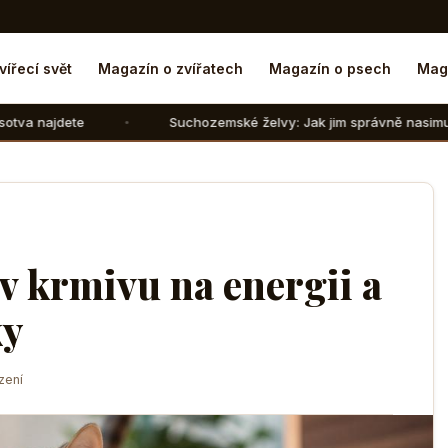
vířecí svět
Magazín o zvířatech
Magazín o psech
Mag
Suchozemské želvy: Jak jim správně nasimulovat zimní spá
v krmivu na energii a
ky
zení