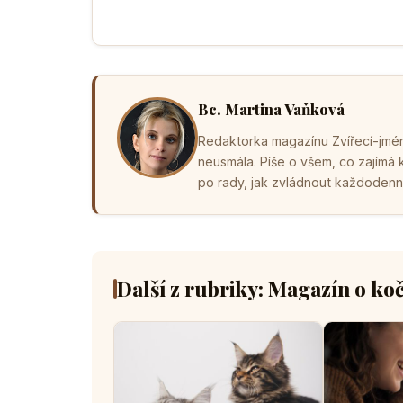
Bc. Martina Vaňková
Redaktorka magazínu Zvířecí-jména
neusmála. Píše o všem, co zajímá
po rady, jak zvládnout každodenní 
Další z rubriky: Magazín o ko