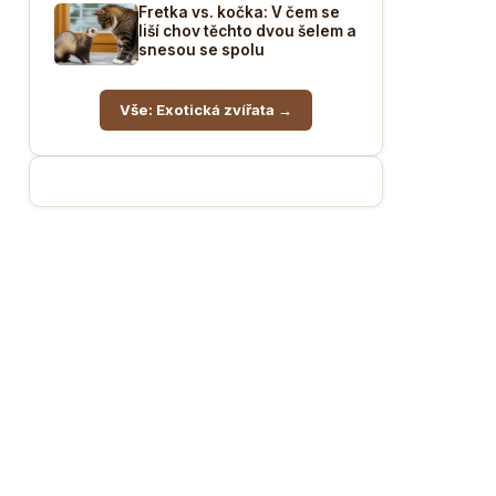
Fretka vs. kočka: V čem se
liší chov těchto dvou šelem a
snesou se spolu
Vše: Exotická zvířata →