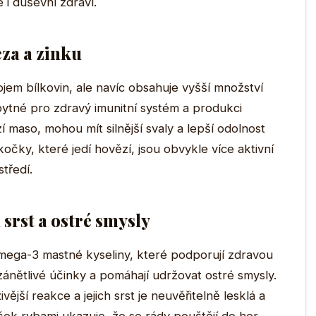
 i duševní zdraví.
eza a zinku
jem bílkovin, ale navíc obsahuje vyšší množství
bytné pro zdravý imunitní systém a produkci
 maso, mohou mít silnější svaly a lepší odolnost
očky, které jedí hovězí, jsou obvykle více aktivní
tředí.
srst a ostré smysly
mega-3 mastné kyseliny, které podporují zdravou
izánětlivé účinky a pomáhají udržovat ostré smysly.
ější reakce a jejich srst je neuvěřitelně lesklá a