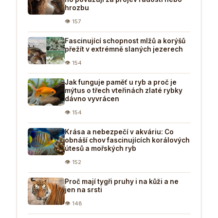
hrozbu
👁 157
Fascinující schopnost mlžů a korýšů
přežít v extrémně slaných jezerech
👁 154
Jak funguje paměť u ryb a proč je
mýtus o třech vteřinách zlaté rybky
dávno vyvrácen
👁 154
Krása a nebezpečí v akváriu: Co
obnáší chov fascinujících korálových
útesů a mořských ryb
👁 152
Proč mají tygři pruhy i na kůži a ne
jen na srsti
👁 148