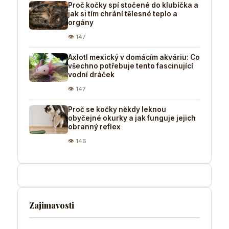
Proč kočky spí stočené do klubíčka a
jak si tím chrání tělesné teplo a
orgány
👁 147
Axlotl mexický v domácím akváriu: Co
všechno potřebuje tento fascinující
vodní dráček
👁 147
Proč se kočky někdy leknou
obyčejné okurky a jak funguje jejich
obranný reflex
👁 146
Zajimavosti