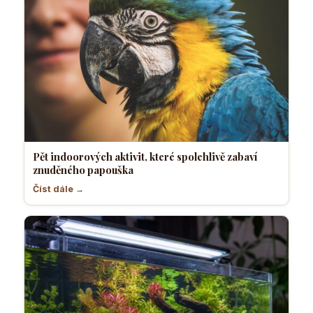
Pět indoorových aktivit, které spolehlivě zabaví
znuděného papouška
Číst dále →