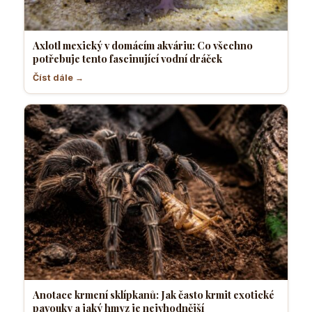
Axlotl mexický v domácím akváriu: Co všechno
potřebuje tento fascinující vodní dráček
Číst dále →
Anotace krmení sklípkanů: Jak často krmit exotické
pavouky a jaký hmyz je nejvhodnější