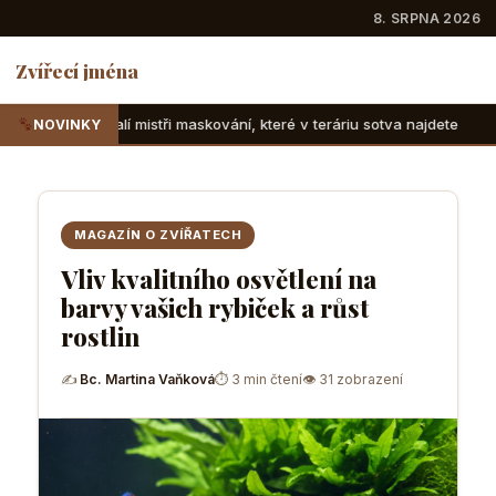
8. SRPNA 2026
Zvířecí jména
ři maskování, které v teráriu sotva najdete
Suchozemské ž
NOVINKY
MAGAZÍN O ZVÍŘATECH
Vliv kvalitního osvětlení na
barvy vašich rybiček a růst
rostlin
✍
Bc. Martina Vaňková
⏱ 3 min čtení
👁 31 zobrazení