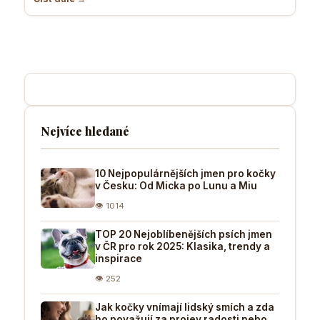
Nejvíce hledané
10 Nejpopulárnějších jmen pro kočky
v Česku: Od Micka po Lunu a Miu
👁 1014
TOP 20 Nejoblíbenějších psích jmen
v ČR pro rok 2025: Klasika, trendy a
inspirace
👁 252
Jak kočky vnímají lidský smích a zda
ho považují za projev radosti nebo