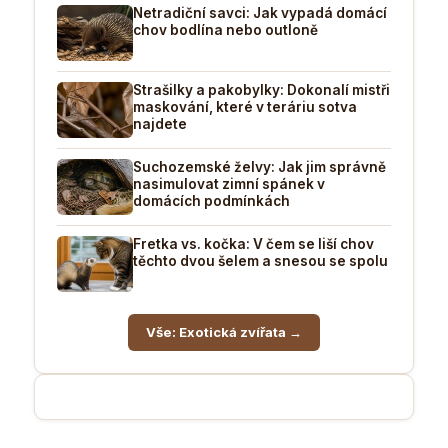
Netradiční savci: Jak vypadá domácí
chov bodlína nebo outloně
Strašilky a pakobylky: Dokonalí mistři
maskování, které v teráriu sotva
najdete
Suchozemské želvy: Jak jim správně
nasimulovat zimní spánek v
domácích podmínkách
Fretka vs. kočka: V čem se liší chov
těchto dvou šelem a snesou se spolu
Vše: Exotická zvířata →