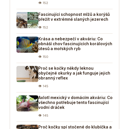
👁 152
Fascinující schopnost mlžů a korýšů
přežít v extrémně slaných jezerech
👁 152
Krása a nebezpečí v akváriu: Co
obnáší chov fascinujících korálových
útesů a mořských ryb
👁 150
Proč se kočky někdy leknou
obyčejné okurky a jak funguje jejich
obranný reflex
👁 145
Axlotl mexický v domácím akváriu: Co
všechno potřebuje tento fascinující
vodní dráček
👁 145
Proč kočky spí stočené do klubíčka a