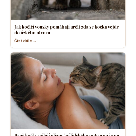
Jak kočičí vousky pomáhají určit zda se kočka vejde
do úzkého otvoru
Číst dále →
Proč kočky milují olizování lidského potu a co je na