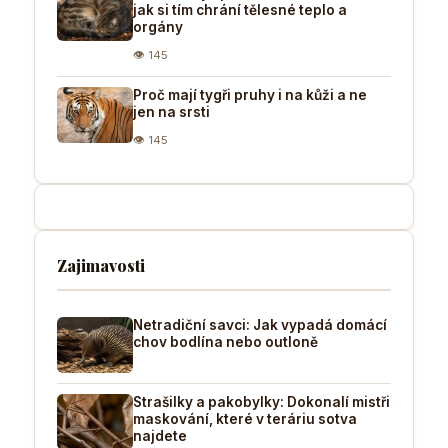
jak si tím chrání tělesné teplo a
orgány
👁 145
Proč mají tygři pruhy i na kůži a ne
jen na srsti
👁 145
Zajimavosti
Netradiční savci: Jak vypadá domácí
chov bodlína nebo outloně
Strašilky a pakobylky: Dokonalí mistři
maskování, které v teráriu sotva
najdete