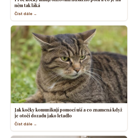
něm tak láká
Číst dále →
Jak kočky komunikují pomocí uší a co znamená když
je otočí dozadu jako letadlo
Číst dále →