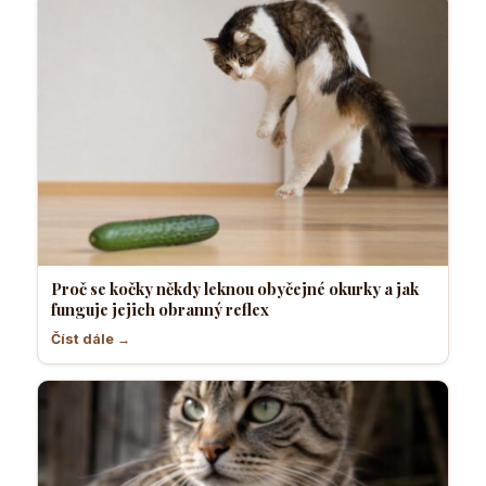
Proč se kočky někdy leknou obyčejné okurky a jak
funguje jejich obranný reflex
Číst dále →