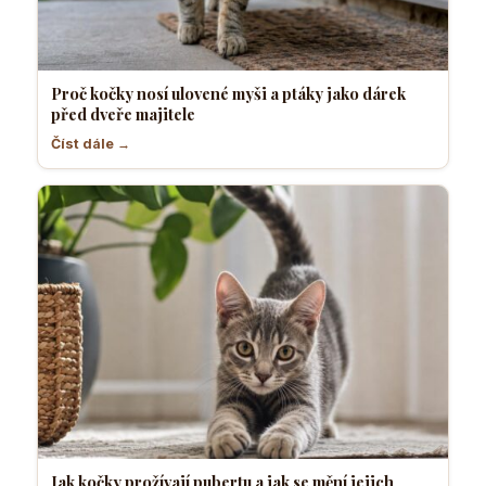
Proč kočky nosí ulovené myši a ptáky jako dárek
před dveře majitele
Číst dále →
Jak kočky prožívají pubertu a jak se mění jejich