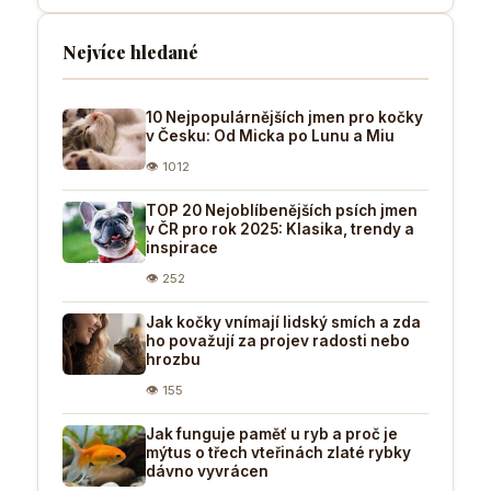
Nejvíce hledané
10 Nejpopulárnějších jmen pro kočky
v Česku: Od Micka po Lunu a Miu
👁 1012
TOP 20 Nejoblíbenějších psích jmen
v ČR pro rok 2025: Klasika, trendy a
inspirace
👁 252
Jak kočky vnímají lidský smích a zda
ho považují za projev radosti nebo
hrozbu
👁 155
Jak funguje paměť u ryb a proč je
mýtus o třech vteřinách zlaté rybky
dávno vyvrácen