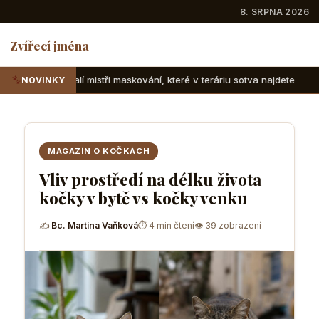
8. SRPNA 2026
Zvířecí jména
tři maskování, které v teráriu sotva najdete
Suchozemské 
NOVINKY
MAGAZÍN O KOČKÁCH
Vliv prostředí na délku života
kočky v bytě vs kočky venku
✍
Bc. Martina Vaňková
⏱ 4 min čtení
👁 39 zobrazení