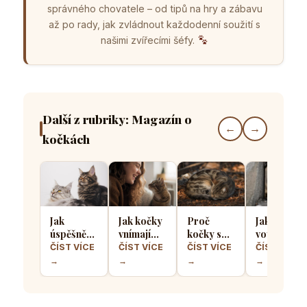
správného chovatele – od tipů na hry a zábavu
až po rady, jak zvládnout každodenní soužití s
našimi zvířecími šéfy.
Další z rubriky: Magazín o
←
→
kočkách
Jak
Jak kočky
Proč
Jak kočičí
úspěšně
vnímají
kočky spí
vousky
seznámit
lidský
stočené
pomáhají
ČÍST VÍCE
ČÍST VÍCE
ČÍST VÍCE
ČÍST VÍCE
dvě kočky
smích a
do
určit zda
→
→
→
→
a předejít
zda ho
klubíčka a
se kočka
teritoriálním
považují
jak si tím
vejde do
válkám
za projev
chrání
úzkého