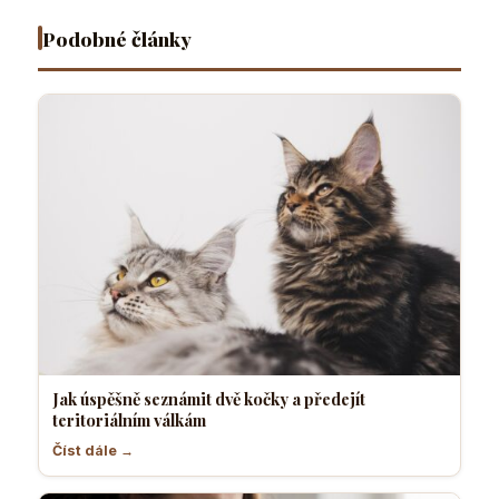
radosti
tělesné
otvoru
nebo
teplo a
Podobné články
hrozbu
orgány
Jak úspěšně seznámit dvě kočky a předejít
teritoriálním válkám
Číst dále →