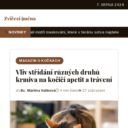
7. SRPNA 2026
Zvířecí jména
tři maskování, které v teráriu sotva najdete
Suchozemské ž
NOVINKY
MAGAZÍN O KOČKÁCH
Vliv střídání různých druhů
krmiva na kočičí apetit a trávení
✍
Bc. Martina Vaňková
⏱ 4 min čtení
👁 27 zobrazení