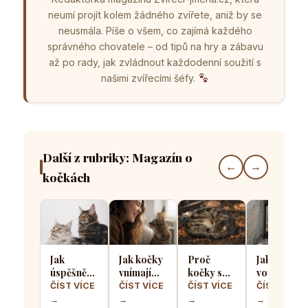
neumí projít kolem žádného zvířete, aniž by se
neusmála. Píše o všem, co zajímá každého
správného chovatele – od tipů na hry a zábavu
až po rady, jak zvládnout každodenní soužití s
našimi zvířecími šéfy.
Další z rubriky: Magazín o
←
→
kočkách
Jak
Jak kočky
Proč
Jak kočičí
úspěšně
vnímají
kočky spí
vousky
seznámit
lidský
stočené
pomáhají
ČÍST VÍCE
ČÍST VÍCE
ČÍST VÍCE
ČÍST VÍCE
dvě kočky
smích a
do
určit zda
→
→
→
→