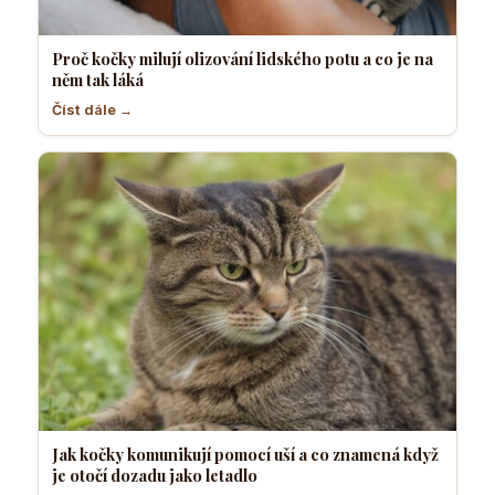
Proč kočky milují olizování lidského potu a co je na
něm tak láká
Číst dále →
Jak kočky komunikují pomocí uší a co znamená když
je otočí dozadu jako letadlo