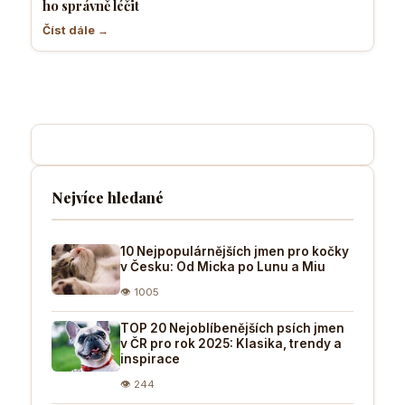
ho správně léčit
Číst dále →
Nejvíce hledané
10 Nejpopulárnějších jmen pro kočky
v Česku: Od Micka po Lunu a Miu
👁 1005
TOP 20 Nejoblíbenějších psích jmen
v ČR pro rok 2025: Klasika, trendy a
inspirace
👁 244