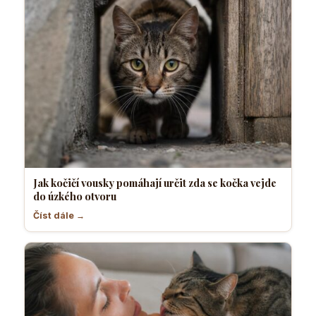
Jak kočičí vousky pomáhají určit zda se kočka vejde
do úzkého otvoru
Číst dále →