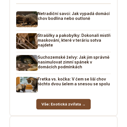
Netradiční savci: Jak vypadá domácí
chov bodlína nebo outloně
Strašilky a pakobylky: Dokonalí mistři
maskování, které v teráriu sotva
najdete
Suchozemské želvy: Jak jim správně
nasimulovat zimní spánek v
domácích podmínkách
Fretka vs. kočka: V čem se liší chov
těchto dvou šelem a snesou se spolu
Vše: Exotická zvířata →