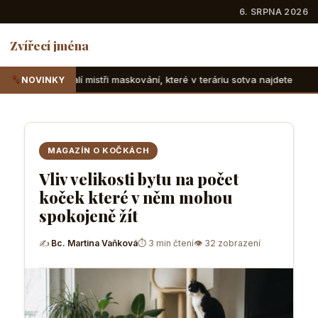
6. SRPNA 2026
Zvířecí jména
tři maskování, které v teráriu sotva najdete
Suchozemské 
NOVINKY
MAGAZÍN O KOČKÁCH
Vliv velikosti bytu na počet
koček které v něm mohou
spokojeně žít
✍
Bc. Martina Vaňková
⏱ 3 min čtení
👁 32 zobrazení