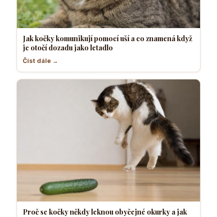
Jak kočky komunikují pomocí uší a co znamená když
je otočí dozadu jako letadlo
Číst dále →
Proč se kočky někdy leknou obyčejné okurky a jak