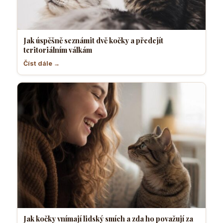
Jak úspěšně seznámit dvě kočky a předejít
teritoriálním válkám
Číst dále →
Jak kočky vnímají lidský smích a zda ho považují za