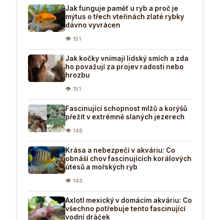
Jak funguje paměť u ryb a proč je
mýtus o třech vteřinách zlaté rybky
dávno vyvrácen
👁 151
Jak kočky vnímají lidský smích a zda
ho považují za projev radosti nebo
hrozbu
👁 151
Fascinující schopnost mlžů a korýšů
přežít v extrémně slaných jezerech
👁 148
Krása a nebezpečí v akváriu: Co
obnáší chov fascinujících korálových
útesů a mořských ryb
👁 143
Axlotl mexický v domácím akváriu: Co
všechno potřebuje tento fascinující
vodní dráček