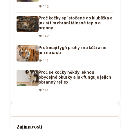
👁 142
Proč kočky spí stočené do klubíčka a
jak si tím chrání tělesné teplo a
orgány
👁 142
Proč mají tygři pruhy i na kůži a ne
jen na srsti
👁 141
Proč se kočky někdy leknou
obyčejné okurky a jak funguje jejich
obranný reflex
👁 141
Zajimavosti