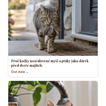
Proč kočky nosí ulovené myši a ptáky jako dárek
před dveře majitele
Číst dále →