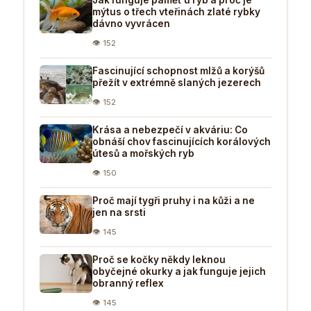
mýtus o třech vteřinách zlaté rybky
dávno vyvrácen
👁 152
Fascinující schopnost mlžů a korýšů
přežít v extrémně slaných jezerech
👁 152
Krása a nebezpečí v akváriu: Co
obnáší chov fascinujících korálových
útesů a mořských ryb
👁 150
Proč mají tygři pruhy i na kůži a ne
jen na srsti
👁 145
Proč se kočky někdy leknou
obyčejné okurky a jak funguje jejich
obranný reflex
👁 145