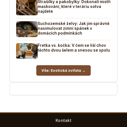
Strašilky a pakobylky: Dokonalí mistři
maskování, které v teráriu sotva
najdete
Suchozemské želvy: Jak jim správně
nasimulovat zimní spánek v
domácích podmínkách
Fretka vs. kočka: V čem se liší chov
těchto dvou šelem a snesou se spolu
Vše: Exotická zvířata →
Kontakt