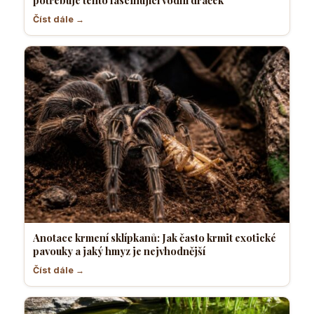
Číst dále →
Anotace krmení sklípkanů: Jak často krmit exotické
pavouky a jaký hmyz je nejvhodnější
Číst dále →