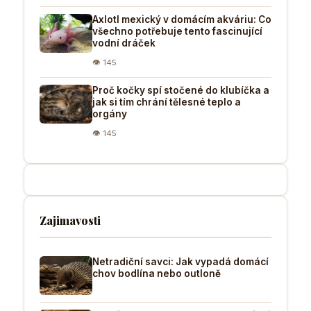
Axlotl mexický v domácím akváriu: Co
všechno potřebuje tento fascinující
vodní dráček
👁 145
Proč kočky spí stočené do klubíčka a
jak si tím chrání tělesné teplo a
orgány
👁 145
Zajimavosti
Netradiční savci: Jak vypadá domácí
chov bodlína nebo outloně