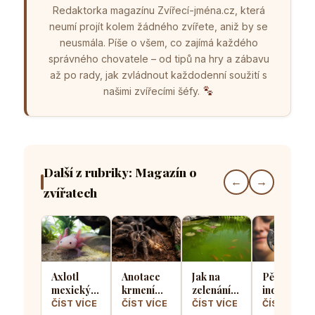
Redaktorka magazínu Zvířecí-jména.cz, která
neumí projít kolem žádného zvířete, aniž by se
neusmála. Píše o všem, co zajímá každého
správného chovatele – od tipů na hry a zábavu
až po rady, jak zvládnout každodenní soužití s
našimi zvířecími šéfy.
Další z rubriky: Magazín o
←
→
zvířatech
Axlotl
Anotace
Jak na
Pět
mexický v
krmení
zelenání
indoorový
domácím
sklípkanů:
vody v
aktivit,
ČÍST VÍCE
ČÍST VÍCE
ČÍST VÍCE
ČÍST VÍCE