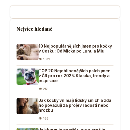
Nejvíce hledané
10 Nejpopulárnějších jmen pro kočky
v Česku: Od Micka po Lunu a Miu
👁 1012
TOP 20 Nejoblíbenějších psích jmen
v ČR pro rok 2025: Klasika, trendy a
inspirace
👁 251
Jak kočky vnímají lidský smích a zda
ho považují za projev radosti nebo
hrozbu
👁 155
Jak funguje paměť u ryb a proč je