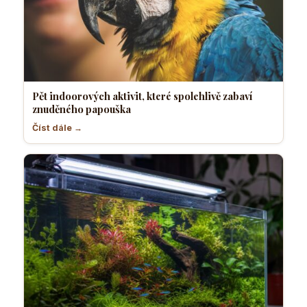
Pět indoorových aktivit, které spolehlivě zabaví
znuděného papouška
Číst dále →