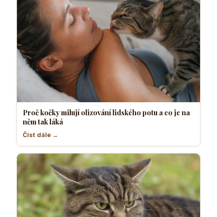
Proč kočky milují olizování lidského potu a co je na
něm tak láká
Číst dále →