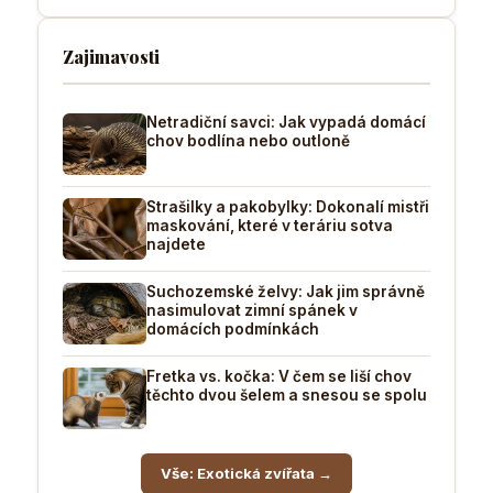
Zajimavosti
Netradiční savci: Jak vypadá domácí
chov bodlína nebo outloně
Strašilky a pakobylky: Dokonalí mistři
maskování, které v teráriu sotva
najdete
Suchozemské želvy: Jak jim správně
nasimulovat zimní spánek v
domácích podmínkách
Fretka vs. kočka: V čem se liší chov
těchto dvou šelem a snesou se spolu
Vše: Exotická zvířata →