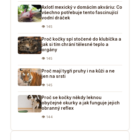
Axlotl mexický v domácím akváriu: Co
všechno potřebuje tento fascinující
vodní dráček
👁 145
Proč kočky spí stočené do klubíčka a
jak si tím chrání tělesné teplo a
orgány
👁 145
Proč mají tygři pruhy i na kůži a ne
jen na srsti
👁 145
Proč se kočky někdy leknou
obyčejné okurky a jak funguje jejich
obranný reflex
👁 144