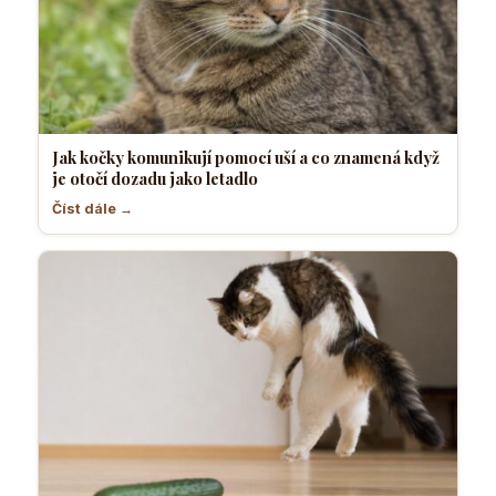
Jak kočky komunikují pomocí uší a co znamená když
je otočí dozadu jako letadlo
Číst dále →