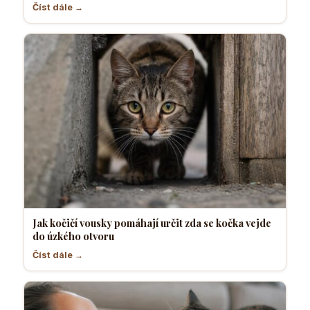
Číst dále →
Jak kočičí vousky pomáhají určit zda se kočka vejde
do úzkého otvoru
Číst dále →