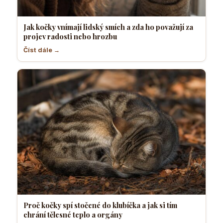
Jak kočky vnímají lidský smích a zda ho považují za
projev radosti nebo hrozbu
Číst dále →
Proč kočky spí stočené do klubíčka a jak si tím
chrání tělesné teplo a orgány