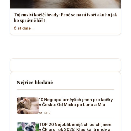
Tajemství kočičí brady: Proč se na ní tvoří akné a jak
ho správně léčit
Číst dále →
Nejvíce hledané
10 Nejpopulárnějších jmen pro kočky
v Česku: Od Micka po Lunu a Miu
👁 1012
TOP 20 Nejoblíbenějších psích jmen
v ČR pro rok 2025: Klasika, trendy a