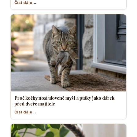
Číst dále →
Proč kočky nosí ulovené myši a ptáky jako dárek
před dveře majitele
Číst dále →