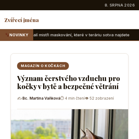
8. SRPNA 2026
Zvířecí jména
tři maskování, které v teráriu sotva najdete
Suchozemské ž
NOVINKY
MAGAZÍN O KOČKÁCH
Význam čerstvého vzduchu pro
kočky v bytě a bezpečné větrání
✍
Bc. Martina Vaňková
⏱ 4 min čtení
👁 52 zobrazení