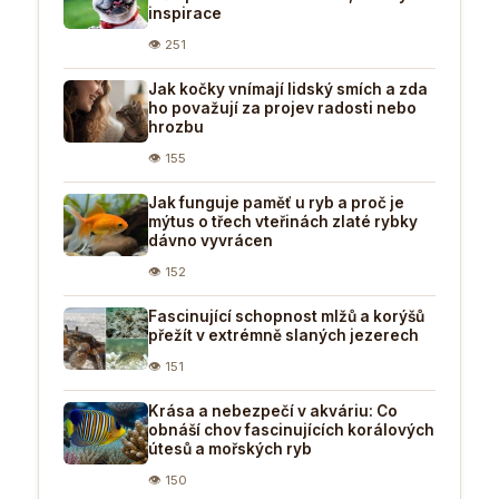
inspirace
👁 251
Jak kočky vnímají lidský smích a zda
ho považují za projev radosti nebo
hrozbu
👁 155
Jak funguje paměť u ryb a proč je
mýtus o třech vteřinách zlaté rybky
dávno vyvrácen
👁 152
Fascinující schopnost mlžů a korýšů
přežít v extrémně slaných jezerech
👁 151
Krása a nebezpečí v akváriu: Co
obnáší chov fascinujících korálových
útesů a mořských ryb
👁 150