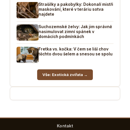
Strašilky a pakobylky: Dokonalí mistři
maskování, které v teráriu sotva
najdete
Suchozemské želvy: Jak jim správně
nasimulovat zimní spánek v
domácích podmínkách
Fretka vs. kočka: V čem se liší chov
těchto dvou šelem a snesou se spolu
Vše: Exotická zvířata →
Kontakt