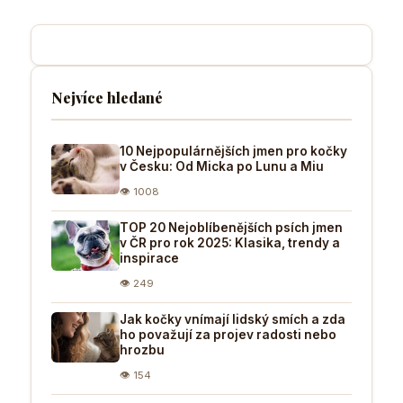
Nejvíce hledané
10 Nejpopulárnějších jmen pro kočky
v Česku: Od Micka po Lunu a Miu
👁 1008
TOP 20 Nejoblíbenějších psích jmen
v ČR pro rok 2025: Klasika, trendy a
inspirace
👁 249
Jak kočky vnímají lidský smích a zda
ho považují za projev radosti nebo
hrozbu
👁 154