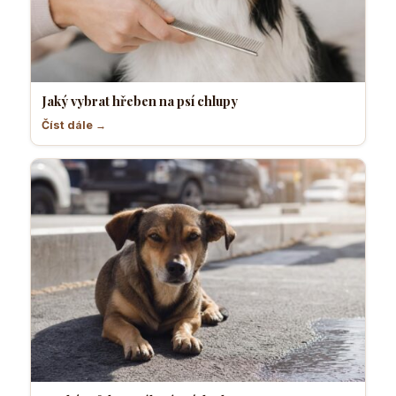
Jaký vybrat hřeben na psí chlupy
Číst dále →