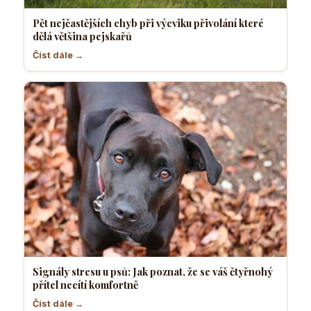
Pět nejčastějších chyb při výcviku přivolání které
dělá většina pejskařů
Číst dále →
Signály stresu u psů: Jak poznat, že se váš čtyřnohý
přítel necítí komfortně
Číst dále →