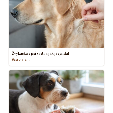
Žvýkačka v psí srsti a jak ji vyndat
Číst dále →