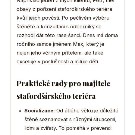
Například jeden z mých klientů, Petr, měl
obavy z pořízení stafordšírského teriéra
kvůli jejich pověsti. Po pečlivém výběru
štěněte a konzultaci s odborníky se
rozhodl dát této rase šanci. Dnes má doma
ročního samce jménem Max, který je
nejen jeho věrným přítelem, ale také
exceluje v poslušnosti a miluje děti.
Praktické rady pro majitele
stafordšírského teriéra
Socializace:
Od útlého věku je důležité
štěně seznamovat s různými situacemi,
lidmi a zvířaty. To pomáhá v prevenci