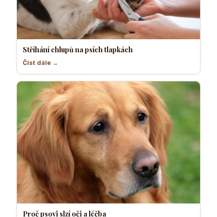
Stříhání chlupů na psích tlapkách
Číst dále →
Proč psovi slzí oči a léčba