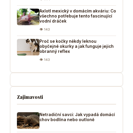
Axlotl mexický v domácím akváriu: Co
všechno potřebuje tento fascinující
vodní dráček
👁 143
Proč se kočky někdy leknou
obyčejné okurky a jak funguje jejich
obranný reflex
👁 143
Zajimavosti
Netradiční savci: Jak vypadá domácí
chov bodlína nebo outloně