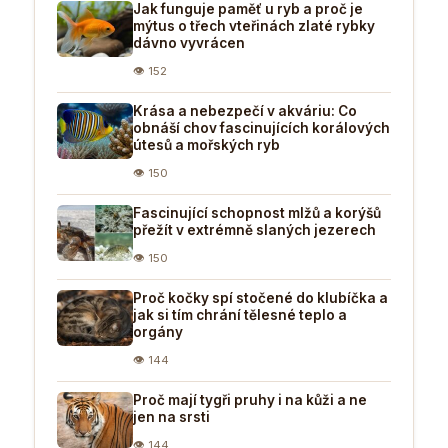
Jak funguje paměť u ryb a proč je
mýtus o třech vteřinách zlaté rybky
dávno vyvrácen
👁 152
Krása a nebezpečí v akváriu: Co
obnáší chov fascinujících korálových
útesů a mořských ryb
👁 150
Fascinující schopnost mlžů a korýšů
přežít v extrémně slaných jezerech
👁 150
Proč kočky spí stočené do klubíčka a
jak si tím chrání tělesné teplo a
orgány
👁 144
Proč mají tygři pruhy i na kůži a ne
jen na srsti
👁 144