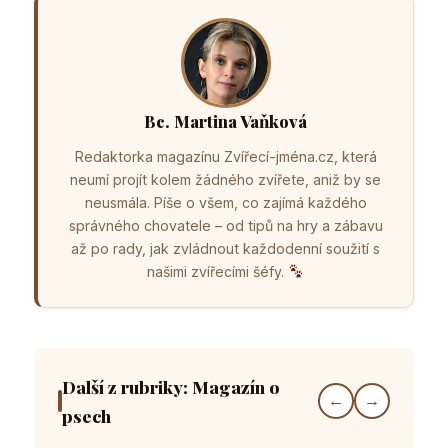
Bc. Martina Vaňková
Redaktorka magazínu Zvířecí-jména.cz, která
neumí projít kolem žádného zvířete, aniž by se
neusmála. Píše o všem, co zajímá každého
správného chovatele – od tipů na hry a zábavu
až po rady, jak zvládnout každodenní soužití s
našimi zvířecími šéfy.
Další z rubriky: Magazín o
←
→
psech