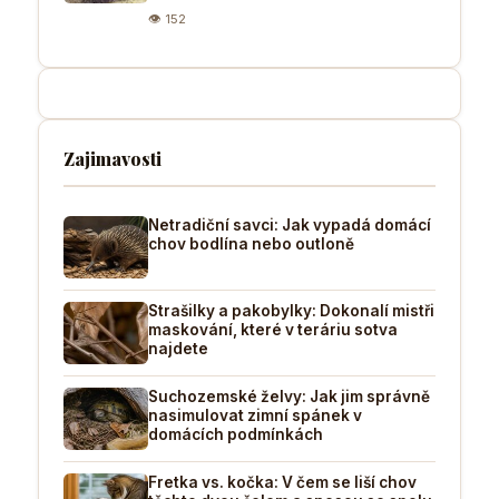
👁 152
Zajimavosti
Netradiční savci: Jak vypadá domácí
chov bodlína nebo outloně
Strašilky a pakobylky: Dokonalí mistři
maskování, které v teráriu sotva
najdete
Suchozemské želvy: Jak jim správně
nasimulovat zimní spánek v
domácích podmínkách
Fretka vs. kočka: V čem se liší chov