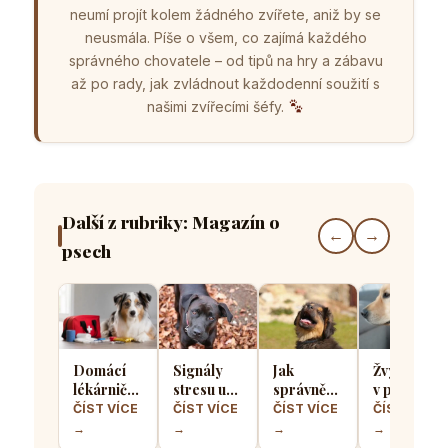
neumí projít kolem žádného zvířete, aniž by se
neusmála. Píše o všem, co zajímá každého
správného chovatele – od tipů na hry a zábavu
až po rady, jak zvládnout každodenní soužití s
našimi zvířecími šéfy.
Další z rubriky: Magazín o
←
→
psech
Domácí
Signály
Jak
Žvýkačka
lékárnička
stresu u
správně
v psí srsti
pro psa
psů: Jak
socializovat
a jak ji
ČÍST VÍCE
ČÍST VÍCE
ČÍST VÍCE
ČÍST VÍCE
aneb Co
poznat, že
štěně, aby
vyndat
→
→
→
→
musíte mít
se váš
z něj