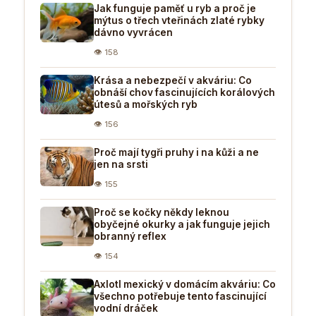
Jak funguje paměť u ryb a proč je
mýtus o třech vteřinách zlaté rybky
dávno vyvrácen
👁 158
Krása a nebezpečí v akváriu: Co
obnáší chov fascinujících korálových
útesů a mořských ryb
👁 156
Proč mají tygři pruhy i na kůži a ne
jen na srsti
👁 155
Proč se kočky někdy leknou
obyčejné okurky a jak funguje jejich
obranný reflex
👁 154
Axlotl mexický v domácím akváriu: Co
všechno potřebuje tento fascinující
vodní dráček