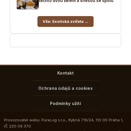
těchto dvou šelem a snesou se spolu
Vše: Exotická zvířata →
Kontakt
Ochrana údajů a cookies
Podmínky užití
Provozovatel webu: PureLog s.r.o., Rybná 716/24, 110 00 Praha 1,
IČ 220 09 370