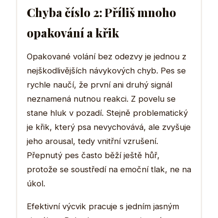
Chyba číslo 2: Příliš mnoho
opakování a křik
Opakované volání bez odezvy je jednou z
nejškodlivějších návykových chyb. Pes se
rychle naučí, že první ani druhý signál
neznamená nutnou reakci. Z povelu se
stane hluk v pozadí. Stejně problematický
je křik, který psa nevychovává, ale zvyšuje
jeho arousal, tedy vnitřní vzrušení.
Přepnutý pes často běží ještě hůř,
protože se soustředí na emoční tlak, ne na
úkol.
Efektivní výcvik pracuje s jedním jasným