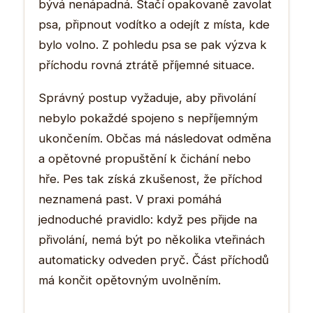
bývá nenápadná. Stačí opakovaně zavolat
psa, připnout vodítko a odejít z místa, kde
bylo volno. Z pohledu psa se pak výzva k
příchodu rovná ztrátě příjemné situace.
Správný postup vyžaduje, aby přivolání
nebylo pokaždé spojeno s nepříjemným
ukončením. Občas má následovat odměna
a opětovné propuštění k čichání nebo
hře. Pes tak získá zkušenost, že příchod
neznamená past. V praxi pomáhá
jednoduché pravidlo: když pes přijde na
přivolání, nemá být po několika vteřinách
automaticky odveden pryč. Část příchodů
má končit opětovným uvolněním.