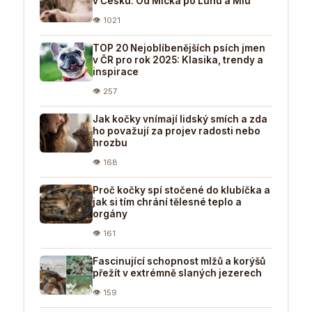
v Česku: Od Micka po Lunu a Miu
👁 1021
TOP 20 Nejoblíbenějších psích jmen
v ČR pro rok 2025: Klasika, trendy a
inspirace
👁 257
Jak kočky vnímají lidský smích a zda
ho považují za projev radosti nebo
hrozbu
👁 168
Proč kočky spí stočené do klubíčka a
jak si tím chrání tělesné teplo a
orgány
👁 161
Fascinující schopnost mlžů a korýšů
přežít v extrémně slaných jezerech
👁 159