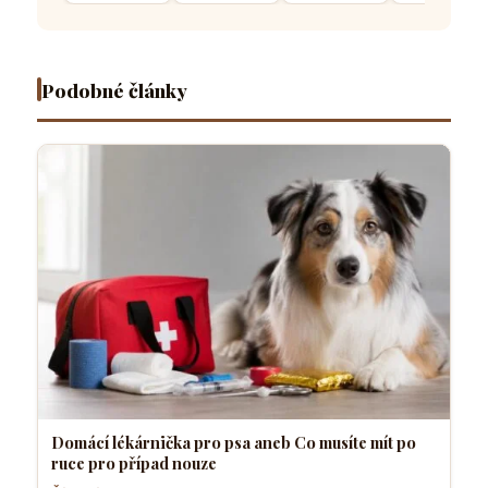
po ruce
čtyřnohý
vyrostl
pro
přítel
sebevědomý
případ
necítí
a klidný
nouze
komfortně
pes
Podobné články
Domácí lékárnička pro psa aneb Co musíte mít po
ruce pro případ nouze