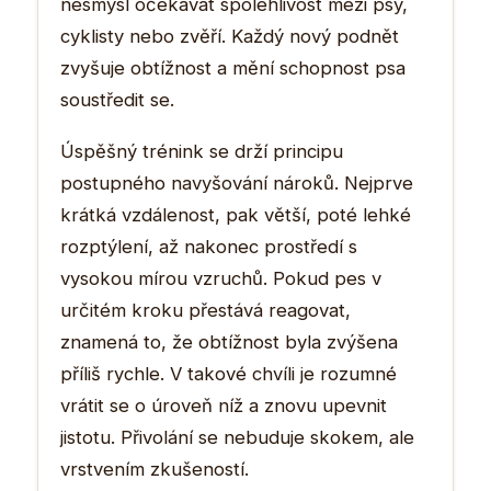
nesmysl očekávat spolehlivost mezi psy,
cyklisty nebo zvěří. Každý nový podnět
zvyšuje obtížnost a mění schopnost psa
soustředit se.
Úspěšný trénink se drží principu
postupného navyšování nároků. Nejprve
krátká vzdálenost, pak větší, poté lehké
rozptýlení, až nakonec prostředí s
vysokou mírou vzruchů. Pokud pes v
určitém kroku přestává reagovat,
znamená to, že obtížnost byla zvýšena
příliš rychle. V takové chvíli je rozumné
vrátit se o úroveň níž a znovu upevnit
jistotu. Přivolání se nebuduje skokem, ale
vrstvením zkušeností.