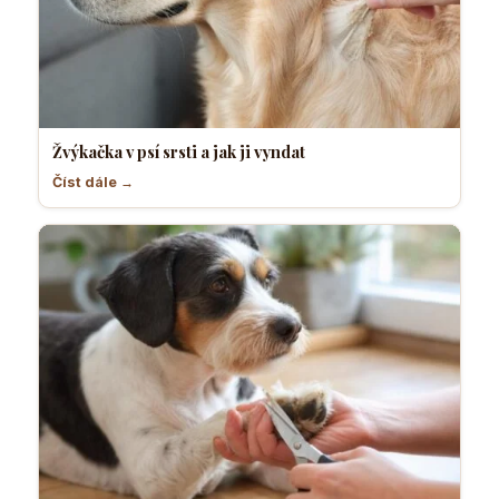
Žvýkačka v psí srsti a jak ji vyndat
Číst dále →