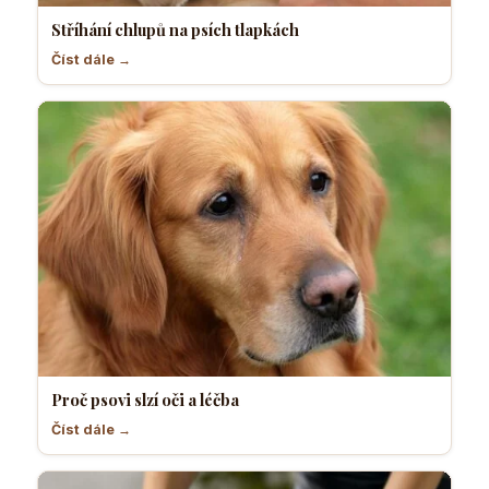
Stříhání chlupů na psích tlapkách
Číst dále →
Proč psovi slzí oči a léčba
Číst dále →