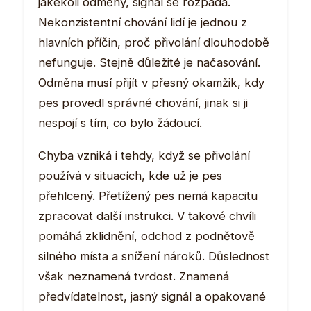
jakékoli odměny, signál se rozpadá.
Nekonzistentní chování lidí je jednou z
hlavních příčin, proč přivolání dlouhodobě
nefunguje. Stejně důležité je načasování.
Odměna musí přijít v přesný okamžik, kdy
pes provedl správné chování, jinak si ji
nespojí s tím, co bylo žádoucí.
Chyba vzniká i tehdy, když se přivolání
používá v situacích, kde už je pes
přehlcený. Přetížený pes nemá kapacitu
zpracovat další instrukci. V takové chvíli
pomáhá zklidnění, odchod z podnětově
silného místa a snížení nároků. Důslednost
však neznamená tvrdost. Znamená
předvídatelnost, jasný signál a opakované