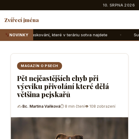
10. SRPNA 2026
Zvířecí jména
ré v teráriu sotva najdete
Suchozemské želvy: Jak jim sp
NOVINKY
MAGAZÍN O PSECH
Pět nejčastějších chyb při
výcviku přivolání které dělá
většina pejskařů
✍
Bc. Martina Vaňková
⏱ 8 min čtení
👁 108 zobrazení