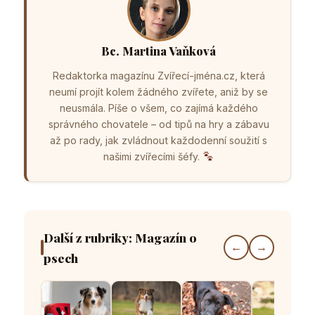
Bc. Martina Vaňková
Redaktorka magazínu Zvířecí-jména.cz, která
neumí projít kolem žádného zvířete, aniž by se
neusmála. Píše o všem, co zajímá každého
správného chovatele – od tipů na hry a zábavu
až po rady, jak zvládnout každodenní soužití s
našimi zvířecími šéfy.
Další z rubriky: Magazín o
←
→
psech