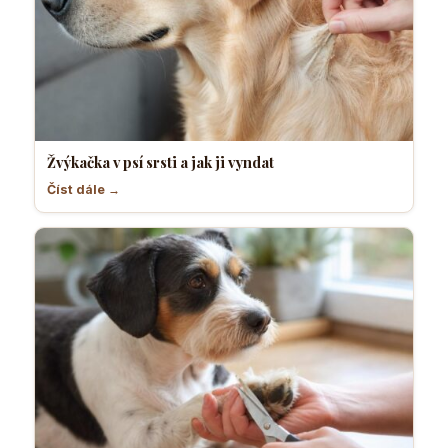
Žvýkačka v psí srsti a jak ji vyndat
Číst dále →