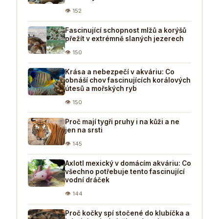
👁 152
Fascinující schopnost mlžů a korýšů
přežít v extrémně slaných jezerech
👁 150
Krása a nebezpečí v akváriu: Co
obnáší chov fascinujících korálových
útesů a mořských ryb
👁 150
Proč mají tygři pruhy i na kůži a ne
jen na srsti
👁 145
Axlotl mexický v domácím akváriu: Co
všechno potřebuje tento fascinující
vodní dráček
👁 144
Proč kočky spí stočené do klubíčka a