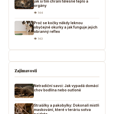
jak si tím chrání tělesné teplo a
orgány
👁 144
Proč se kočky někdy leknou
obyčejné okurky a jak funguje jejich
obranný reflex
👁 143
Zajimavosti
Netradiční savci: Jak vypadá domácí
chov bodlína nebo outloně
Strašilky a pakobylky: Dokonalí mistři
maskování, které v teráriu sotva
najdete