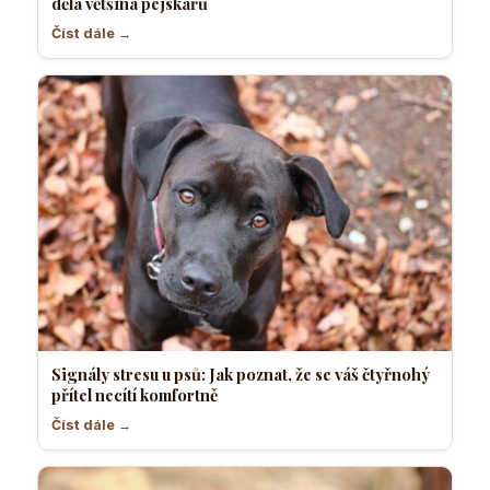
dělá většina pejskařů
Číst dále →
Signály stresu u psů: Jak poznat, že se váš čtyřnohý
přítel necítí komfortně
Číst dále →