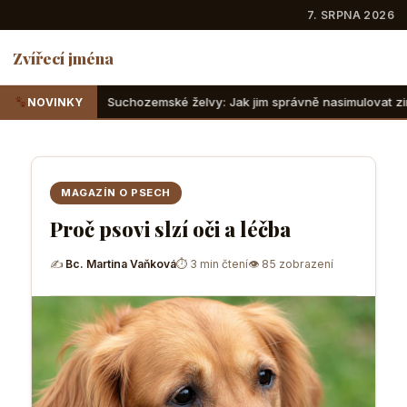
7. SRPNA 2026
Zvířecí jména
zemské želvy: Jak jim správně nasimulovat zimní spánek v domácích
NOVINKY
MAGAZÍN O PSECH
Proč psovi slzí oči a léčba
✍
Bc. Martina Vaňková
⏱ 3 min čtení
👁 85 zobrazení