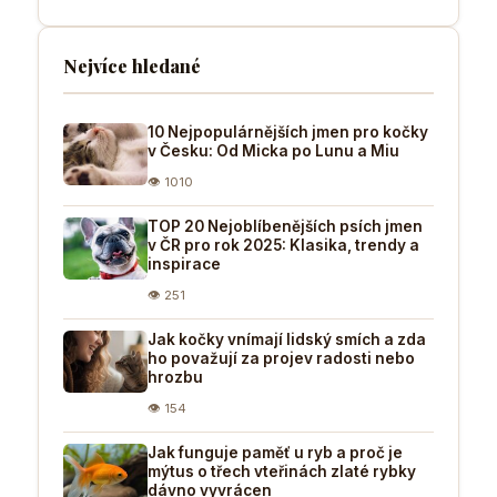
Nejvíce hledané
10 Nejpopulárnějších jmen pro kočky
v Česku: Od Micka po Lunu a Miu
👁 1010
TOP 20 Nejoblíbenějších psích jmen
v ČR pro rok 2025: Klasika, trendy a
inspirace
👁 251
Jak kočky vnímají lidský smích a zda
ho považují za projev radosti nebo
hrozbu
👁 154
Jak funguje paměť u ryb a proč je
mýtus o třech vteřinách zlaté rybky
dávno vyvrácen