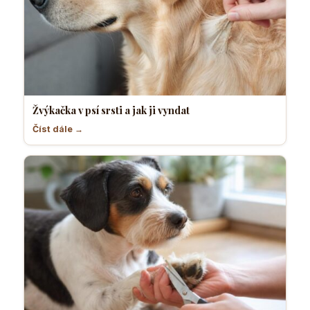
Žvýkačka v psí srsti a jak ji vyndat
Číst dále →