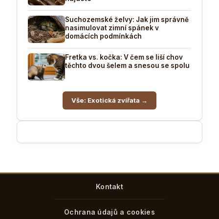
Suchozemské želvy: Jak jim správně
nasimulovat zimní spánek v
domácích podmínkách
Fretka vs. kočka: V čem se liší chov
těchto dvou šelem a snesou se spolu
Vše: Exotická zvířata →
Kontakt
Ochrana údajů a cookies