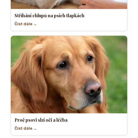
Stříhání chlupů na psích tlapkách
Číst dále →
Proč psovi slzí oči a léčba
Číst dále →