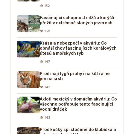
👁 152
Fascinující schopnost mlžů a korýšů
přežít v extrémně slaných jezerech
👁 150
Krása a nebezpečí v akváriu: Co
obnáší chov fascinujících korálových
útesů a mořských ryb
👁 147
Proč mají tygři pruhy i na kůži a ne
jen na srsti
👁 143
Axlotl mexický v domácím akváriu: Co
všechno potřebuje tento fascinující
vodní dráček
👁 143
Proč kočky spí stočené do klubíčka a