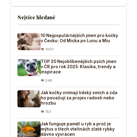
Nejvíce hledané
10 Nejpopulárnějších jmen pro kočky
v Česku: Od Micka po Lunu a Miu
👁 1007
TOP 20 Nejoblíbenějších psích jmen
v ČR pro rok 2025: Klasika, trendy a
inspirace
👁 248
Jak kočky vnímají lidský smích a zda
ho považují za projev radosti nebo
hrozbu
👁 153
Jak funguje paměť u ryb a proč je
mýtus o třech vteřinách zlaté rybky
dávno vyvrácen