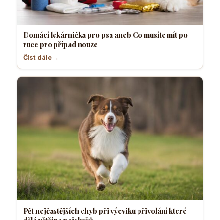
Domácí lékárnička pro psa aneb Co musíte mít po
ruce pro případ nouze
Číst dále →
Pět nejčastějších chyb při výcviku přivolání které
dělá většina pejskařů