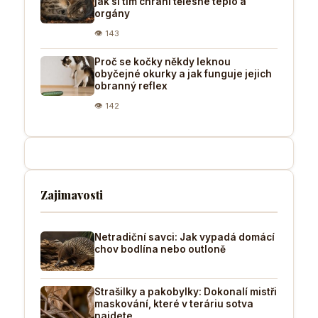
jak si tím chrání tělesné teplo a
orgány
👁 143
Proč se kočky někdy leknou
obyčejné okurky a jak funguje jejich
obranný reflex
👁 142
Zajimavosti
Netradiční savci: Jak vypadá domácí
chov bodlína nebo outloně
Strašilky a pakobylky: Dokonalí mistři
maskování, které v teráriu sotva
najdete