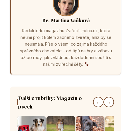
Bc. Martina Vaňková
Redaktorka magazínu Zvířecí-jména.cz, která
neumí projít kolem žádného zvířete, aniž by se
neusmála. Píše o všem, co zajímá každého
správného chovatele – od tipů na hry a zábavu
až po rady, jak zvládnout každodenní soužití s
našimi zvířecími šéfy.
Další z rubriky: Magazín o
←
→
psech