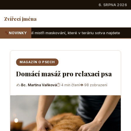
6. SRPNA 2026
Zvířecí jména
tři maskování, které v teráriu sotva najdete
Suchozemské ž
NOVINKY
MAGAZÍN O PSECH
Domácí masáž pro relaxaci psa
✍
Bc. Martina Vaňková
⏱ 4 min čtení
👁 98 zobrazení