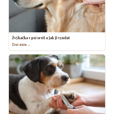
Žvýkačka v psí srsti a jak ji vyndat
Číst dále →