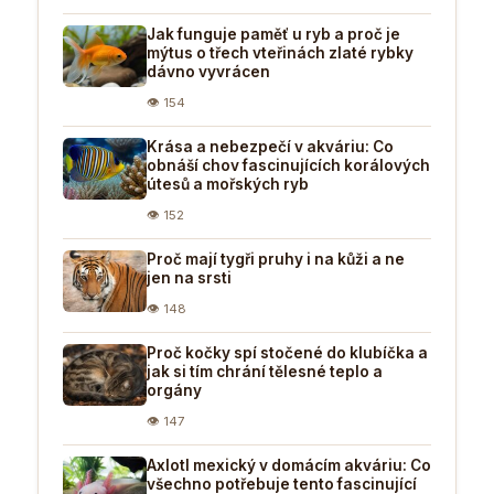
Jak funguje paměť u ryb a proč je
mýtus o třech vteřinách zlaté rybky
dávno vyvrácen
👁 154
Krása a nebezpečí v akváriu: Co
obnáší chov fascinujících korálových
útesů a mořských ryb
👁 152
Proč mají tygři pruhy i na kůži a ne
jen na srsti
👁 148
Proč kočky spí stočené do klubíčka a
jak si tím chrání tělesné teplo a
orgány
👁 147
Axlotl mexický v domácím akváriu: Co
všechno potřebuje tento fascinující