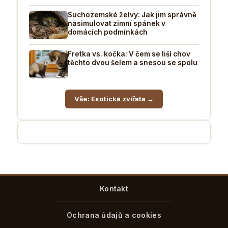
Suchozemské želvy: Jak jim správně
nasimulovat zimní spánek v
domácích podmínkách
Fretka vs. kočka: V čem se liší chov
těchto dvou šelem a snesou se spolu
Vše: Exotická zvířata →
Kontakt
Ochrana údajů a cookies