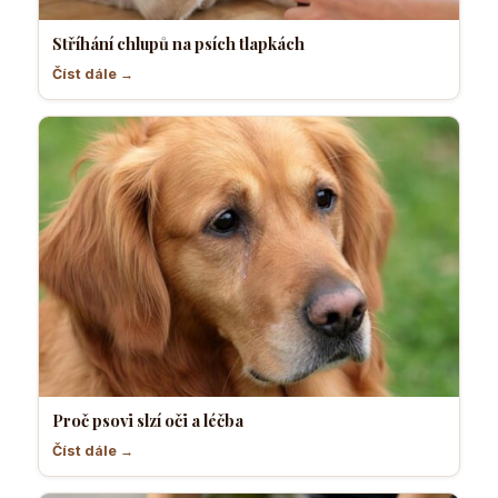
Stříhání chlupů na psích tlapkách
Číst dále →
Proč psovi slzí oči a léčba
Číst dále →