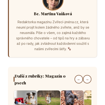
Bc. Martina Vaňková
Redaktorka magazínu Zvířecí-jména.cz, která
neumí projít kolem žádného zvířete, aniž by se
neusmála. Píše o všem, co zajímá každého
správného chovatele – od tipů na hry a zábavu
až po rady, jak zvládnout každodenní soužití s
našimi zvířecími šéfy.
Další z rubriky: Magazín o
←
→
psech