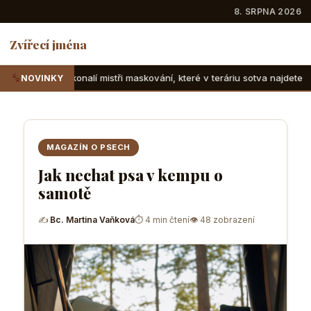
8. SRPNA 2026
Zvířecí jména
istři maskování, které v teráriu sotva najdete
Suchozemské
NOVINKY
MAGAZÍN O PSECH
Jak nechat psa v kempu o
samotě
✍
Bc. Martina Vaňková
⏱ 4 min čtení
👁 48 zobrazení