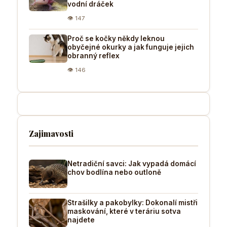
vodní dráček
👁 147
Proč se kočky někdy leknou
obyčejné okurky a jak funguje jejich
obranný reflex
👁 146
Zajimavosti
Netradiční savci: Jak vypadá domácí
chov bodlína nebo outloně
Strašilky a pakobylky: Dokonalí mistři
maskování, které v teráriu sotva
najdete