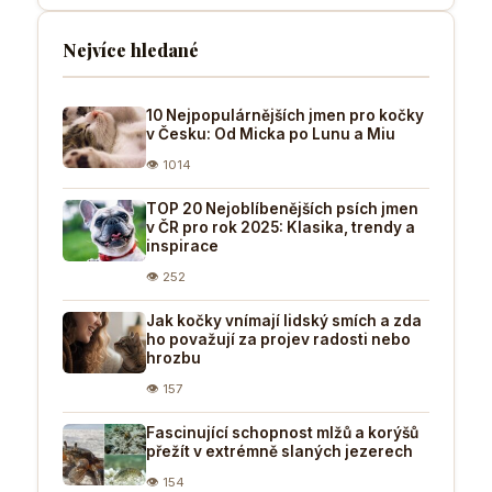
Nejvíce hledané
10 Nejpopulárnějších jmen pro kočky
v Česku: Od Micka po Lunu a Miu
👁 1014
TOP 20 Nejoblíbenějších psích jmen
v ČR pro rok 2025: Klasika, trendy a
inspirace
👁 252
Jak kočky vnímají lidský smích a zda
ho považují za projev radosti nebo
hrozbu
👁 157
Fascinující schopnost mlžů a korýšů
přežít v extrémně slaných jezerech
👁 154