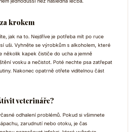
hem jednodušší než následná léčba.
k za krokem
te, jak na to. Nejdříve je potřeba mít po ruce
 psí uši. Vyhněte se výrobkům s alkoholem, které
 několik kapek čističe do ucha a jemně
tění vosku a nečistot. Poté nechte psa zatřepat
tiny. Nakonec opatrně otřete viditelnou část
tívit veterináře?
o včasné odhalení problémů. Pokud si všimnete
pachu, zarudnutí nebo otoku, je čas