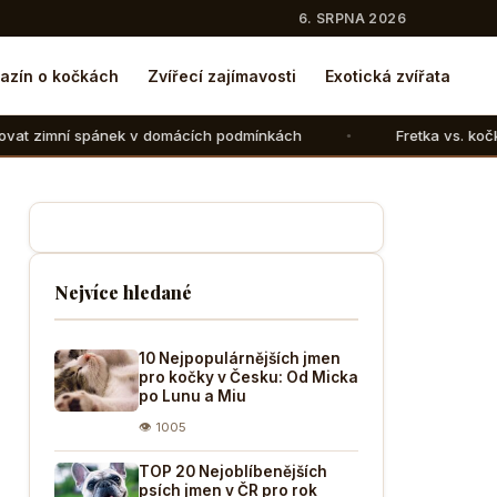
6. SRPNA 2026
azín o kočkách
Zvířecí zajímavosti
Exotická zvířata
v domácích podmínkách
Fretka vs. kočka: V čem se liší c
Nejvíce hledané
10 Nejpopulárnějších jmen
pro kočky v Česku: Od Micka
po Lunu a Miu
👁 1005
TOP 20 Nejoblíbenějších
psích jmen v ČR pro rok