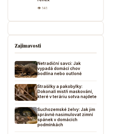
👁 141
Zajimavosti
Netradiční savci: Jak
vypadá domácí chov
bodlína nebo outloně
Strašilky a pakobylky:
Dokonalí mistři maskování,
které v teráriu sotva najdete
Suchozemské želvy: Jak jim
správně nasimulovat zimní
spánek v domácích
podmínkách