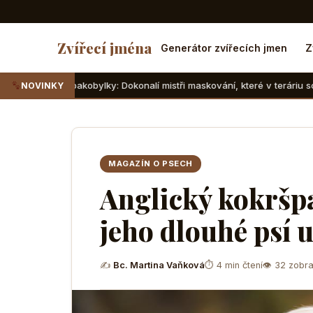
Zvířecí jména
Generátor zvířecích jmen
Z
obylky: Dokonalí mistři maskování, které v teráriu sotva najdete
NOVINKY
MAGAZÍN O PSECH
Anglický kokršpa
jeho dlouhé psí u
✍
Bc. Martina Vaňková
⏱ 4 min čtení
👁 32 zobra