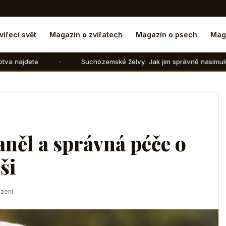
vířecí svět
Magazín o zvířatech
Magazín o psech
Mag
Suchozemské želvy: Jak jim správně nasimulovat zimní spánek 
něl a správná péče o
ši
zení