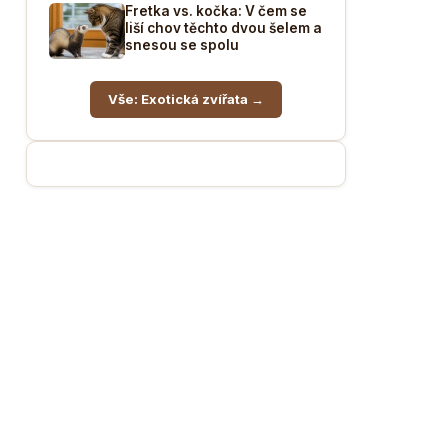
Fretka vs. kočka: V čem se
liší chov těchto dvou šelem a
snesou se spolu
Vše: Exotická zvířata →