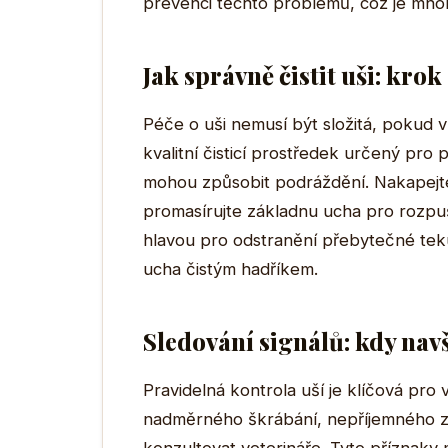
prevenci těchto problémů, což je mno
Jak správně čistit uši: kro
Péče o uši nemusí být složitá, pokud ví
kvalitní čisticí prostředek určený pro
mohou způsobit podráždění. Nakapejte
promasírujte základnu ucha pro rozpuš
hlavou pro odstranění přebytečné teku
ucha čistým hadříkem.
Sledování signálů: kdy navš
Pravidelná kontrola uší je klíčová pr
nadměrného škrábání, nepříjemného zá