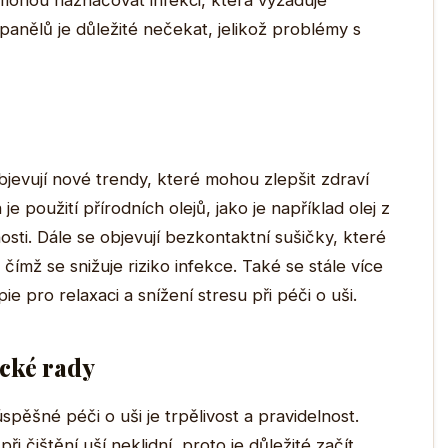
 mohou naznačovat infekci, která vyžaduje
španělů je důležité nečekat, jelikož problémy s
jevují nové trendy, které mohou zlepšit zdraví
e použití přírodních olejů, jako je například olej z
osti. Dále se objevují bezkontaktní sušičky, které
čímž se snižuje riziko infekce. Také se stále více
e pro relaxaci a snížení stresu při péči o uši.
ické rady
úspěšné péči o uši je trpělivost a pravidelnost.
ři čištění uší neklidní, proto je důležité začít