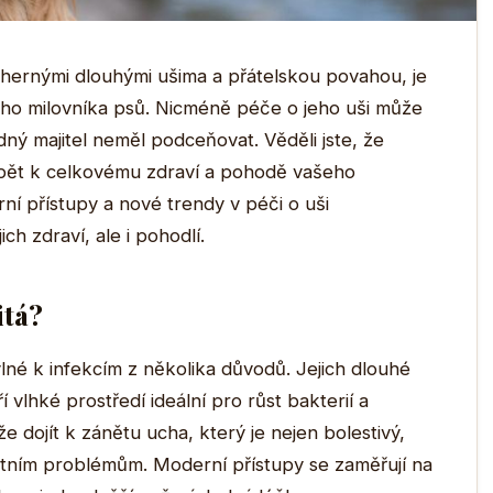
hernými dlouhými ušima a přátelskou povahou, je
ho milovníka psů. Nicméně péče o jeho uši může
ý majitel neměl podceňovat. Věděli jste, že
spět k celkovému zdraví a pohodě vašeho
í přístupy a nové trendy v péči o uši
ch zdraví, ale i pohodlí.
itá?
lné k infekcím z několika důvodů. Jejich dlouhé
 vlhké prostředí ideální pro růst bakterií a
e dojít k zánětu ucha, který je nejen bolestivý,
otním problémům. Moderní přístupy se zaměřují na