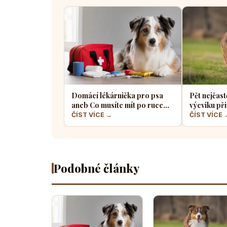
Domácí lékárnička pro psa
Pět nejčast
aneb Co musíte mít po ruce
výcviku při
pro případ nouze
většina pe
ČÍST VÍCE →
ČÍST VÍCE 
Podobné články