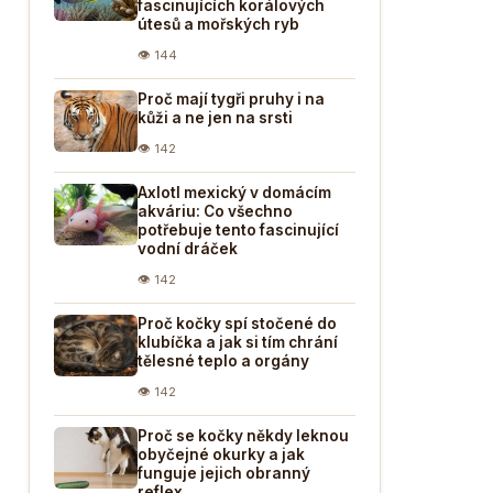
fascinujících korálových
útesů a mořských ryb
👁 144
Proč mají tygři pruhy i na
kůži a ne jen na srsti
👁 142
Axlotl mexický v domácím
akváriu: Co všechno
potřebuje tento fascinující
vodní dráček
👁 142
Proč kočky spí stočené do
klubíčka a jak si tím chrání
tělesné teplo a orgány
👁 142
Proč se kočky někdy leknou
obyčejné okurky a jak
funguje jejich obranný
reflex