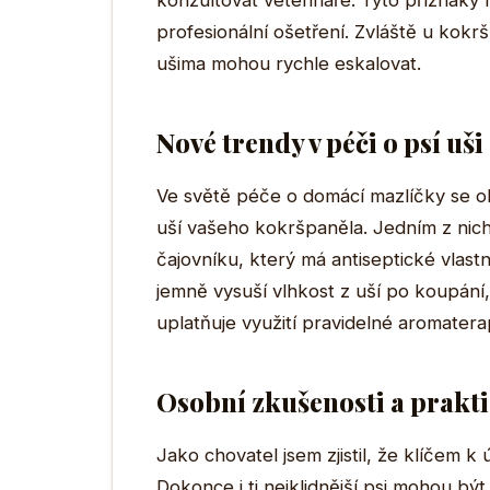
konzultovat veterináře. Tyto příznaky
profesionální ošetření. Zvláště u kokr
ušima mohou rychle eskalovat.
Nové trendy v péči o psí uši
Ve světě péče o domácí mazlíčky se ob
uší vašeho kokršpaněla. Jedním z nich j
čajovníku, který má antiseptické vlastn
jemně vysuší vlhkost z uší po koupání, 
uplatňuje využití pravidelné aromaterapi
Osobní zkušenosti a prakt
Jako chovatel jsem zjistil, že klíčem k 
Dokonce i ti nejklidnější psi mohou být p