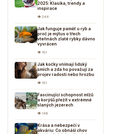
2025: Klasika, trendy a
inspirace
👁 244
Jak funguje paměť u ryb a
proč je mýtus o třech
vteřinách zlaté rybky dávno
vyvrácen
👁 151
Jak kočky vnímají lidský
smích a zda ho považují za
projev radosti nebo hrozbu
👁 151
Fascinující schopnost mlžů
a korýšů přežít v extrémně
slaných jezerech
👁 148
Krása a nebezpečí v
akváriu: Co obnáší chov