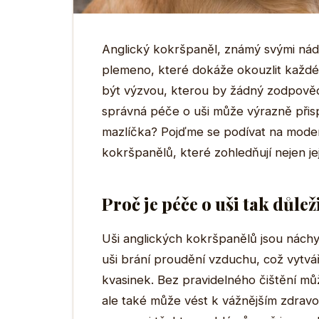
Anglický kokršpaněl, známý svými nád
plemeno, které dokáže okouzlit každé
být výzvou, kterou by žádný zodpovědn
správná péče o uši může výrazně při
mazlíčka? Pojďme se podívat na modern
kokršpanělů, které zohledňují nejen jeji
Proč je péče o uši tak důlež
Uši anglických kokršpanělů jsou náchy
uši brání proudění vzduchu, což vytváří
kvasinek. Bez pravidelného čištění můž
ale také může vést k vážnějším zdrav