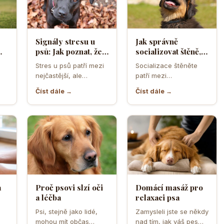
Signály stresu u
Jak správně
psů: Jak poznat, že
socializovat štěně,
ělá
se váš čtyřnohý
aby z něj vyrostl
Stres u psů patří mezi
Socializace štěněte
přítel necítí
sebevědomý a
nejčastější, ale
patří mezi
komfortně
klidný pes
zároveň
nejdůležitější úkoly
Číst dále →
Číst dále →
nejpodceňovanější
prvních měsíců života.
problémy každodenní
Právě v tomto období
péče. Může se…
se…
a
Proč psovi slzí oči
Domácí masáž pro
a léčba
relaxaci psa
o
Psi, stejně jako lidé,
Zamysleli jste se někdy
mohou mít občas
nad tím, jak váš pes