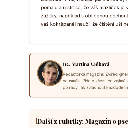
pomalu a ujistit se, že váš mazlíček je v
zážitky, například s oblíbenou pocho
váš kokršpaněl naučí, že čištění uší ne
Bc. Martina Vaňková
Redaktorka magazínu Zvířecí-jména
neusmála. Píše o všem, co zajímá
po rady, jak zvládnout každodenní 
Další z rubriky: Magazín o ps