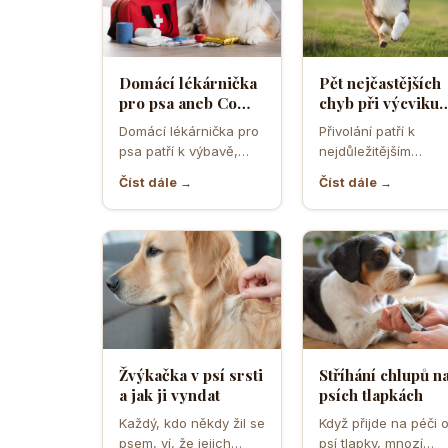
Domácí lékárnička
Pět nejčastějších
pro psa aneb Co
chyb při výcviku
musíte mít po ruce
přivolání které d
Domácí lékárnička pro
Přivolání patří k
pro případ nouze
většina pejskařů
psa patří k výbavě,
nejdůležitějším
která může v
dovednostem psa,
Číst dále →
Číst dále →
rozhodující chvíli
protože rozhoduje o
ušetřit čas,…
bezpečí, pohodě i o
tom,…
Žvýkačka v psí srsti
Stříhání chlupů n
a jak ji vyndat
psích tlapkách
Každý, kdo někdy žil se
Když přijde na péči 
psem, ví, že jejich
psí tlapky, mnozí