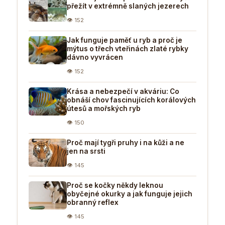
přežít v extrémně slaných jezerech
👁 152
Jak funguje paměť u ryb a proč je
mýtus o třech vteřinách zlaté rybky
dávno vyvrácen
👁 152
Krása a nebezpečí v akváriu: Co
obnáší chov fascinujících korálových
útesů a mořských ryb
👁 150
Proč mají tygři pruhy i na kůži a ne
jen na srsti
👁 145
Proč se kočky někdy leknou
obyčejné okurky a jak funguje jejich
obranný reflex
👁 145