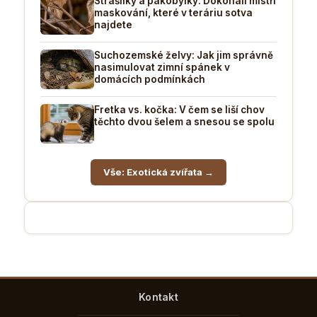
Strašilky a pakobylky: Dokonalí mistři
maskování, které v teráriu sotva
najdete
Suchozemské želvy: Jak jim správně
nasimulovat zimní spánek v
domácích podmínkách
Fretka vs. kočka: V čem se liší chov
těchto dvou šelem a snesou se spolu
Vše: Exotická zvířata →
Kontakt