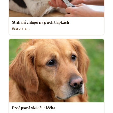
Stříhání chlupů na psích tlapkách
Číst dále →
Proč psovi slzí oči a léčba