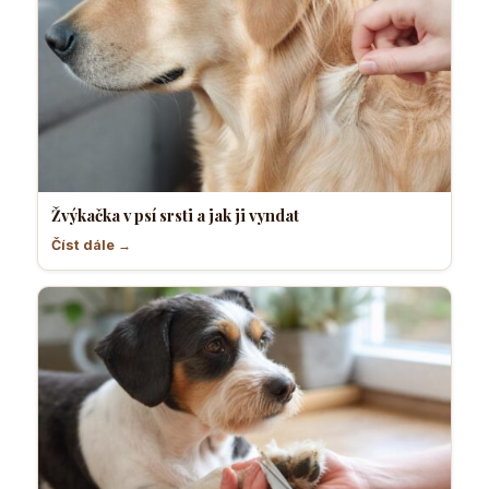
Žvýkačka v psí srsti a jak ji vyndat
Číst dále →