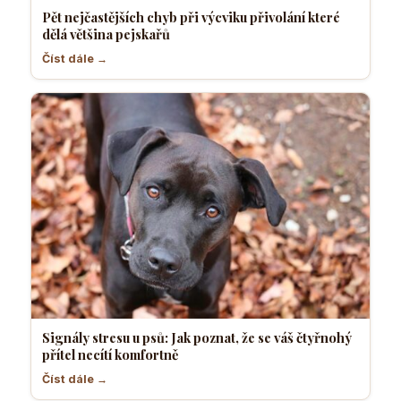
Pět nejčastějších chyb při výcviku přivolání které
dělá většina pejskařů
Číst dále →
Signály stresu u psů: Jak poznat, že se váš čtyřnohý
přítel necítí komfortně
Číst dále →