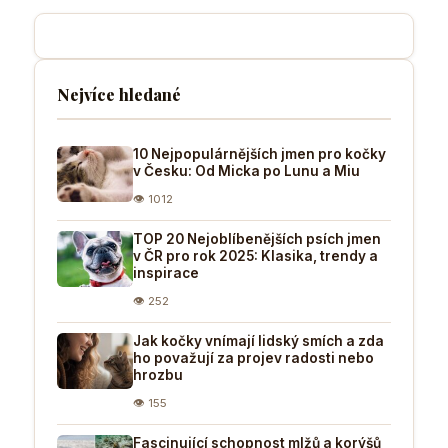
Nejvíce hledané
10 Nejpopulárnějších jmen pro kočky
v Česku: Od Micka po Lunu a Miu
👁 1012
TOP 20 Nejoblíbenějších psích jmen
v ČR pro rok 2025: Klasika, trendy a
inspirace
👁 252
Jak kočky vnímají lidský smích a zda
ho považují za projev radosti nebo
hrozbu
👁 155
Fascinující schopnost mlžů a korýšů