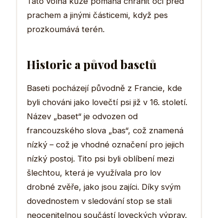
Tato volná kůže pomáhá chránit oči před
prachem a jinými částicemi, když pes
prozkoumává terén.
Historie a původ basetů
Baseti pocházejí původně z Francie, kde
byli chováni jako lovečtí psi již v 16. století.
Název „baset“ je odvozen od
francouzského slova „bas“, což znamená
nízký – což je vhodné označení pro jejich
nízký postoj. Tito psi byli oblíbení mezi
šlechtou, která je využívala pro lov
drobné zvěře, jako jsou zajíci. Díky svým
dovednostem v sledování stop se stali
neocenitelnou součástí loveckých výprav.