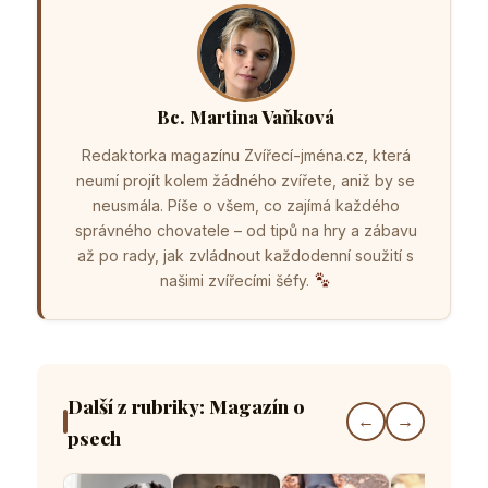
Bc. Martina Vaňková
Redaktorka magazínu Zvířecí-jména.cz, která
neumí projít kolem žádného zvířete, aniž by se
neusmála. Píše o všem, co zajímá každého
správného chovatele – od tipů na hry a zábavu
až po rady, jak zvládnout každodenní soužití s
našimi zvířecími šéfy.
Další z rubriky: Magazín o
←
→
psech