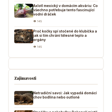
Axlotl mexický v domácím akváriu: Co
všechno potřebuje tento fascinující
vodní dráček
👁 145
Proč kočky spí stočené do klubíčka a
jak si tím chrání tělesné teplo a
orgány
👁 145
Zajimavosti
Netradiční savci: Jak vypadá domácí
chov bodlína nebo outloně