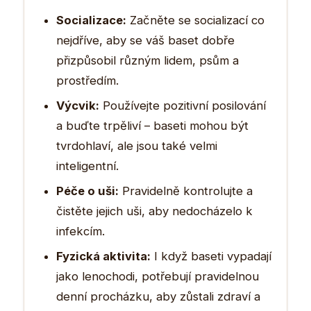
Socializace:
Začněte se socializací co
nejdříve, aby se váš baset dobře
přizpůsobil různým lidem, psům a
prostředím.
Výcvik:
Používejte pozitivní posilování
a buďte trpěliví – baseti mohou být
tvrdohlaví, ale jsou také velmi
inteligentní.
Péče o uši:
Pravidelně kontrolujte a
čistěte jejich uši, aby nedocházelo k
infekcím.
Fyzická aktivita:
I když baseti vypadají
jako lenochodi, potřebují pravidelnou
denní procházku, aby zůstali zdraví a