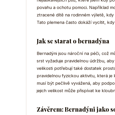
nejlaskavějších psů, které jsem kdy po
povahu a ochotu pomoci. Například mo
ztracené dítě na rodinném výletě, kdy 
Tato plemena často dokáží vycítit, kdy
Jak se starat o bernadýna
Bernadýni jsou nároční na péči, což mů
srst vyžaduje pravidelnou údržbu, aby 
velikosti potřebují také dostatek prosto
pravidelnou fyzickou aktivitu, která je 
musí být pečlivě vyvážená, aby podpor
jejich velikost může přispívat ke klo
Závěrem: Bernadýni jako s