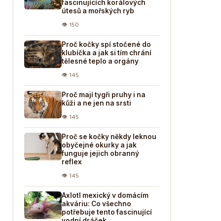
fascinujících korálových
útesů a mořských ryb
👁 150
Proč kočky spí stočené do
klubíčka a jak si tím chrání
tělesné teplo a orgány
👁 145
Proč mají tygři pruhy i na
kůži a ne jen na srsti
👁 145
Proč se kočky někdy leknou
obyčejné okurky a jak
funguje jejich obranný
reflex
👁 145
Axlotl mexický v domácím
akváriu: Co všechno
potřebuje tento fascinující
vodní dráček