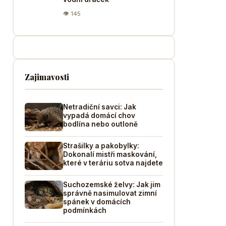
👁 145
Zajimavosti
Netradiční savci: Jak
vypadá domácí chov
bodlína nebo outloně
Strašilky a pakobylky:
Dokonalí mistři maskování,
které v teráriu sotva najdete
Suchozemské želvy: Jak jim
správně nasimulovat zimní
spánek v domácích
podmínkách