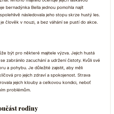
znal. Mnoho majitelů oceňuje jejich laskavou
je bernadýnka Bella jednou pomohla najít
spolehlivě následovala jeho stopu skrze hustý les.
 je člověk v nouzi, a bez váhání se pustí do akce.
že být pro některé majitele výzva. Jejich hustá
se zabránilo zacuchání a udržení čistoty. Kvůli své
ru a pohybu. Je důležité zajistit, aby měli
klíčová pro jejich zdraví a spokojenost. Strava
ovala jejich klouby a celkovou kondici, neboť
ubním problémům.
oučást rodiny