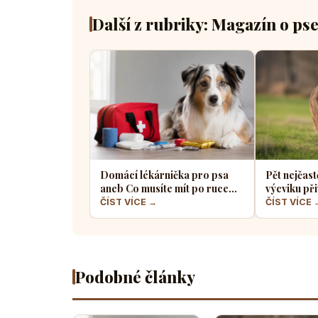
Další z rubriky: Magazín o ps
Domácí lékárnička pro psa
Pět nejčast
aneb Co musíte mít po ruce
výcviku při
pro případ nouze
většina pe
ČÍST VÍCE →
ČÍST VÍCE 
Podobné články