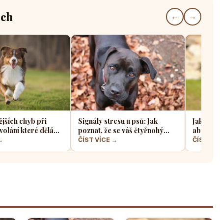
ech
←
→
ějších chyb při
Signály stresu u psů: Jak
Jak sprá
volání které dělá
poznat, že se váš čtyřnohý
aby z ně
jskařů
přítel necítí komfortně
a klidný
→
ČÍST VÍCE →
ČÍST VÍ