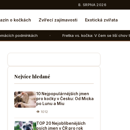
8. SRPNA 2026
azín o kočkách
Zvířecí zajímavosti
Exotická zvířata
ch
Fretka vs. kočka: V čem se liší chov těchto dvou šelem
Nejvíce hledané
10 Nejpopulárnějších jmen
pro kočky v Česku: Od Micka
po Lunu a Miu
👁 1012
TOP 20 Nejoblíbenějších
psích jmen v ČR pro rok