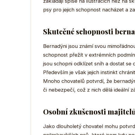
zakládají spíše na ilustracích než na s
psy pro jejich schopnost nacházet a za
Skutečné schopnosti berna
Bernadýni jsou známí svou mimořádnou i
schopnost přežít v extrémních podmínká
jsou schopni odklízet sníh a dostat se 
Především je však jejich instinkt chrá
Mnoho chovatelů potvrdí, že bernadýni 
či nebezpečí, což z nich dělá ideální z
Osobní zkušenosti majitel
Jako dlouholetý chovatel mohu potvrdit