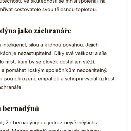
kutečnosti. Ve skutečnosti se mniši spoléhali na
hřívat cestovatele svou tělesnou teplotou.
dýna jako záchranáře
nteligencí, silou a klidnou povahou. Jejich
ch je nezastupitelná. Díky své velikosti a síle
do míst, kam by se člověk dostal jen stěží.
nit a pomáhat lidským společníkům neocenitelný.
jsou přirozeně empatičtí a schopni vycítit úzkost
áchranáře.
ů bernadýnů
, že bernadýni jsou jedni z nejvěrnějších a