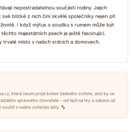
stávají nepostradatelnou součástí rodiny. Jejich
t své blízké z nich činí skvělé společníky nejen při
 životě. I když mýtus o soudku s rumem může být
ěchto majestátních psech je ještě fascinující.
ily trvalé místo v našich srdcích a domovech.
.cz, která neumí projít kolem žádného zvířete, aniž by se
 každého správného chovatele – od tipů na hry a zábavu až
soužití s našimi zvířecími šéfy.