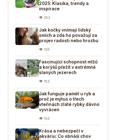
2025: Klasika, trendy a
inspirace
👁 252
Jak kočky vnímají lidský
smích a zda ho považují za
projev radosti nebo hrozbu
👁 155
Fascinující schopnost mlžů
a korýšů přežít v extrémně
slaných jezerech
👁 152
Jak funguje paměť u ryb a
proč je mýtus o třech
vteřinách zlaté rybky dávno
vyvrácen
👁 152
Krása a nebezpečí v
akváriu: Co obnáší chov