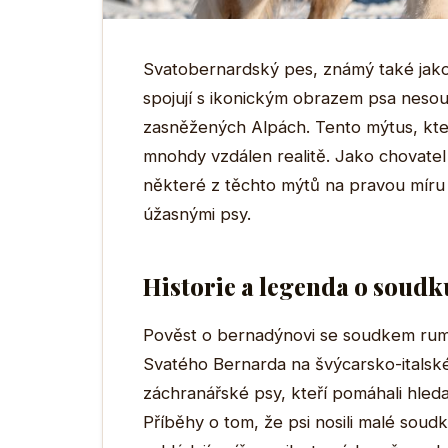
Svatobernardský pes, známý také jako 
spojují s ikonickým obrazem psa neso
zasněžených Alpách. Tento mýtus, kt
mnohdy vzdálen realitě. Jako chovatel
některé z těchto mýtů na pravou míru 
úžasnými psy.
Historie a legenda o soudk
Pověst o bernadýnovi se soudkem rumu 
Svatého Bernarda na švýcarsko-italské
záchranářské psy, kteří pomáhali hleda
Příběhy o tom, že psi nosili malé soud