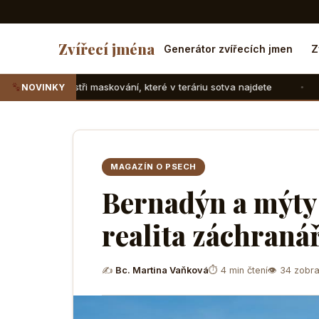
Zvířecí jména
Generátor zvířecích jmen
Z
ři maskování, které v teráriu sotva najdete
Suchozemské že
NOVINKY
MAGAZÍN O PSECH
Bernadýn a mýty
realita záchraná
✍
Bc. Martina Vaňková
⏱ 4 min čtení
👁 34 zobra