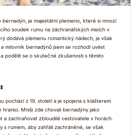
bernadýn, je majestátní plemeno, které si mnozí
ucího soudek rumu na záchranářských misích v
erý dodává plemenu romantický nádech, je však
 a milovník bernadýnů jsem se rozhodl uvést
a podělit se o skutečné zkušenosti s těmito
u
pochází z 19. století a je spojena s klášterem
 hranici. Mniši zde chovali bernadýny jako
t a zachraňovat zbloudilé cestovatele v horách.
ky s rumem, aby zahřáli zachráněné, se však