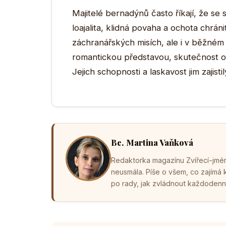
Majitelé bernadýnů často říkají, že se 
loajalita, klidná povaha a ochota chráni
záchranářských misích, ale i v běžném
romantickou představou, skutečnost o t
Jejich schopnosti a laskavost jim zajist
Bc. Martina Vaňková
Redaktorka magazínu Zvířecí-jména
neusmála. Píše o všem, co zajímá
po rady, jak zvládnout každodenní 