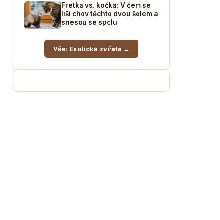
Fretka vs. kočka: V čem se
liší chov těchto dvou šelem a
snesou se spolu
Vše: Exotická zvířata →