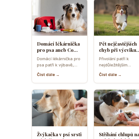
Domácí lékárnička
Pět nejčastějších
pro psa aneb Co
chyb při výcviku
musíte mít po ruce
přivolání které d
Domácí lékárnička pro
Přivolání patří k
pro případ nouze
většina pejskařů
psa patří k výbavě,
nejdůležitějším
která může v
dovednostem psa,
Číst dále →
Číst dále →
rozhodující chvíli
protože rozhoduje o
ušetřit čas,…
bezpečí, pohodě i o
tom,…
Žvýkačka v psí srsti
Stříhání chlupů n