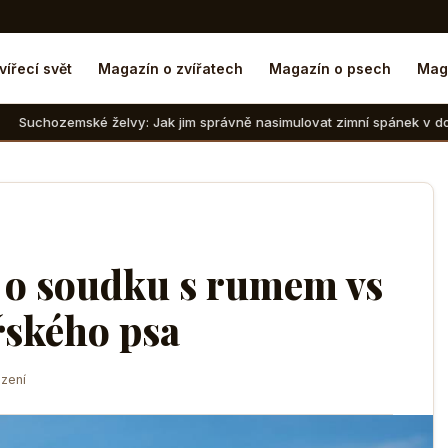
vířecí svět
Magazín o zvířatech
Magazín o psech
Mag
lvy: Jak jim správně nasimulovat zimní spánek v domácích podmínká
 o soudku s rumem vs
řského psa
zení