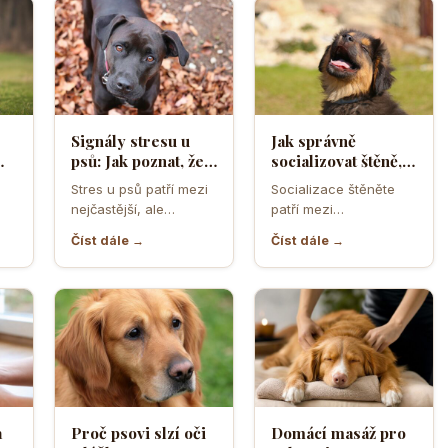
Signály stresu u
Jak správně
psů: Jak poznat, že
socializovat štěně,
ělá
se váš čtyřnohý
aby z něj vyrostl
Stres u psů patří mezi
Socializace štěněte
přítel necítí
sebevědomý a
nejčastější, ale
patří mezi
komfortně
klidný pes
zároveň
nejdůležitější úkoly
Číst dále →
Číst dále →
nejpodceňovanější
prvních měsíců života.
problémy každodenní
Právě v tomto období
péče. Může se…
se…
a
Proč psovi slzí oči
Domácí masáž pro